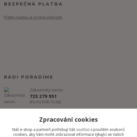
BEZPEČNÁ PLATBA
Platby kartou a on-line převody
RÁDI PORADÍME
Zákaznický servis
725 279 951
(Po-Pá 9:00-15.00)
info@freestyle-dance.cz
Zpracování cookies
Náš e-shop a partneři potřebují Váš
souhlas
s použitím souborů
cookies, aby Vám mohli zobrazovat informace týkající se Vašich