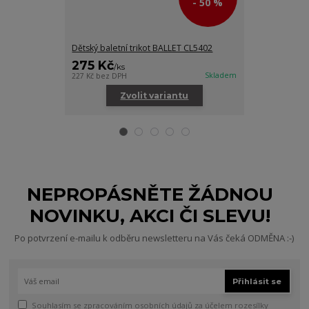
- 50 %
Dětský baletní trikot BALLET CL5402
Dětská baletn
275 Kč
245 Kč
/
ks
/
ks
Skladem
227 Kč
bez DPH
202 Kč
bez DPH
Zvolit variantu
Zv
NEPROPÁSNĚTE ŽÁDNOU
NOVINKU, AKCI ČI SLEVU!
Po potvrzení e-mailu k odběru newsletteru na Vás čeká ODMĚNA :-)
Přihlásit se
Souhlasím se
zpracováním osobních údajů
za účelem rozesílky