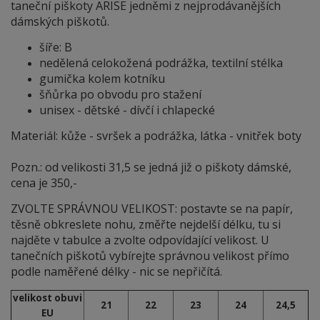
taneční piškoty ARISE jedněmi z nejprodávanějších
dámských piškotů.
šíře: B
nedělená celokožená podrážka, textilní stélka
gumička kolem kotníku
šňůrka po obvodu pro stažení
unisex - dětské - dívčí i chlapecké
Materiál: kůže - svršek a podrážka, látka - vnitřek boty
Pozn.: od velikosti 31,5 se jedná již o piškoty dámské,
cena je 350,-
ZVOLTE SPRÁVNOU VELIKOST: postavte se na papír,
těsně obkreslete nohu, změřte nejdelší délku, tu si
najděte v tabulce a zvolte odpovídající velikost. U
tanečních piškotů vybírejte správnou velikost přímo
podle naměřené délky - nic se nepřičítá.
velikost obuvi
21
22
23
24
24,5
EU