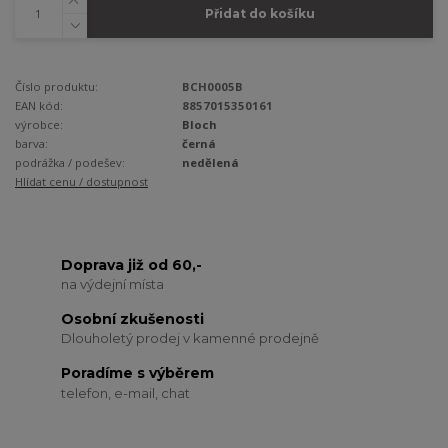
Přidat do košíku
Číslo produktu:
BCH0005B
EAN kód:
8857015350161
výrobce:
Bloch
barva:
černá
podrážka / podešev:
nedělená
Hlídat cenu / dostupnost
Doprava již od 60,-
na výdejní místa
Osobní zkušenosti
Dlouholetý prodej v kamenné prodejně
Poradíme s výběrem
telefon, e-mail, chat