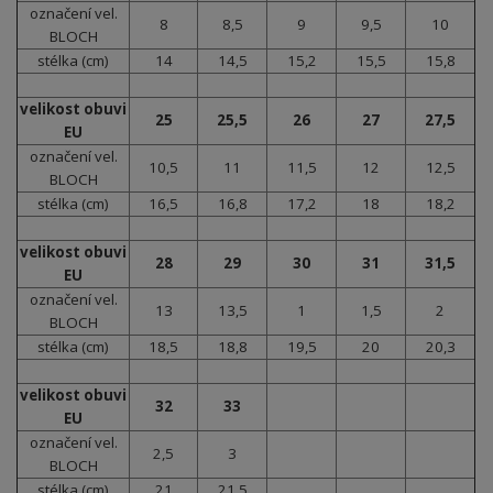
označení vel.
8
8,5
9
9,5
10
BLOCH
stélka (cm)
14
14,5
15,2
15,5
15,8
velikost obuvi
25
25,5
26
27
27,5
EU
označení vel.
10,5
11
11,5
12
12,5
BLOCH
stélka (cm)
16,5
16,8
17,2
18
18,2
velikost obuvi
28
29
30
31
31,5
EU
označení vel.
13
13,5
1
1,5
2
BLOCH
stélka (cm)
18,5
18,8
19,5
20
20,3
velikost obuvi
32
33
EU
označení vel.
2,5
3
BLOCH
stélka (cm)
21
21,5