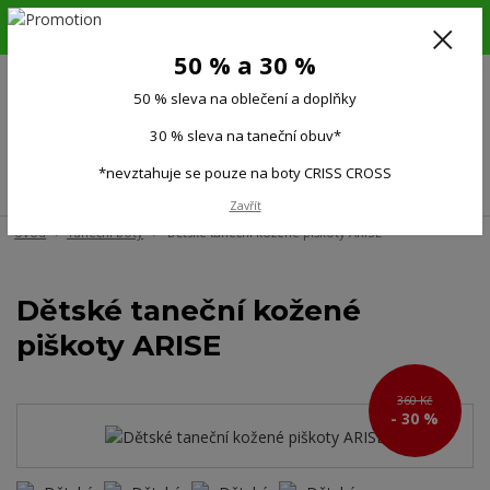
6.-16.8.26. DOVOLENÁ !!! 50 % SLEVA na všechno oblečení a doplňky !!!
30 % SLEVA na taneční obuv*!!!
50 % a 30 %
725 279 951
(Po-Pá 9:00-15.00)
50 % sleva na oblečení a doplňky
0
0 Kč
30 % sleva na taneční obuv*
*nevztahuje se pouze na boty CRISS CROSS
Menu
Zavřít
Úvod
Taneční boty
Dětské taneční kožené piškoty ARISE
Dětské taneční kožené
piškoty ARISE
360 Kč
- 30 %