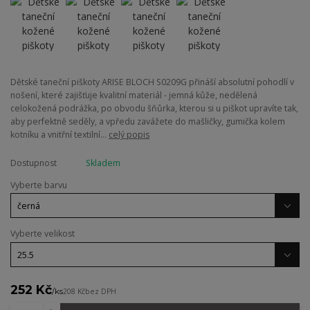
Dětské taneční piškoty ARISE BLOCH S0209G přináší absolutní pohodlí v
nošení, které zajišťuje kvalitní materiál - jemná kůže, nedělená
celokožená podrážka, po obvodu šňůrka, kterou si u piškot upravíte tak,
aby perfektně seděly, a vpředu zavážete do mašličky, gumička kolem
kotníku a vnitřní textilní...
celý popis
Dostupnost
Skladem
Vyberte barvu
Vyberte velikost
252 Kč
/
ks
208 Kč
bez DPH