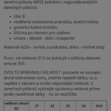
taneční piškoty ARISE jedněmi z nejprodávanějších
dámských piškotů.
šíře: B
nedělená celokožená podrážka, textilní stélka
gumička kolem kotníku
šňůrka po obvodu pro stažení
unisex - dětské - dívčí i chlapecké
Materiál: kůže - svršek a podrážka, látka - vnitřek boty
Pozn.: od velikosti 31,5 se jedná již o piškoty dámské,
cena je 350,-
ZVOLTE SPRÁVNOU VELIKOST: postavte se na papír,
těsně obkreslete nohu, změřte nejdelší délku, tu si
najděte v tabulce a zvolte odpovídající velikost. U
tanečních piškotů vybírejte správnou velikost přímo
podle naměřené délky - nic se nepřičítá.
velikost obuvi
21
22
23
24
24,5
EU