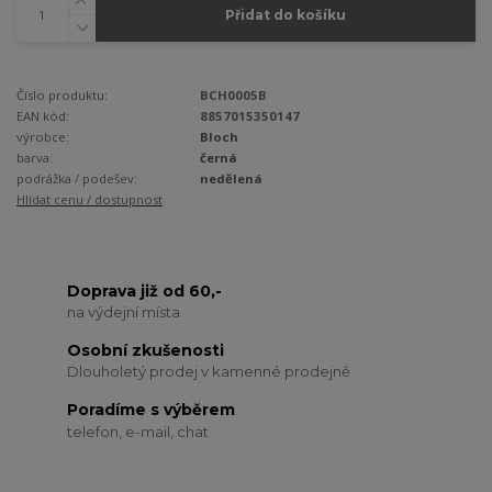
Přidat do košíku
Číslo produktu:
BCH0005B
EAN kód:
8857015350147
výrobce:
Bloch
barva:
černá
podrážka / podešev:
nedělená
Hlídat cenu / dostupnost
Doprava již od 60,-
na výdejní místa
Osobní zkušenosti
Dlouholetý prodej v kamenné prodejně
Poradíme s výběrem
telefon, e-mail, chat