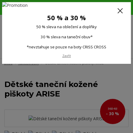
6.-16.8.26. DOVOLENÁ !!! 50 % SLEVA na všechno oblečení a doplňky !!!
30 % SLEVA na taneční obuv*!!!
50 % a 30 %
725 279 951
(Po-Pá 9:00-15.00)
50 % sleva na oblečení a doplňky
0
0 Kč
30 % sleva na taneční obuv*
*nevztahuje se pouze na boty CRISS CROSS
Menu
Zavřít
Úvod
Taneční boty
Dětské taneční kožené piškoty ARISE
Dětské taneční kožené
piškoty ARISE
360 Kč
- 30 %