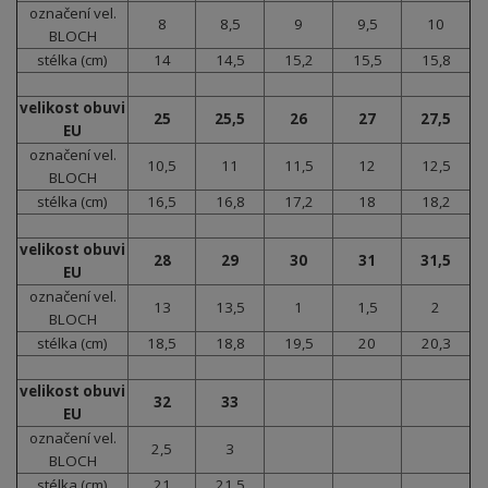
označení vel.
8
8,5
9
9,5
10
BLOCH
stélka (cm)
14
14,5
15,2
15,5
15,8
velikost obuvi
25
25,5
26
27
27,5
EU
označení vel.
10,5
11
11,5
12
12,5
BLOCH
stélka (cm)
16,5
16,8
17,2
18
18,2
velikost obuvi
28
29
30
31
31,5
EU
označení vel.
13
13,5
1
1,5
2
BLOCH
stélka (cm)
18,5
18,8
19,5
20
20,3
velikost obuvi
32
33
EU
označení vel.
2,5
3
BLOCH
stélka (cm)
21
21,5