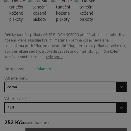
Dětské taneční piškoty ARISE BLOCH S0209G přináší absolutní pohodlí v
nošení, které zajišťuje kvalitní materiál - jemná kůže, nedělená
celokožená podrážka, po obvodu šňůrka, kterou si u piškot upravíte tak,
aby perfektně seděly, a vpředu zavážete do mašličky, gumička kolem
kotníku a vnitřní textilní...
celý popis
Dostupnost
Skladem
Vyberte barvu
Vyberte velikost
252 Kč
/
ks
208 Kč
bez DPH