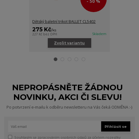
- 50 %
Dětský baletní trikot BALLET CL5402
Dětská baletn
275 Kč
245 Kč
/
ks
/
ks
Skladem
227 Kč
bez DPH
202 Kč
bez DPH
Zvolit variantu
Zv
NEPROPÁSNĚTE ŽÁDNOU
NOVINKU, AKCI ČI SLEVU!
Po potvrzení e-mailu k odběru newsletteru na Vás čeká ODMĚNA :-)
Přihlásit se
Souhlasím se
zpracováním osobních údajů
za účelem rozesílky