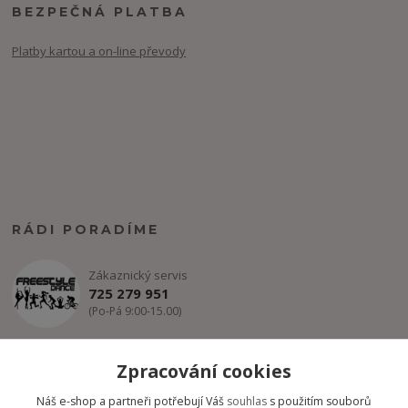
BEZPEČNÁ PLATBA
Platby kartou a on-line převody
RÁDI PORADÍME
Zákaznický servis
725 279 951
(Po-Pá 9:00-15.00)
info@freestyle-dance.cz
Zpracování cookies
Náš e-shop a partneři potřebují Váš
souhlas
s použitím souborů