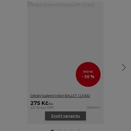
550 Kč
- 50 %
Dětský baletní trikot BALLET CL5402
Dětská baletn
275 Kč
245 Kč
/
ks
/
ks
Skladem
227 Kč
bez DPH
202 Kč
bez DPH
Zvolit variantu
Zv