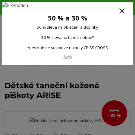
6.-16.8.26. DOVOLENÁ !!! 50 % SLEVA na všechno oblečení a doplňky !!!
30 % SLEVA na taneční obuv*!!!
50 % a 30 %
725 279 951
(Po-Pá 9:00-15.00)
50 % sleva na oblečení a doplňky
0
0 Kč
30 % sleva na taneční obuv*
*nevztahuje se pouze na boty CRISS CROSS
Menu
Zavřít
Úvod
Taneční boty
Dětské taneční kožené piškoty ARISE
Dětské taneční kožené
piškoty ARISE
360 Kč
- 30 %