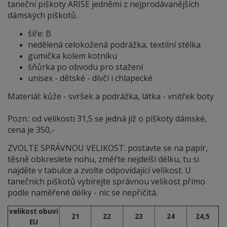
taneční piškoty ARISE jedněmi z nejprodávanějších
dámských piškotů.
šíře: B
nedělená celokožená podrážka, textilní stélka
gumička kolem kotníku
šňůrka po obvodu pro stažení
unisex - dětské - dívčí i chlapecké
Materiál: kůže - svršek a podrážka, látka - vnitřek boty
Pozn.: od velikosti 31,5 se jedná již o piškoty dámské,
cena je 350,-
ZVOLTE SPRÁVNOU VELIKOST: postavte se na papír,
těsně obkreslete nohu, změřte nejdelší délku, tu si
najděte v tabulce a zvolte odpovídající velikost. U
tanečních piškotů vybírejte správnou velikost přímo
podle naměřené délky - nic se nepřičítá.
velikost obuvi
21
22
23
24
24,5
EU