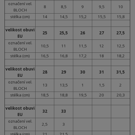
označení vel.
8
8,5
9
9,5
10
BLOCH
stélka (cm)
14
14,5
15,2
15,5
15,8
velikost obuvi
25
25,5
26
27
27,5
EU
označení vel.
10,5
11
11,5
12
12,5
BLOCH
stélka (cm)
16,5
16,8
17,2
18
18,2
velikost obuvi
28
29
30
31
31,5
EU
označení vel.
13
13,5
1
1,5
2
BLOCH
stélka (cm)
18,5
18,8
19,5
20
20,3
velikost obuvi
32
33
EU
označení vel.
2,5
3
BLOCH
stélka (cm)
21
21,5