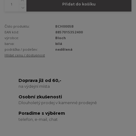
Přidat do košíku
Číslo produktu:
BCH0005B
EAN kód:
8857015352400
výrobce:
Bloch
barva:
bílá
podrážka / podešev:
nedělená
Hlídat cenu / dostupnost
Doprava již od 60,-
na výdejní místa
Osobní zkušenosti
Dlouholetý prodej v kamenné prodejně
Poradíme s výběrem
telefon, e-mail, chat