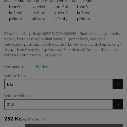
Dětské taneční piškoty ARISE BLOCH S0209G přináší absolutní pohodlí v
nošení, které zajišťuje kvalitní materiál - jemná kůže, nedělená
celokožená podrážka, po obvodu šňůrka, kterou si u piškot upravíte tak,
aby perfektně seděly, a vpředu zavážete do mašličky, gumička kolem
kotníku a vnitřní textilní...
celý popis
Dostupnost
Skladem
Vyberte barvu
Vyberte velikost
252 Kč
/
ks
208 Kč
bez DPH