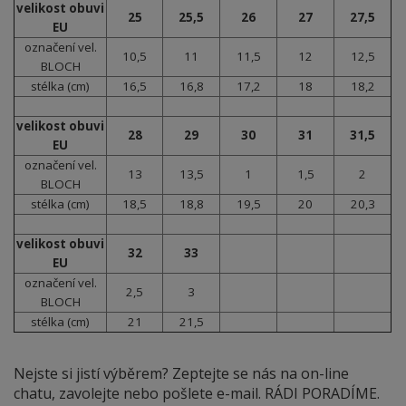
velikost obuvi
25
25,5
26
27
27,5
EU
označení vel.
10,5
11
11,5
12
12,5
BLOCH
stélka (cm)
16,5
16,8
17,2
18
18,2
velikost obuvi
28
29
30
31
31,5
EU
označení vel.
13
13,5
1
1,5
2
BLOCH
stélka (cm)
18,5
18,8
19,5
20
20,3
velikost obuvi
32
33
EU
označení vel.
2,5
3
BLOCH
stélka (cm)
21
21,5
Nejste si jistí výběrem? Zeptejte se nás na on-line
chatu, zavolejte nebo pošlete e-mail. RÁDI PORADÍME.