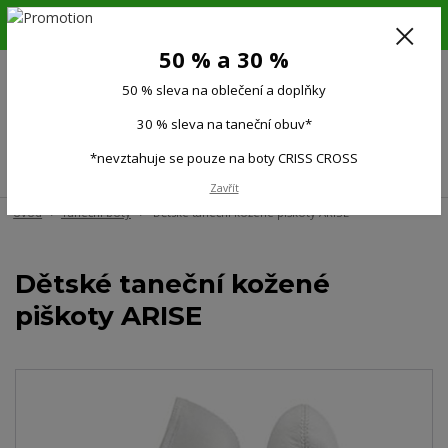
6.-16.8.26. DOVOLENÁ !!! 50 % SLEVA na všechno oblečení a doplňky !!!
30 % SLEVA na taneční obuv*!!!
50 % a 30 %
725 279 951
(Po-Pá 9:00-15.00)
50 % sleva na oblečení a doplňky
0
0 Kč
30 % sleva na taneční obuv*
*nevztahuje se pouze na boty CRISS CROSS
Menu
Zavřít
Úvod
Taneční boty
Dětské taneční kožené piškoty ARISE
Dětské taneční kožené
piškoty ARISE