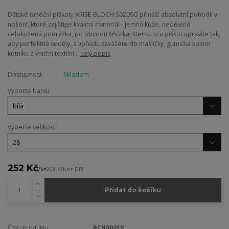
Dětské taneční piškoty ARISE BLOCH S0209G přináší absolutní pohodlí v
nošení, které zajišťuje kvalitní materiál - jemná kůže, nedělená
celokožená podrážka, po obvodu šňůrka, kterou si u piškot upravíte tak,
aby perfektně seděly, a vpředu zavážete do mašličky, gumička kolem
kotníku a vnitřní textilní...
celý popis
Dostupnost
Skladem
Vyberte barvu
Vyberte velikost
252 Kč
/
ks
208 Kč
bez DPH
Přidat do košíku
Číslo produktu:
BCH0005B