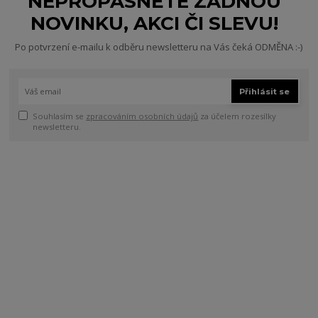
NEPROPÁSNĚTE ŽÁDNOU
NOVINKU, AKCI ČI SLEVU!
Po potvrzení e-mailu k odběru newsletteru na Vás čeká ODMĚNA :-)
Přihlásit se
Souhlasím se
zpracováním osobních údajů
za účelem rozesílky
newsletteru.