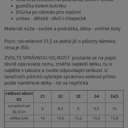
gumička kolem kotníku
šňůrka po obvodu pro stažení
unisex - dětské - dívčí i chlapecké
Materiál: kůže - svršek a podrážka, látka - vnitřek boty
Pozn.: od velikosti 31,5 se jedná již o piškoty dámské,
cena je 350,-
ZVOLTE SPRÁVNOU VELIKOST: postavte se na papír,
těsně obkreslete nohu, změřte nejdelší délku, tu si
najděte v tabulce a zvolte odpovídající velikost. U
tanečních piškotů vybírejte správnou velikost přímo
podle naměřené délky - nic se nepřičítá.
velikost obuvi
21
22
23
24
24,5
EU
označení vel.
8
8,5
9
9,5
10
BLOCH
stélka (cm)
14
14,5
15,2
15,5
15,8