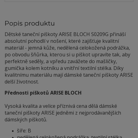
Popis produktu
Dětské taneční piškoty ARISE BLOCH S0209G přináší
absolutní pohodlí v nošení, které zajišťuje kvalitní
materiál - jemná kůže, nedělená celokožená podrážka,
po obvodu šňůrka, kterou si u piškot upravíte tak, aby
perfektně seděly, a vpředu zavážete do mašličky,
gumička kolem kotníku a vnitřní textilní stélka. Díky
kvalitnímu materiálu mají dámské taneční piškoty ARISE
delší životnost.
Přednosti piškotů ARISE BLOCH
Vysoká kvalita a velice příznivá cena dělá dámské
taneční piškoty ARISE jedněmi z nejprodávanějších
dámských piškotů.
šíře: B
nedělená celokožená podrážka, textilní stélka