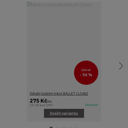
550 Kč
- 50 %
Dětský baletní trikot BALLET CL5402
Dětská baletn
275 Kč
245 Kč
/
ks
/
ks
Skladem
227 Kč
bez DPH
202 Kč
bez DPH
Zvolit variantu
Zv