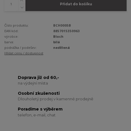
Přidat do košíku
Číslo produktu:
BCH0005B
EAN kód:
8857015350963
výrobce:
Bloch
barva:
bílá
podrážka / podešev:
nedělená
Hlídat cenu / dostupnost
Doprava již od 60,-
na výdejní místa
Osobní zkušenosti
Dlouholetý prodej v kamenné prodejně
Poradíme s výběrem
telefon, e-mail, chat