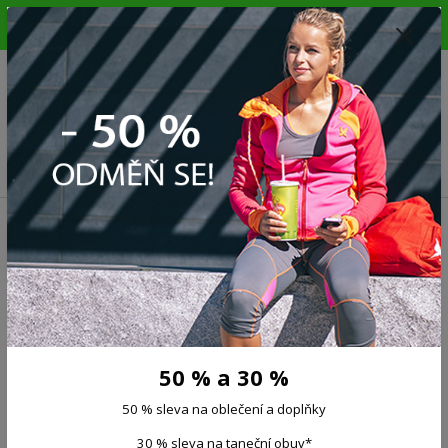
6.-16.8.26. DOVOLENÁ !!! 50 % SLEVA na všechno oblečení a doplňky !!!
30 % SLEVA na taneční obuv*!!!
725 279 951
(Po-Pá 9:00-15.00)
0
0 Kč
Menu
Úvod
Taneční boty
Dětské taneční kožené piškoty ARISE
Dětské taneční kožené
piškoty ARISE
360 Kč
50 % a 30 %
- 30 %
50 % sleva na oblečení a doplňky
30 % sleva na taneční obuv*