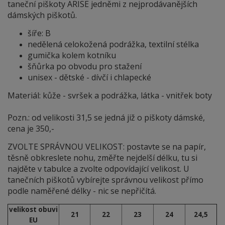
taneční piškoty ARISE jedněmi z nejprodávanějších
dámských piškotů.
šíře: B
nedělená celokožená podrážka, textilní stélka
gumička kolem kotníku
šňůrka po obvodu pro stažení
unisex - dětské - dívčí i chlapecké
Materiál: kůže - svršek a podrážka, látka - vnitřek boty
Pozn.: od velikosti 31,5 se jedná již o piškoty dámské,
cena je 350,-
ZVOLTE SPRÁVNOU VELIKOST: postavte se na papír,
těsně obkreslete nohu, změřte nejdelší délku, tu si
najděte v tabulce a zvolte odpovídající velikost. U
tanečních piškotů vybírejte správnou velikost přímo
podle naměřené délky - nic se nepřičítá.
velikost obuvi
21
22
23
24
24,5
EU