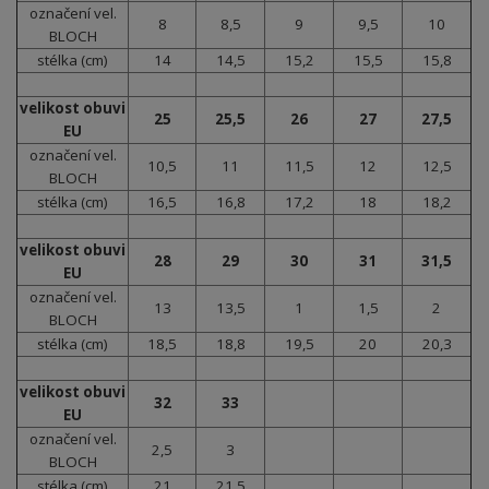
označení vel.
8
8,5
9
9,5
10
BLOCH
stélka (cm)
14
14,5
15,2
15,5
15,8
velikost obuvi
25
25,5
26
27
27,5
EU
označení vel.
10,5
11
11,5
12
12,5
BLOCH
stélka (cm)
16,5
16,8
17,2
18
18,2
velikost obuvi
28
29
30
31
31,5
EU
označení vel.
13
13,5
1
1,5
2
BLOCH
stélka (cm)
18,5
18,8
19,5
20
20,3
velikost obuvi
32
33
EU
označení vel.
2,5
3
BLOCH
stélka (cm)
21
21,5