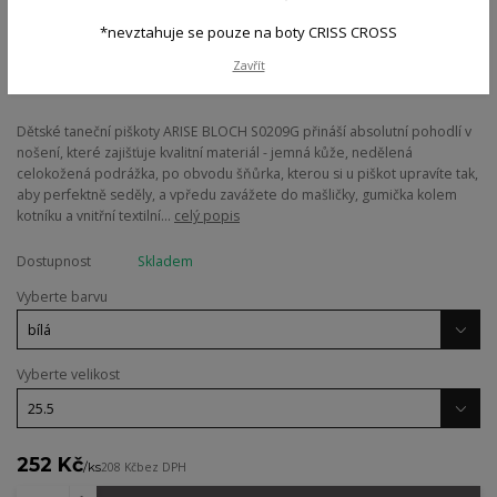
*nevztahuje se pouze na boty CRISS CROSS
Zavřít
Dětské taneční piškoty ARISE BLOCH S0209G přináší absolutní pohodlí v
nošení, které zajišťuje kvalitní materiál - jemná kůže, nedělená
celokožená podrážka, po obvodu šňůrka, kterou si u piškot upravíte tak,
aby perfektně seděly, a vpředu zavážete do mašličky, gumička kolem
kotníku a vnitřní textilní...
celý popis
Dostupnost
Skladem
Vyberte barvu
Vyberte velikost
252 Kč
/
ks
208 Kč
bez DPH