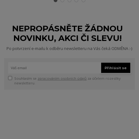
NEPROPÁSNĚTE ŽÁDNOU
NOVINKU, AKCI ČI SLEVU!
Po potvrzení e-mailu k odběru newsletteru na Vás čeká ODMĚNA :-)
Přihlásit se
Souhlasím se
zpracováním osobních údajů
za účelem rozesílky
newsletteru.