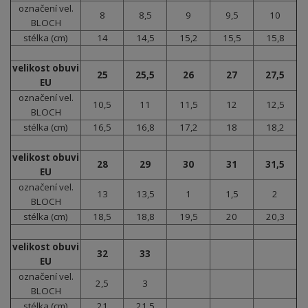
označení vel.
8
8,5
9
9,5
10
BLOCH
stélka (cm)
14
14,5
15,2
15,5
15,8
velikost obuvi
25
25,5
26
27
27,5
EU
označení vel.
10,5
11
11,5
12
12,5
BLOCH
stélka (cm)
16,5
16,8
17,2
18
18,2
velikost obuvi
28
29
30
31
31,5
EU
označení vel.
13
13,5
1
1,5
2
BLOCH
stélka (cm)
18,5
18,8
19,5
20
20,3
velikost obuvi
32
33
EU
označení vel.
2,5
3
BLOCH
stélka (cm)
21
21,5