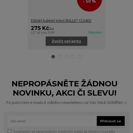
- 50 %
Dětský baletní trikot BALLET CL5402
Dětská baletn
275 Kč
245 Kč
/
ks
/
ks
Skladem
227 Kč
bez DPH
202 Kč
bez DPH
Zvolit variantu
Zv
NEPROPÁSNĚTE ŽÁDNOU
NOVINKU, AKCI ČI SLEVU!
Po potvrzení e-mailu k odběru newsletteru na Vás čeká ODMĚNA :-)
Přihlásit se
Souhlasím se
zpracováním osobních údajů
za účelem rozesílky