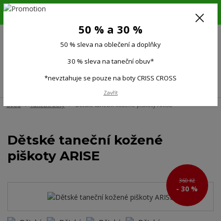
6.-16.8.26. DOVOLENÁ !!! 50 % SLEVA na všechno oblečení a doplňky !!!
30 % SLEVA na taneční obuv*!!!
50 % a 30 %
725 279 951
(Po-Pá 9:00-15.00)
50 % sleva na oblečení a doplňky
0
0 Kč
30 % sleva na taneční obuv*
*nevztahuje se pouze na boty CRISS CROSS
Menu
Zavřít
Úvod
Taneční boty
Dětské taneční kožené piškoty ARISE
Dětské taneční kožené
piškoty ARISE
360 Kč
- 30 %