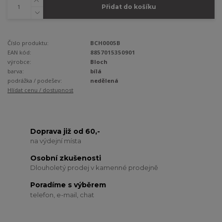
Přidat do košíku
Číslo produktu:
BCH0005B
EAN kód:
8857015350901
výrobce:
Bloch
barva:
bílá
podrážka / podešev:
nedělená
Hlídat cenu / dostupnost
Doprava již od 60,-
na výdejní místa
Osobní zkušenosti
Dlouholetý prodej v kamenné prodejně
Poradíme s výběrem
telefon, e-mail, chat