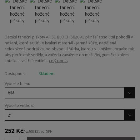
Dětské taneční piškoty ARISE BLOCH S0209G přináší absolutní pohodlí v
nošení, které zajišťuje kvalitní materiál - jemná kůže, nedělená
celokožená podrážka, po obvodu šňůrka, kterou si u piškot upravíte tak,
aby perfektně seděly, a vpředu zavážete do mašličky, gumička kolem
kotníku a vnitřní textilní...
celý popis
Dostupnost
Skladem
Vyberte barvu
Vyberte velikost
252 Kč
/
ks
208 Kč
bez DPH