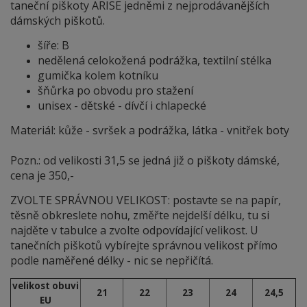
taneční piškoty ARISE jedněmi z nejprodávanějších
dámských piškotů.
šíře: B
nedělená celokožená podrážka, textilní stélka
gumička kolem kotníku
šňůrka po obvodu pro stažení
unisex - dětské - dívčí i chlapecké
Materiál: kůže - svršek a podrážka, látka - vnitřek boty
Pozn.: od velikosti 31,5 se jedná již o piškoty dámské,
cena je 350,-
ZVOLTE SPRÁVNOU VELIKOST: postavte se na papír,
těsně obkreslete nohu, změřte nejdelší délku, tu si
najděte v tabulce a zvolte odpovídající velikost. U
tanečních piškotů vybírejte správnou velikost přímo
podle naměřené délky - nic se nepřičítá.
velikost obuvi
21
22
23
24
24,5
EU