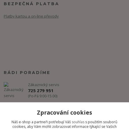
BEZPEČNÁ PLATBA
Platby kartou a on-line převody
RÁDI PORADÍME
Zákaznický servis
725 279 951
(Po-Pá 9:00-15.00)
info@freestyle-dance.cz
Zpracování cookies
Náš e-shop a partneři potřebují Váš
souhlas
s použitím souborů
cookies, aby Vám mohli zobrazovat informace týkající se Vašich