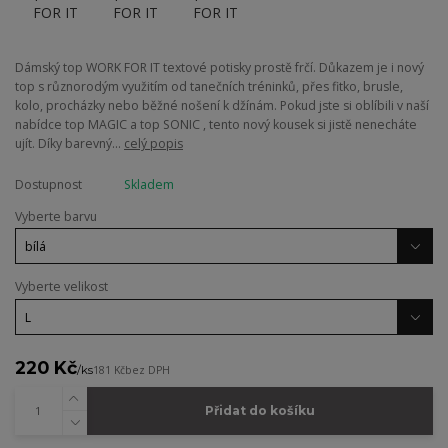
Dámský top WORK FOR IT textové potisky prostě frčí. Důkazem je i nový
top s různorodým využitím od tanečních tréninků, přes fitko, brusle,
kolo, procházky nebo běžné nošení k džínám. Pokud jste si oblíbili v naší
nabídce top MAGIC a top SONIC , tento nový kousek si jistě nenecháte
ujít. Díky barevný...
celý popis
Dostupnost
Skladem
Vyberte barvu
Vyberte velikost
220 Kč
/
ks
181 Kč
bez DPH
Přidat do košíku