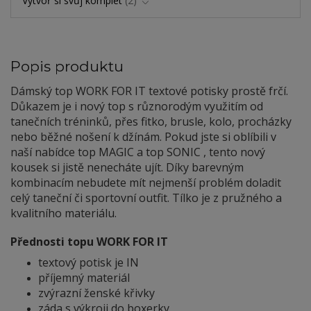
Vytvoř si svůj komplet
2
Popis produktu
Dámský top WORK FOR IT textové potisky prostě frčí.
Důkazem je i nový top s různorodým využitím od
tanečních tréninků, přes fitko, brusle, kolo, procházky
nebo běžné nošení k džínám. Pokud jste si oblíbili v
naší nabídce top MAGIC a top SONIC , tento nový
kousek si jistě nenecháte ujít. Díky barevným
kombinacím nebudete mít nejmenší problém doladit
celý taneční či sportovní outfit. Tílko je z pružného a
kvalitního materiálu.
Přednosti topu WORK FOR IT
textový potisk je IN
příjemný materiál
zvýrazní ženské křivky
záda s výkroji do boxerky