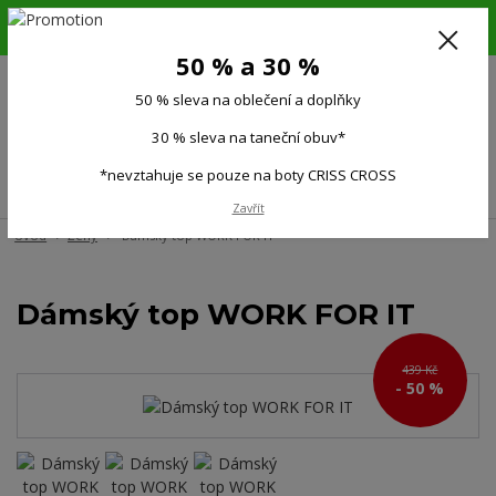
6.-16.8.26. DOVOLENÁ !!! 50 % SLEVA na všechno oblečení a doplňky !!!
30 % SLEVA na taneční obuv*!!!
50 % a 30 %
725 279 951
(Po-Pá 9:00-15.00)
50 % sleva na oblečení a doplňky
0
0 Kč
30 % sleva na taneční obuv*
*nevztahuje se pouze na boty CRISS CROSS
Menu
Zavřít
Úvod
Ženy
Dámský top WORK FOR IT
Dámský top WORK FOR IT
439 Kč
- 50 %