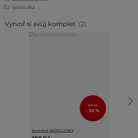
Funkční tílka
Vytvoř si svůj komplet
2
199 Kč
- 50 %
Bavlněné NADKOLENKY
Sportovní po