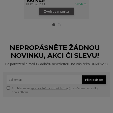
100 Kč
250 Kč
/
ks
/
ks
Skladem
82 Kč
bez DPH
206 Kč
bez DPH
Zvolit variantu
Zv
NEPROPÁSNĚTE ŽÁDNOU
NOVINKU, AKCI ČI SLEVU!
Po potvrzení e-mailu k odběru newsletteru na Vás čeká ODMĚNA :-)
Přihlásit se
Souhlasím se
zpracováním osobních údajů
za účelem rozesílky
newsletteru.