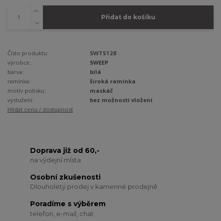
Přidat do košíku
Číslo produktu:
SWTS128
výrobce:
SWEEP
barva:
bílá
ramínka:
široká ramínka
motiv potisku:
maskáč
vystužení:
bez možnosti vložení
Hlídat cenu / dostupnost
Doprava již od 60,-
na výdejní místa
Osobní zkušenosti
Dlouholetý prodej v kamenné prodejně
Poradíme s výběrem
telefon, e-mail, chat