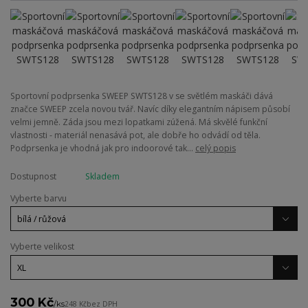
Sportovní podprsenka SWEEP SWTS128 v se světlém maskáči dává
značce SWEEP zcela novou tvář. Navíc díky elegantním nápisem působí
velmi jemně. Záda jsou mezi lopatkami zúžená. Má skvělé funkční
vlastnosti - materiál nenasává pot, ale dobře ho odvádí od těla.
Podprsenka je vhodná jak pro indoorové tak...
celý popis
Dostupnost
Skladem
Vyberte barvu
Vyberte velikost
300 Kč
/
ks
248 Kč
bez DPH