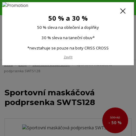
6.-16.8.26. DOVOLENÁ !!! 50 % SLEVA na všechno oblečení a doplňky !!!
30 % SLEVA na taneční obuv*!!!
50 % a 30 %
725 279 951
(Po-Pá 9:00-15.00)
50 % sleva na oblečení a doplňky
0
0 Kč
30 % sleva na taneční obuv*
*nevztahuje se pouze na boty CRISS CROSS
Menu
Zavřít
Úvod
Ženy
Sportovní podprsenky
Sportovní maskáčová
podprsenka SWTS128
Sportovní maskáčová
podprsenka SWTS128
599 Kč
- 50 %