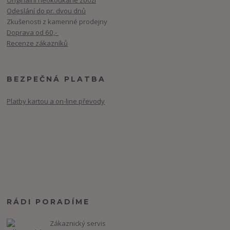
Originální neokoukané zboží
Odeslání do pr. dvou dnů
Zkušenosti z kamenné prodejny
Doprava od 60,-
Recenze zákazníků
BEZPEČNÁ PLATBA
Platby kartou a on-line převody
RÁDI PORADÍME
Zákaznický servis