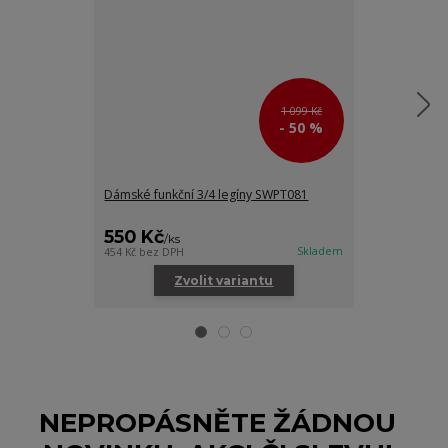
1 099 Kč
- 50 %
Dámské funkční 3/4 legíny SWPT081
Dámské funkčn
SWTS126
550 Kč
300 Kč
/
ks
/
ks
Skladem
454 Kč
bez DPH
248 Kč
bez DPH
Zvolit variantu
Zv
NEPROPÁSNĚTE ŽÁDNOU