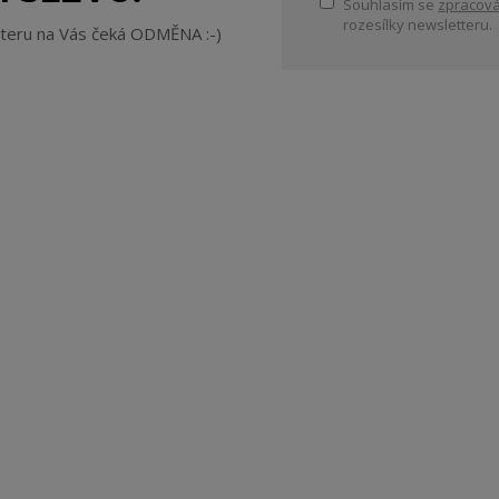
Souhlasím se
zpracová
rozesílky newsletteru.
tteru na Vás čeká ODMĚNA :-)