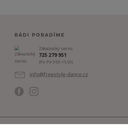
RÁDI PORADÍME
Zákaznický servis
725 279 951
(Po-Pá 9:00-15.00)
info@freestyle-dance.cz