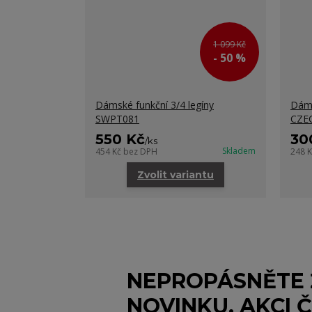
1 099 Kč
- 50 %
Dámské funkční 3/4 legíny
Dáms
SWPT081
CZE
550 Kč
30
/
ks
Skladem
454 Kč
bez DPH
248 
Zvolit variantu
NEPROPÁSNĚTE
NOVINKU, AKCI Č