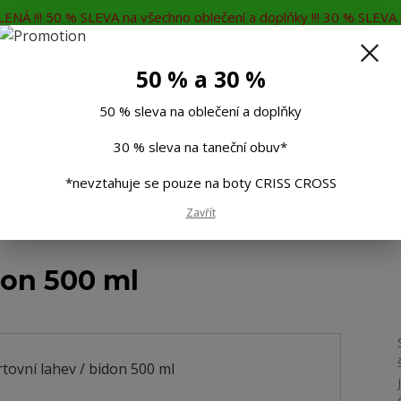
ENÁ !!! 50 % SLEVA na všechno oblečení a doplňky !!! 30 % SLEVA n
MĚNA
KONTAKTY
Rádi Vám poradíme
7
50 % a 30 %
Hleda
50 % sleva na oblečení a doplňky
30 % sleva na taneční obuv*
Muži
Děti
Taneční boty
Doplňky
*nevztahuje se pouze na boty CRISS CROSS
Zavřít
don 500 ml