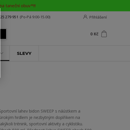
a taneční obuv*!!!
25 279 951
(Po-Pá 9:00-15.00)
Přihlášení
0
ks
za
0 Kč
t
SLEVY
Sportovní lahev bidon SWEEP s náústkem a
širokým hrdlem je nezbytným doplňkem na
jakýkoli trénink, sportovní aktivity a cyklistiku.