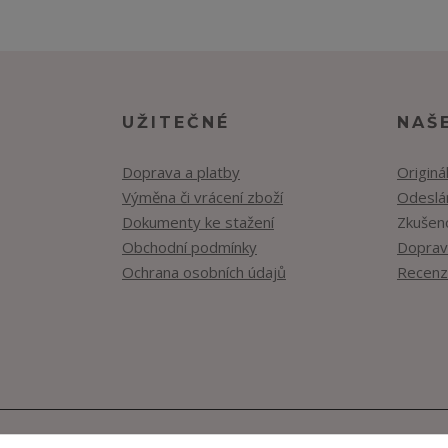
UŽITEČNÉ
NAŠ
Doprava a platby
Originá
Výměna či vrácení zboží
Odeslán
Dokumenty ke stažení
Zkušen
Obchodní podmínky
Doprav
Ochrana osobních údajů
Recenz