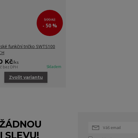
599 Kč
- 50 %
ké funkční tričko SWTS100
CH
0 Kč
/
ks
Skladem
Kč
bez DPH
Zvolit variantu
 ŽÁDNOU
I SLEVU!