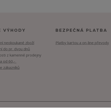
E VÝHODY
BEZPEČNÁ PLATBA
lní neokoukané zboží
Platby kartou a on-line převody
í do pr. dvou dnů
osti z kamenné prodejny
a od 60,-
e zákazníků