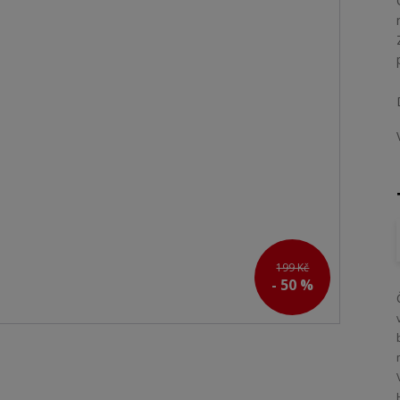
199 Kč
- 50 %