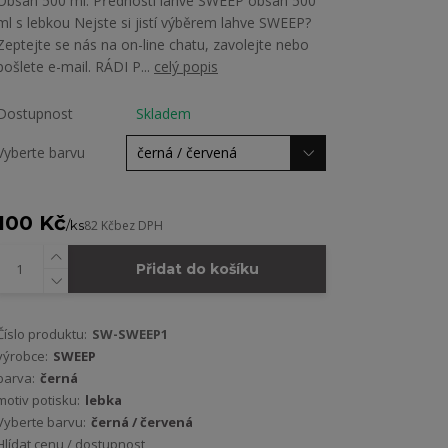
Obsah 500 ml. Přednosti lahve SWEEP obsah 500
ml s lebkou Nejste si jistí výběrem lahve SWEEP?
Zeptejte se nás na on-line chatu, zavolejte nebo
pošlete e-mail. RÁDI P...
celý popis
Dostupnost
Skladem
Vyberte barvu
100 Kč
/
ks
82 Kč
bez DPH
Přidat do košíku
Číslo produktu:
SW-SWEEP1
výrobce:
SWEEP
barva:
černá
motiv potisku:
lebka
Vyberte barvu:
černá / červená
Hlídat cenu / dostupnost