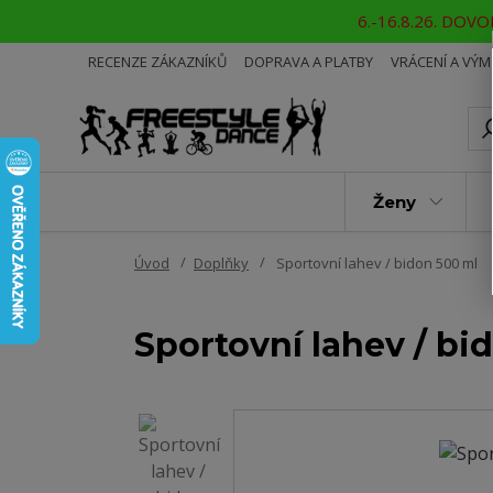
6.-16.8.26. DOVOL
RECENZE ZÁKAZNÍKŮ
DOPRAVA A PLATBY
VRÁCENÍ A VÝ
Ženy
Úvod
Doplňky
Sportovní lahev / bidon 500 ml
Sportovní lahev / bi