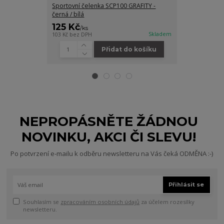
Sportovní čelenka SCP100 GRAFITY -
Dámské funkčn
černá / bílá
125 Kč
600 Kč
/
ks
/
ks
Skladem
103 Kč
bez DPH
495 Kč
bez DPH
Přidat do košíku
Zv
NEPROPÁSNĚTE ŽÁDNOU
NOVINKU, AKCI ČI SLEVU!
Po potvrzení e-mailu k odběru newsletteru na Vás čeká ODMĚNA :-)
Přihlásit se
Souhlasím se
zpracováním osobních údajů
za účelem rozesílky
newsletteru.