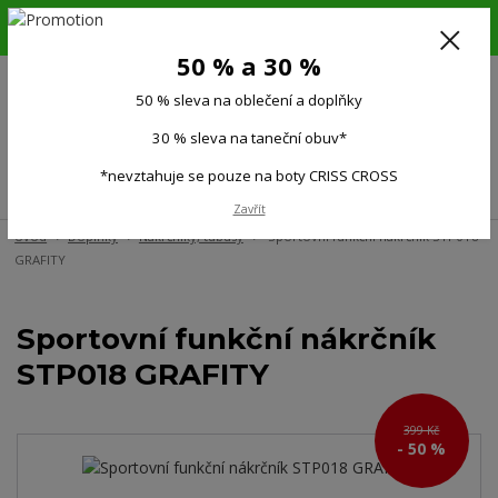
6.-16.8.26. DOVOLENÁ !!! 50 % SLEVA na všechno oblečení a doplňky !!!
30 % SLEVA na taneční obuv*!!!
50 % a 30 %
725 279 951
(Po-Pá 9:00-15.00)
50 % sleva na oblečení a doplňky
0
0 Kč
30 % sleva na taneční obuv*
*nevztahuje se pouze na boty CRISS CROSS
Menu
Zavřít
Úvod
Doplňky
Nákrčníky, tubusy
Sportovní funkční nákrčník STP018
GRAFITY
Sportovní funkční nákrčník
STP018 GRAFITY
399 Kč
- 50 %