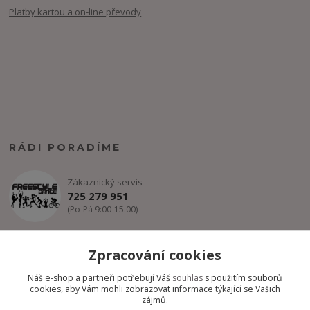
Platby kartou a on-line převody
RÁDI PORADÍME
Zákaznický servis
725 279 951
(Po-Pá 9:00-15.00)
info@freestyle-dance.cz
Zpracování cookies
Náš e-shop a partneři potřebují Váš
souhlas
s použitím souborů
cookies, aby Vám mohli zobrazovat informace týkající se Vašich
zájmů.