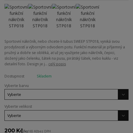
Sportovní nákrčník, nebo chcete-li tubus SWEEP STP018, vyniká svou
prodyšností a výborným odvodem potu. Funkční materiál je příjemný a
pružný a dobře se obléká, ať už jej využijete jako nákrčník, čepici,
složený jako čelenku, šátek na pusu, pirátský šátek, nebo kuklu - viz
detailní foto. Design je j...
celý popis
Dostupnost
Skladem
Vyberte barvu
Vyberte velikost
200 Kč
/
ks
165 Kč
bez DPH