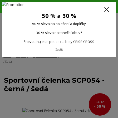
6.-16.8.26. DOVOLENÁ !!! 50 % SLEVA na všechno oblečení a doplňky !!!
30 % SLEVA na taneční obuv*!!!
50 % a 30 %
725 279 951
(Po-Pá 9:00-15.00)
50 % sleva na oblečení a doplňky
0
0 Kč
30 % sleva na taneční obuv*
*nevztahuje se pouze na boty CRISS CROSS
Menu
Zavřít
Úvod
Doplňky
Sportovní čelenky
Sportovní čelenka SCP054 - černá
/ šedá
Sportovní čelenka SCP054 -
černá / šedá
249 Kč
- 50 %