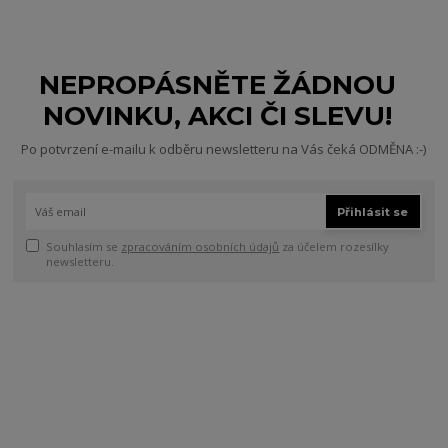
NEPROPÁSNĚTE ŽÁDNOU
NOVINKU, AKCI ČI SLEVU!
Po potvrzení e-mailu k odběru newsletteru na Vás čeká ODMĚNA :-)
Přihlásit se
Souhlasím se
zpracováním osobních údajů
za účelem rozesílky
newsletteru.