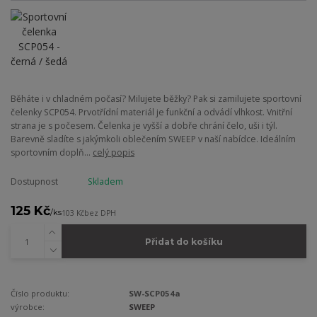
Běháte i v chladném počasí? Milujete běžky? Pak si zamilujete sportovní
čelenky SCP054. Prvotřídní materiál je funkční a odvádí vlhkost. Vnitřní
strana je s počesem. Čelenka je vyšší a dobře chrání čelo, uši i týl.
Barevně sladíte s jakýmkoli oblečením SWEEP v naší nabídce. Ideálním
sportovním doplň...
celý popis
Dostupnost
Skladem
125 Kč
/
ks
103 Kč
bez DPH
Přidat do košíku
Číslo produktu:
SW-SCP054a
výrobce:
SWEEP