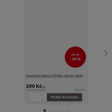
399 Kč
- 50 %
Sportovní čepice SCP064 - černá / šedá
Sportovní čele
šedá
200 Kč
125 Kč
/
ks
/
ks
Skladem
165 Kč
bez DPH
103 Kč
bez DPH
Přidat do košíku