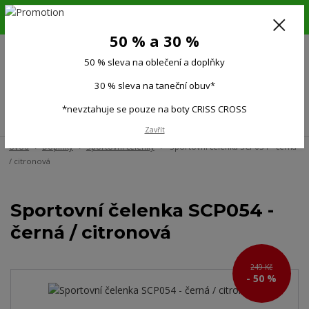
6.-16.8.26. DOVOLENÁ !!! 50 % SLEVA na všechno oblečení a doplňky !!!
30 % SLEVA na taneční obuv*!!!
50 % a 30 %
725 279 951
(Po-Pá 9:00-15.00)
50 % sleva na oblečení a doplňky
0
0 Kč
30 % sleva na taneční obuv*
*nevztahuje se pouze na boty CRISS CROSS
Menu
Zavřít
Úvod
Doplňky
Sportovní čelenky
Sportovní čelenka SCP054 - černá
/ citronová
Sportovní čelenka SCP054 -
černá / citronová
249 Kč
- 50 %