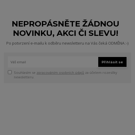
NEPROPÁSNĚTE ŽÁDNOU
NOVINKU, AKCI ČI SLEVU!
Po potvrzení e-mailu k odběru newsletteru na Vás čeká ODMĚNA :-)
Přihlásit se
Souhlasím se
zpracováním osobních údajů
za účelem rozesílky
newsletteru.