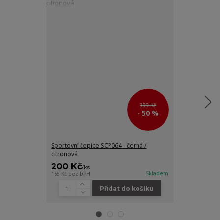
399 Kč
- 50 %
Sportovní čepice SCP064 - černá /
Pánské funkčn
citronová
200 Kč
300 Kč
/
ks
/
ks
Skladem
165 Kč
bez DPH
248 Kč
bez DPH
Přidat do košíku
Zv