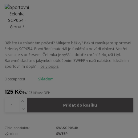
Běháte i v chladném počasí? Milujete běžky? Pak si zamilujete sportovní
čelenky SCP054. Prvotřídní materiál je funkční a odvádí vlhkost. Vnitřní
strana je s počesem. Čelenka je vyšší a dobře chrání čelo, uši i týl.
Barevně sladíte s jakýmkoli oblečením SWEEP v naší nabídce. Ideálním
sportovním doplň...
celý popis
Dostupnost
Skladem
125 Kč
/
ks
103 Kč
bez DPH
Přidat do košíku
Číslo produktu:
SW-SCP054b
výrobce:
SWEEP