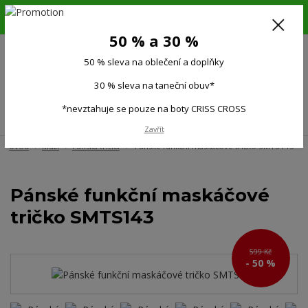
6.-16.8.26. DOVOLENÁ !!! 50 % SLEVA na všechno oblečení a doplňky !!!
30 % SLEVA na taneční obuv*!!!
50 % a 30 %
725 279 951
(Po-Pá 9:00-15.00)
50 % sleva na oblečení a doplňky
0
0 Kč
30 % sleva na taneční obuv*
*nevztahuje se pouze na boty CRISS CROSS
Menu
Zavřít
Úvod
Muži
Pánská trička
Pánské funkční maskáčové tričko SMTS143
Pánské funkční maskáčové
tričko SMTS143
599 Kč
- 50 %