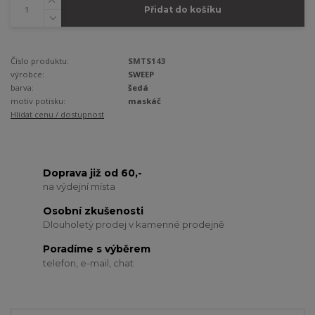
Přidat do košíku
Číslo produktu:
SMTS143
výrobce:
SWEEP
barva:
šedá
motiv potisku:
maskáč
Hlídat cenu / dostupnost
Doprava již od 60,-
na výdejní místa
Osobní zkušenosti
Dlouholetý prodej v kamenné prodejně
Poradíme s výběrem
telefon, e-mail, chat