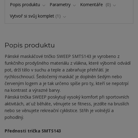
Popis produktu
Parametry
Komentáře
0
Vytvoř si svůj komplet
1
Popis produktu
Pánské maskáčové tričko SWEEP SMTS143 je vyrobeno z
funkčního prodyšného materiálu z vlákna, které výborně odvádí
pot, drží tělo v suchu a teple a zabraňuje přehřátí. Je
rychloschnoucí. Šedočerný maskáč je doplněn šedým nebo
červeným logem a je tak určeno spíše pro ty, kteří se nepotrpí
na kontrast a výrazné barvy.
Pánská trička SWEEP poskytují vysoký komfort při sportovních
aktivitách, ať už běháte, věnujete se fitness, jezdíte na bruslích
nebo se věnujete rekreační cyklistice. Střih je volnější a
pohodlný.
Přednosti trička SMTS143