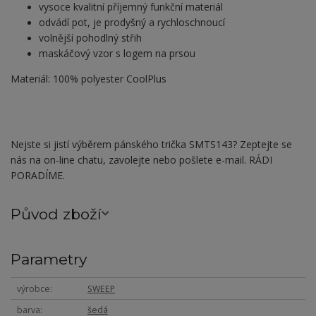
vysoce kvalitní příjemný funkční materiál
odvádí pot, je prodyšný a rychloschnoucí
volnější pohodlný střih
maskáčový vzor s logem na prsou
Materiál: 100% polyester CoolPlus
Nejste si jistí výběrem pánského trička SMTS143? Zeptejte se
nás na on-line chatu, zavolejte nebo pošlete e-mail. RÁDI
PORADÍME.
Původ zboží
Parametry
výrobce
SWEEP
barva
šedá