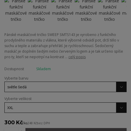
Pánské maskáčové tričko SWEEP SMTS143 je vyrobeno z funkčního
prodyšného materiálu z vlákna, které výborně odvádí pot, drží tělo v
suchu a teple a zabraňuje přehřátí. Je rychloschnoucí. Šedočerný
maskáč je doplněn šedým nebo červeným logem a je tak určeno spíše
pro ty, kteří se nepotrpí na kontrast ...
celý popis
Dostupnost
Skladem
Vyberte barvu
Vyberte velikost
300 Kč
/
ks
248 Kč
bez DPH