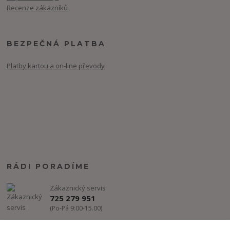
Recenze zákazníků
BEZPEČNÁ PLATBA
Platby kartou a on-line převody
RÁDI PORADÍME
Zákaznický servis
725 279 951
(Po-Pá 9:00-15.00)
info@freestyle-dance.cz