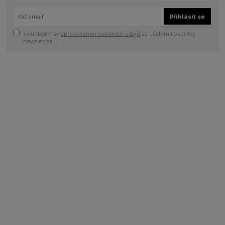
Přihlásit se
Souhlasím se
zpracováním osobních údajů
za účelem rozesílky
newsletteru.