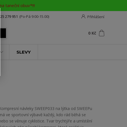
a taneční obuv*!!!
25 279 951
(Po-Pá 9:00-15.00)
Přihlášení
0
ks
za
0 Kč
t
SLEVY
Kompresní návleky SWEEP033 na lýtka od SWEEPu
má ve sportovní výbavě každý, kdo rád běhá se
nebo se věnuje cyklistice. Tvar trychtýře a umístění