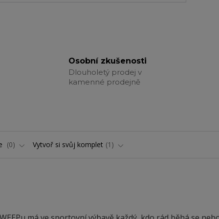
Osobní zkušenosti
Dlouholetý prodej v
kamenné prodejně
ře
0
Vytvoř si svůj komplet
1
WEEPu má ve sportovní výbavě každý, kdo rád běhá se nebo