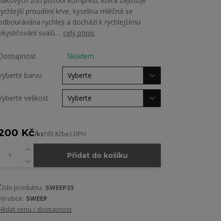
tlakových zón působí kompresi, která zajišťuje
rychlejší proudění krve, kyselina mléčná se
odbourávána rychleji a dochází k rychlejšímu
okysličování svalů....
celý popis
Dostupnost
Skladem
Vyberte barvu
Vyberte velikost
200 Kč
/
ks
165 Kč
bez DPH
Přidat do košíku
Číslo produktu:
SWEEP33
výrobce:
SWEEP
Hlídat cenu / dostupnost