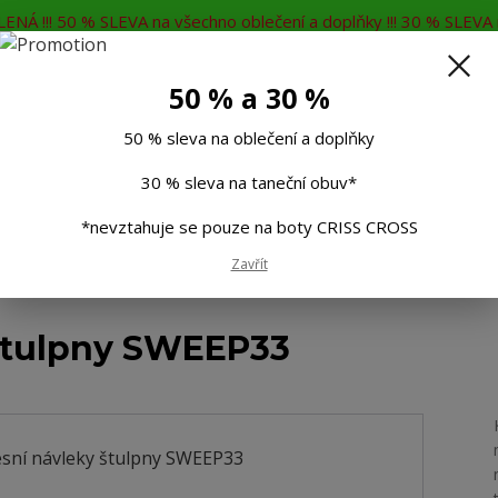
ENÁ !!! 50 % SLEVA na všechno oblečení a doplňky !!! 30 % SLEVA n
MĚNA
KONTAKTY
Rádi Vám poradíme
7
50 % a 30 %
Hleda
50 % sleva na oblečení a doplňky
30 % sleva na taneční obuv*
Muži
Děti
Taneční boty
Doplňky
*nevztahuje se pouze na boty CRISS CROSS
Zavřít
ompresní návleky štulpny SWEEP33
štulpny SWEEP33