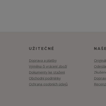
UŽITEČNÉ
NAŠ
Doprava a platby
Originá
Výměna či vrácení zboží
Odeslán
Dokumenty ke stažení
Zkušen
Obchodní podmínky
Doprav
Ochrana osobních údajů
Recenz