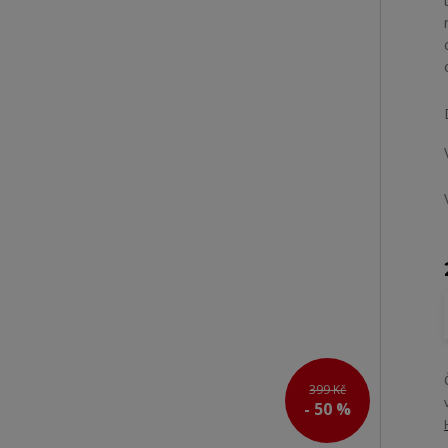
399 Kč
- 50 %