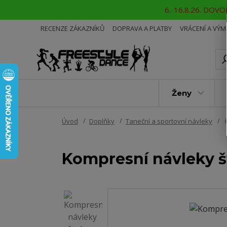
6.-16.8.26. DOVOL
RECENZE ZÁKAZNÍKŮ
DOPRAVA A PLATBY
VRÁCENÍ A VÝ
Ženy
Úvod
Doplňky
Taneční a sportovní návleky
K
Kompresní návleky 