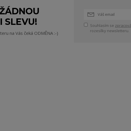
 ŽÁDNOU
I SLEVU!
Souhlasím se
zpracová
rozesílky newsletteru.
tteru na Vás čeká ODMĚNA :-)