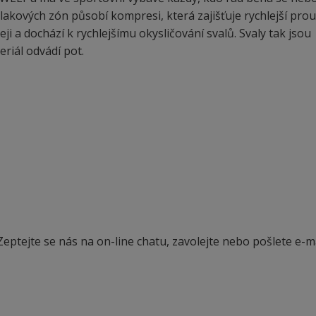
 tlakových zón působí kompresi, která zajišťuje rychlejší pro
i a dochází k rychlejšímu okysličování svalů. Svaly tak jsou
iál odvádí pot.
eptejte se nás na on-line chatu, zavolejte nebo pošlete e-ma