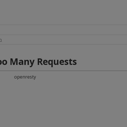
n
oo Many Requests
openresty