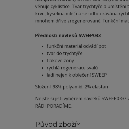
věnuje cyklistice. Tvar trychtýře a umístění
krve, kyselina mléčná se odbourávána rychlej
mnohem dříve zregenerované. Funkční mater
Přednosti návleků SWEEP033
funkční materiál odvádí pot
tvar do trychtýře
tlakové zóny
rychlá regenerace svalů
ladí nejen k oblečení SWEEP
Složení: 98% polyamid, 2% elastan
Nejste si jistí výběrem návleků SWEEP033? Z
RÁDI PORADÍME.
Původ zboží