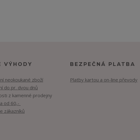
E VÝHODY
BEZPEČNÁ PLATBA
lní neokoukané zboží
Platby kartou a on-line převody
í do pr. dvou dnů
osti z kamenné prodejny
a od 60,-
e zákazníků