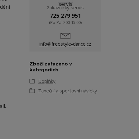
udění
Zákaznický servis
725 279 951
(Po-Pá 9:00-15.00)
info@freestyle-dance.cz
Zboží zařazeno v
kategoriích
Doplňky
Taneční a sportovní návleky
il.