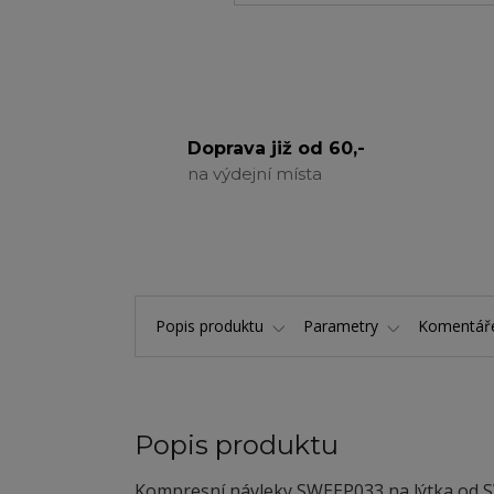
Doprava již od 60,-
na výdejní místa
Popis produktu
Parametry
Komentá
Popis produktu
Kompresní návleky SWEEP033 na lýtka od S