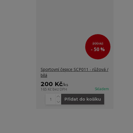
399 Kč
- 50 %
Sportovní čepice SCP011 - růžová /
bílá
200 Kč
/
ks
Skladem
165 Kč
bez DPH
Přidat do košíku