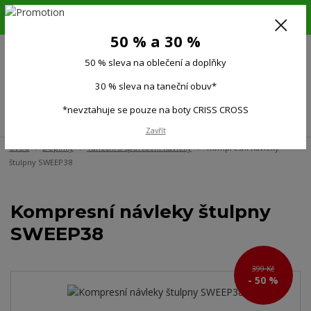
6.-16.8.26. DOVOLENÁ !!! 50 % SLEVA na všechno oblečení a doplňky !!!
30 % SLEVA na taneční obuv*!!!
50 % a 30 %
725 279 951
(Po-Pá 9:00-15.00)
50 % sleva na oblečení a doplňky
0
0 Kč
30 % sleva na taneční obuv*
*nevztahuje se pouze na boty CRISS CROSS
Menu
Zavřít
Úvod
Doplňky
Taneční a sportovní návleky
Kompresní návleky
štulpny SWEEP38
Kompresní návleky štulpny
SWEEP38
399 Kč
- 50 %