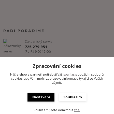
RÁDI PORADÍME
Zákaznický servis
725 279 951
(Po-Pá 9:00-15.00)
info@freestyle-dance.cz
Zpracování cookies
Náš e-shop a partneři potřebují Váš
souhlas
s použitím souborů
cookies, aby Vám mohli zobrazovat informace týkající se Vašich
zájmů.
Nastavení
Souhlasím
Copyright @ FREESTYLE-DANCE.CZ 2012-2024 - Všechny práva
vyhrazena
Souhlas můžete odmítnout
zde
.
Vytvořeno na
Eshop-rychle.cz