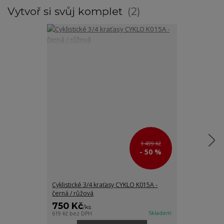
Vytvoř si svůj komplet
2
1 499 Kč
- 50 %
Cyklistické 3/4 kraťasy CYKLO K015A -
Cyklistický dr
černá / růžová
/ růžová
750 Kč
650 Kč
/
ks
/
ks
Skladem
619 Kč
bez DPH
537 Kč
bez DPH