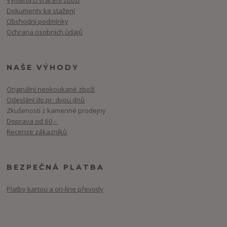
Výměna či vrácení zboží
Dokumenty ke stažení
Obchodní podmínky
Ochrana osobních údajů
NAŠE VÝHODY
Originální neokoukané zboží
Odeslání do pr. dvou dnů
Zkušenosti z kamenné prodejny
Doprava od 60,-
Recenze zákazníků
BEZPEČNÁ PLATBA
Platby kartou a on-line převody