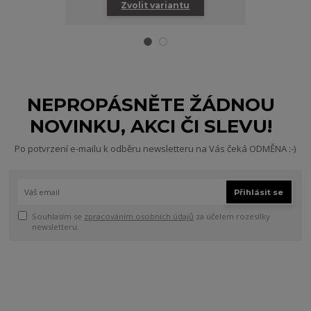
Zvolit variantu
Zv
NEPROPÁSNĚTE ŽÁDNOU
NOVINKU, AKCI ČI SLEVU!
Po potvrzení e-mailu k odběru newsletteru na Vás čeká ODMĚNA :-)
Přihlásit se
Souhlasím se
zpracováním osobních údajů
za účelem rozesílky
newsletteru.