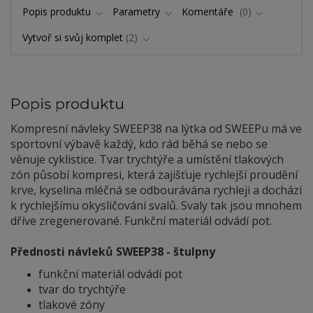
Popis produktu
Parametry
Komentáře
0
Vytvoř si svůj komplet
2
Popis produktu
Kompresní návleky SWEEP38 na lýtka od SWEEPu má ve
sportovní výbavě každý, kdo rád běhá se nebo se
věnuje cyklistice. Tvar trychtýře a umístění tlakových
zón působí kompresi, která zajišťuje rychlejší proudění
krve, kyselina mléčná se odbourávána rychleji a dochází
k rychlejšímu okysličování svalů. Svaly tak jsou mnohem
dříve zregenerované. Funkční materiál odvádí pot.
Přednosti návleků SWEEP38 - štulpny
funkční materiál odvádí pot
tvar do trychtýře
tlakové zóny