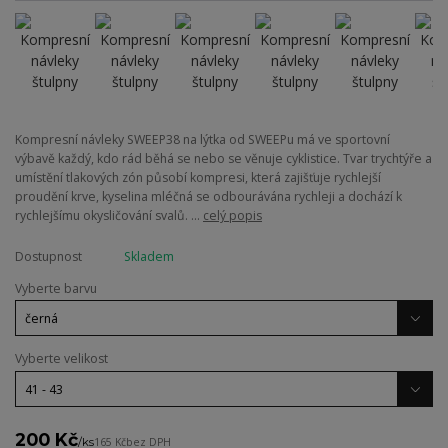
Kompresní návleky SWEEP38 na lýtka od SWEEPu má ve sportovní
výbavě každý, kdo rád běhá se nebo se věnuje cyklistice. Tvar trychtýře a
umístění tlakových zón působí kompresi, která zajišťuje rychlejší
proudění krve, kyselina mléčná se odbourávána rychleji a dochází k
rychlejšímu okysličování svalů. ...
celý popis
Dostupnost
Skladem
Vyberte barvu
Vyberte velikost
200 Kč
/
ks
165 Kč
bez DPH