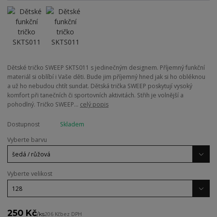
Dětské tričko SWEEP SKTS011 s jedinečným designem. Příjemný funkční
materiál si oblíbí i Vaše děti. Bude jim příjemný hned jak si ho obléknou
a už ho nebudou chtít sundat. Dětská trička SWEEP poskytují vysoký
komfort při tanečních či sportovních aktivitách. Střih je volnější a
pohodlný. Tričko SWEEP...
celý popis
Dostupnost
Skladem
Vyberte barvu
Vyberte velikost
250 Kč
/
ks
206 Kč
bez DPH