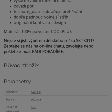
vysoce kvalitní funkční materiál
odvádí pot
termoregulace zabraňuje přehřívání
dobře padnoucí volnější střih
originální kontrastní design
Materiál: 100% polyester COOLPLUS
Nejste si jistí výběrem dětského trička SKTS011?
Zeptejte se nás na on-line chatu, zavolejte nebo
pošlete e-mail. RÁDI PORADÍME.
Původ zboží
Parametry
výrobce
SWEEP
barva
růžová
velikost
128
oblečení