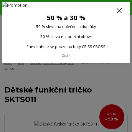
6.-16.8.26. DOVOLENÁ !!! 50 % SLEVA na všechno oblečení a doplňky !!!
30 % SLEVA na taneční obuv*!!!
50 % a 30 %
725 279 951
(Po-Pá 9:00-15.00)
50 % sleva na oblečení a doplňky
0
0 Kč
30 % sleva na taneční obuv*
*nevztahuje se pouze na boty CRISS CROSS
Menu
Zavřít
Úvod
Děti
Dětská sportovní trička, tílka
Dětské funkční tričko
SKTS011
Dětské funkční tričko
SKTS011
499 Kč
- 50 %