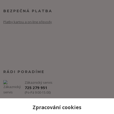
BEZPEČNÁ PLATBA
Platby kartou a on-line převody
RÁDI PORADÍME
Zákaznický servis
725 279 951
(Po-Pá 9:00-15.00)
info@freestyle-dance.cz
Zpracování cookies