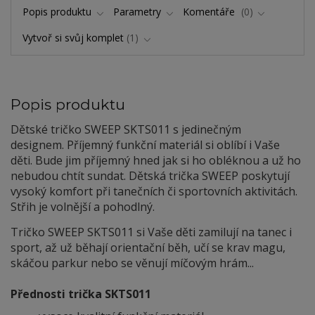
Popis produktu
Parametry
Komentáře
0
Vytvoř si svůj komplet
1
Popis produktu
Dětské tričko SWEEP SKTS011 s jedinečným
designem. Příjemný funkční materiál si oblíbí i Vaše
děti. Bude jim příjemný hned jak si ho obléknou a už ho
nebudou chtít sundat. Dětská trička SWEEP poskytují
vysoký komfort při tanečních či sportovních aktivitách.
Střih je volnější a pohodlný.
Tričko SWEEP SKTS011 si Vaše děti zamilují na tanec i
sport, až už běhají orientační běh, učí se krav magu,
skáčou parkur nebo se věnují míčovým hrám...
Přednosti trička SKTS011