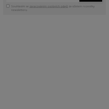
Souhlasím se
zpracováním osobních údajů
za účelem rozesílky
newsletteru.