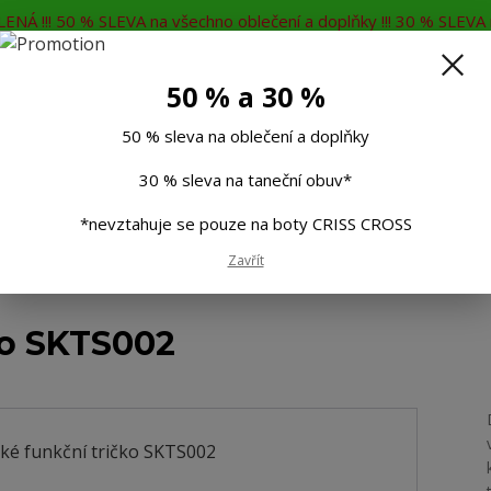
ENÁ !!! 50 % SLEVA na všechno oblečení a doplňky !!! 30 % SLEVA n
MĚNA
KONTAKTY
Rádi Vám poradíme
7
50 % a 30 %
Hleda
50 % sleva na oblečení a doplňky
30 % sleva na taneční obuv*
Muži
Děti
Taneční boty
Doplňky
*nevztahuje se pouze na boty CRISS CROSS
Zavřít
é funkční tričko SKTS002
ko SKTS002