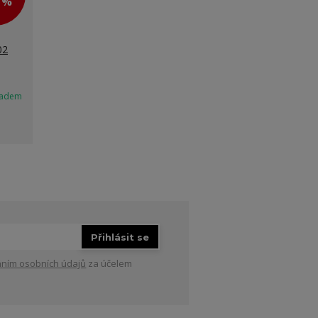
0 %
02
ladem
Přihlásit se
ním osobních údajů
za účelem