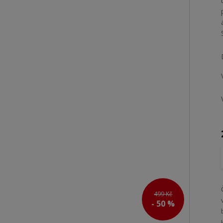
499 Kč
- 50 %