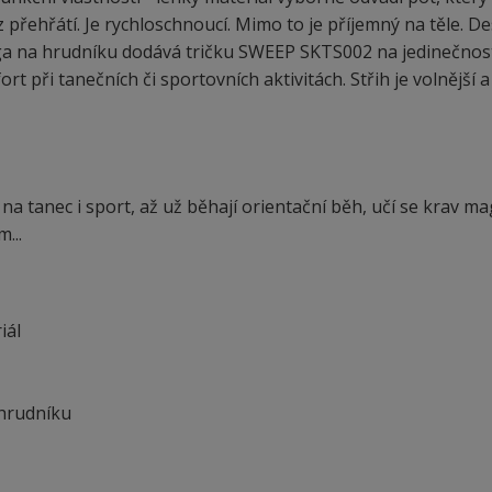
z přehřátí. Je rychloschnoucí. Mimo to je příjemný na těle. D
ga na hrudníku dodává tričku SWEEP SKTS002 na jedinečnost
 při tanečních či sportovních aktivitách. Střih je volnější a
na tanec i sport, až už běhají orientační běh, učí se krav ma
...
iál
ahrudníku