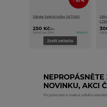
- 50 %
Dětské funkční tričko SKTS001
Děts
CZE
250 Kč
30
/
ks
Skladem
206 Kč
bez DPH
248 
Zvolit variantu
NEPROPÁSNĚTE
NOVINKU, AKCI Č
Po potvrzení e-mailu k odběru newsle