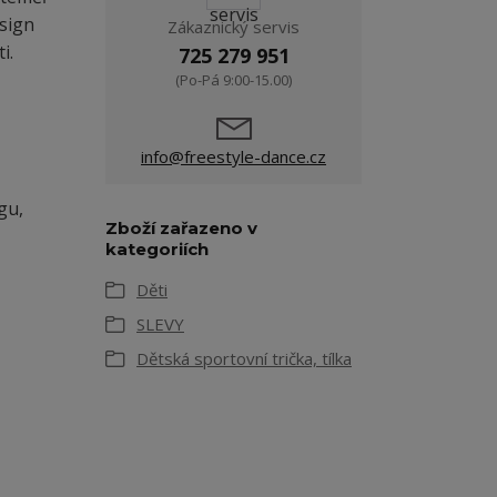
esign
Zákaznický servis
i.
725 279 951
(Po-Pá 9:00-15.00)
info@freestyle-dance.cz
gu,
Zboží zařazeno v
kategoriích
Děti
SLEVY
Dětská sportovní trička, tílka