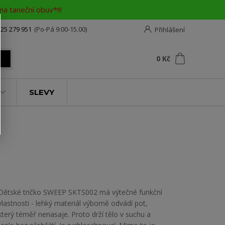
a taneční obuv*!!!
25 279 951
(Po-Pá 9:00-15.00)
Přihlášení
0
ks
za
0 Kč
t
SLEVY
Dětské tričko SWEEP SKTS002 má výtečné funkční
vlastnosti - lehký materiál výborně odvádí pot,
který téměř nenasaje. Proto drží tělo v suchu a