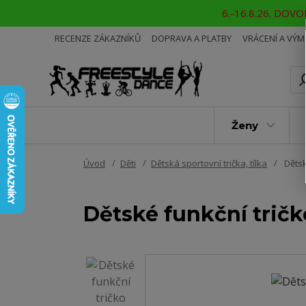
6.-16.8.26. DOVOL
RECENZE ZÁKAZNÍKŮ
DOPRAVA A PLATBY
VRÁCENÍ A VÝ
Ženy
Úvod
Děti
Dětská sportovní trička, tílka
Dětsk
Dětské funkční trič