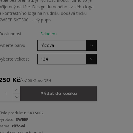
teple bez přehřátí. Je rychloschnoucí. Mimo to je
příjemný na těle. Design tlumeného svislého loga
a kontrastního loga na hrudníku dodává tričku
SWEEP SKTS00...
celý popis
Dostupnost
Skladem
Vyberte barvu
Vyberte velikost
250 Kč
/
ks
206 Kč
bez DPH
Přidat do košíku
Číslo produktu:
SKTS002
výrobce:
SWEEP
barva:
růžová
Hlídat cenu / dostupnost