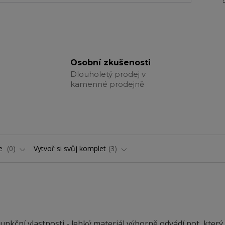
Osobní zkušenosti
Dlouholetý prodej v
kamenné prodejně
ře
0
Vytvoř si svůj komplet
3
kční vlastnosti - lehký materiál výborně odvádí pot, který