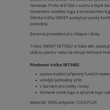
nenasaje. Proto drží tělo v suchu a teple be
tlumeného svislého loga a kontrastního lo
Dětská trička SWEEP poskytují vysoký komfort
pohodlný.
Barevná provedení pro chlapce i dívky.
Tričko SWEEP SKTS002 si Vaše děti zamilují 
skáčou parkur nebo se věnují míčovým hrám
Přednosti trička SKTS002
vysoce kvalitní příjemný funkční mater
volnější pohodlný střih
v barvách pro holky i kluky
tlumené svislé logo a výrazné logo n
Materiál: 100% polyester COOLPLUS