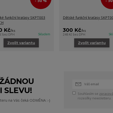
- 50 %
- 5
ké funkční kraťasy SKPT003
Dětské funkční kraťasy SKPT0
CH
0 Kč
300 Kč
/
ks
/
ks
Skladem
Sk
Kč
bez DPH
248 Kč
bez DPH
Zvolit variantu
Zvolit variantu
 ŽÁDNOU
I SLEVU!
Souhlasím se
zpracová
rozesílky newsletteru.
tteru na Vás čeká ODMĚNA :-)