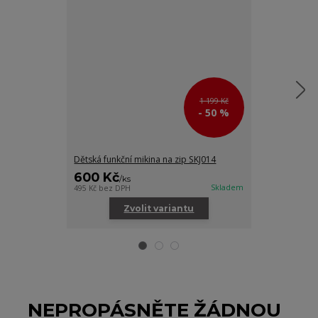
1 199 Kč
- 50 %
Dětská funkční mikina na zip SKJ014
Dívčí maskáč
600 Kč
445 Kč
/
ks
/
ks
Skladem
495 Kč
bez DPH
368 Kč
bez DPH
Zvolit variantu
Zv
NEPROPÁSNĚTE ŽÁDNOU