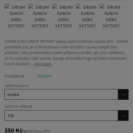
Dětské tričko SWEEP SKTS001 vyniká svými funkčními vlastnostmi - odvádí
perfektně pot, je rychloschnoucí a tím drží tělo v suchu a teple bez
přehřátí. Látka je lehounká a velmi příjemná na těle, jak si ho obléknou,
už ho nebudou chtít sundat. Design výrazného loga na boku v kontrastní
barvě dodává t...
celý popis
Dostupnost
Skladem
Vyberte barvu
Vyberte velikost
250 Kč
/
ks
206 Kč
bez DPH