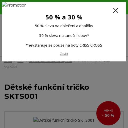
6.-16.8.26. DOVOLENÁ !!! 50 % SLEVA na všechno oblečení a doplňky !!!
30 % SLEVA na taneční obuv*!!!
50 % a 30 %
725 279 951
(Po-Pá 9:00-15.00)
50 % sleva na oblečení a doplňky
0
0 Kč
30 % sleva na taneční obuv*
*nevztahuje se pouze na boty CRISS CROSS
Menu
Zavřít
Úvod
Děti
Dětská sportovní trička, tílka
Dětské funkční tričko
SKTS001
Dětské funkční tričko
SKTS001
499 Kč
- 50 %