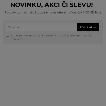
NOVINKU, AKCI ČI SLEVU!
Po potvrzení e-mailu k odběru newsletteru na Vás čeká ODMĚNA :-)
Přihlásit se
Souhlasím se
zpracováním osobních údajů
za účelem rozesílky
newsletteru.