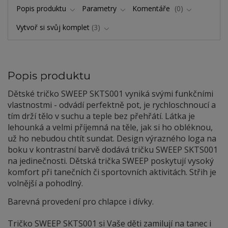
Popis produktu
Parametry
Komentáře
0
Vytvoř si svůj komplet
3
Popis produktu
Dětské tričko SWEEP SKTS001 vyniká svými funkčními
vlastnostmi - odvádí perfektně pot, je rychloschnoucí a
tím drží tělo v suchu a teple bez přehřátí. Látka je
lehounká a velmi příjemná na těle, jak si ho obléknou,
už ho nebudou chtít sundat. Design výrazného loga na
boku v kontrastní barvě dodává tričku SWEEP SKTS001
na jedinečnosti. Dětská trička SWEEP poskytují vysoký
komfort při tanečních či sportovních aktivitách. Střih je
volnější a pohodlný.
Barevná provedení pro chlapce i dívky.
Tričko SWEEP SKTS001 si Vaše děti zamilují na tanec i