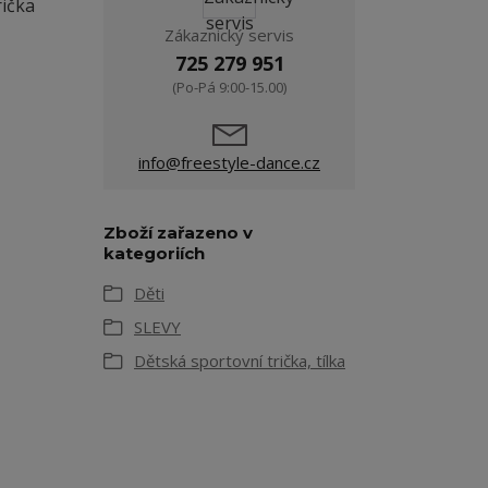
rička
Zákaznický servis
725 279 951
(Po-Pá 9:00-15.00)
info@freestyle-dance.cz
Zboží zařazeno v
kategoriích
Děti
SLEVY
Dětská sportovní trička, tílka
,