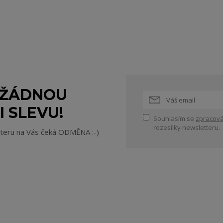
 ŽÁDNOU
I SLEVU!
Souhlasím se
zpracová
rozesílky newsletteru.
tteru na Vás čeká ODMĚNA :-)