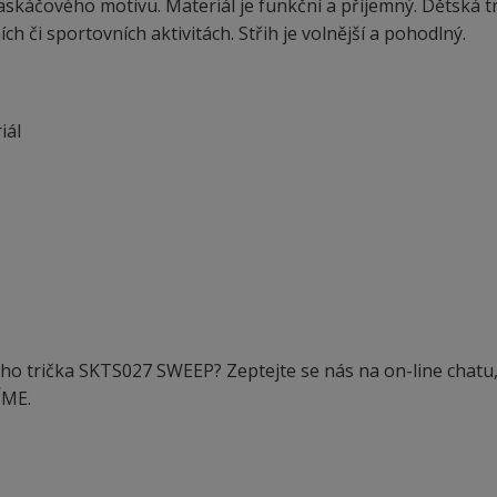
káčového motivu. Materiál je funkční a příjemný. Dětská t
 či sportovních aktivitách. Střih je volnější a pohodlný.
iál
ho trička SKTS027 SWEEP? Zeptejte se nás na on-line chatu
ÍME.