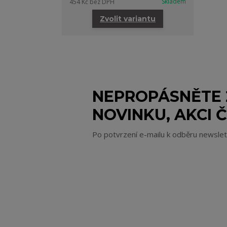
Skladem
454 Kč
bez DPH
Zvolit variantu
NEPROPÁSNĚTE
NOVINKU, AKCI Č
Po potvrzení e-mailu k odběru newsle