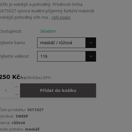
Střih je volnější a pohodlný. Přednosti trička
SKTS027 vysoce kvalitní příjemný funkční materiál
volnější pohodlný sřih ma...
celý popis
Dostupnost
Skladem
Vyberte barvu
Vyberte velikost
250 Kč
/
ks
206 Kč
bez DPH
Přidat do košíku
Číslo produktu:
SKTS027
výrobce:
SWEEP
barva:
růžová
motiv potisku:
maskáč