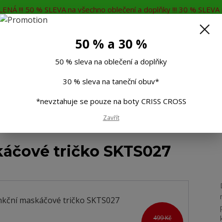
ENÁ !!! 50 % SLEVA na všechno oblečení a doplňky !!! 30 % SLEVA n
MĚNA
KONTAKTY
Rádi Vám poradíme
7
50 % a 30 %
Hleda
50 % sleva na oblečení a doplňky
30 % sleva na taneční obuv*
Muži
Děti
Taneční boty
Doplňky
*nevztahuje se pouze na boty CRISS CROSS
é funkční maskáčové tričko SKTS027
Zavřít
káčové tričko SKTS027
499 Kč