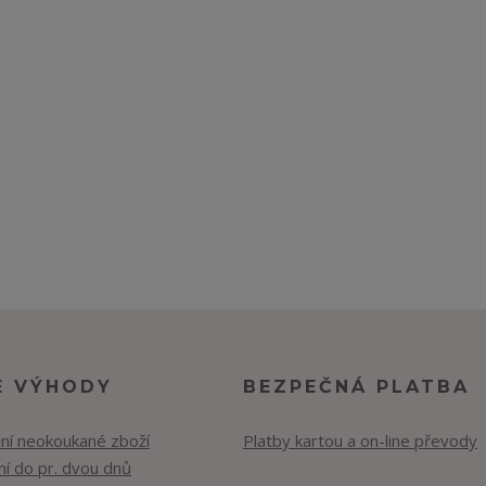
E VÝHODY
BEZPEČNÁ PLATBA
lní neokoukané zboží
Platby kartou a on-line převody
í do pr. dvou dnů