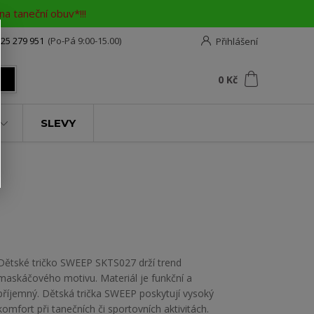
a taneční obuv*!!!
25 279 951
(Po-Pá 9:00-15.00)
Přihlášení
0
ks
za
0 Kč
t
SLEVY
Dětské tričko SWEEP SKTS027 drží trend
maskáčového motivu. Materiál je funkční a
příjemný. Dětská trička SWEEP poskytují vysoký
komfort při tanečních či sportovních aktivitách.