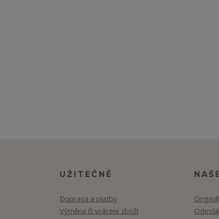
UŽITEČNÉ
NAŠ
Doprava a platby
Originá
Výměna či vrácení zboží
Odeslán