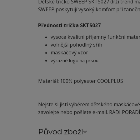
Dětské tričko SWEEP SKTS027 drží trend mas
SWEEP poskytují vysoký komfort při tanečních
Přednosti trička SKTS027
vysoce kvalitní příjemný funkční mater
volnější pohodlný sřih
maskáčový vzor
výrazné logo na prsou
Materiál: 100% polyester COOLPLUS
Nejste si jistí výběrem dětského maskáčové
zavolejte nebo pošlete e-mail. RÁDI PORAD
Původ zboží