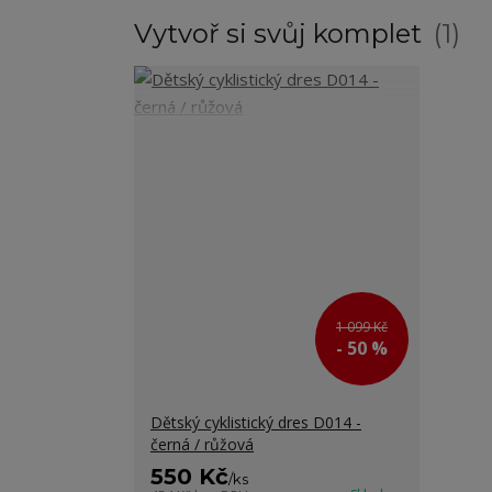
Vytvoř si svůj komplet
1
1 099 Kč
- 50 %
Dětský cyklistický dres D014 -
černá / růžová
550 Kč
/
ks