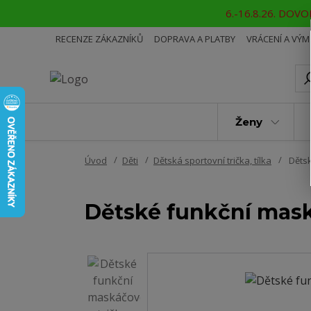
6.-16.8.26. DOVOL
RECENZE ZÁKAZNÍKŮ
DOPRAVA A PLATBY
VRÁCENÍ A VÝ
Ženy
Úvod
Děti
Dětská sportovní trička, tílka
Dětsk
Dětské funkční mas