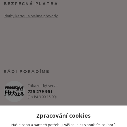
BEZPEČNÁ PLATBA
Platby kartou a on-line převody
RÁDI PORADÍME
Zákaznický servis
725 279 951
(Po-Pá 9:00-15.00)
info@freestyle-dance.cz
Zpracování cookies
Náš e-shop a partneři potřebují Váš
souhlas
s použitím souborů