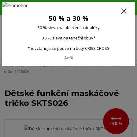
6.-16.8.26. DOVOLENÁ !!! 50 % SLEVA na všechno oblečení a doplňky !!!
30 % SLEVA na taneční obuv*!!!
50 % a 30 %
725 279 951
(Po-Pá 9:00-15.00)
50 % sleva na oblečení a doplňky
0
0 Kč
30 % sleva na taneční obuv*
*nevztahuje se pouze na boty CRISS CROSS
Menu
Zavřít
Úvod
Děti
Dětská sportovní trička, tílka
Dětské funkční maskáčové
tričko SKTS026
Dětské funkční maskáčové
tričko SKTS026
499 Kč
- 50 %