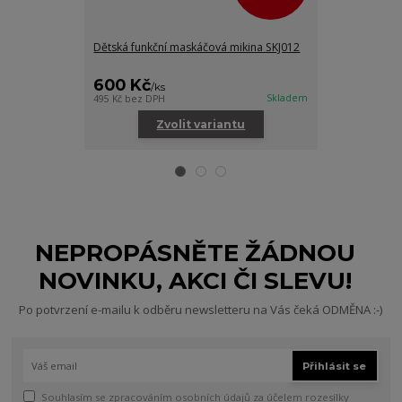
Dětská funkční maskáčová mikina SKJ012
Dětské funkčn
600 Kč
250 Kč
/
ks
/
ks
Skladem
495 Kč
bez DPH
206 Kč
bez DPH
Zvolit variantu
Zv
NEPROPÁSNĚTE ŽÁDNOU
NOVINKU, AKCI ČI SLEVU!
Po potvrzení e-mailu k odběru newsletteru na Vás čeká ODMĚNA :-)
Přihlásit se
Souhlasím se
zpracováním osobních údajů
za účelem rozesílky