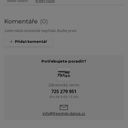
délka rukávu
krátký rukáv
Komentáře
0
Zatím nikdo komentář nepřidal. Buďte první.
Přidat komentář
Potřebujete poradit?
Zákaznický servis
725 279 951
(Po-Pá 9:00-15.00)
info@freestyle-dance.cz