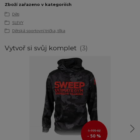
Zboží zařazeno v kategoriích
Děti
SLEVY
Dětská sportovní trička, tílka
Vytvoř si svůj komplet
3
1 199 Kč
- 50 %