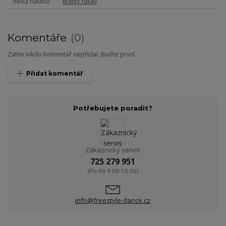
délka rukávu
krátký rukáv
Komentáře
0
Zatím nikdo komentář nepřidal. Buďte první.
Přidat komentář
Potřebujete poradit?
Zákaznický servis
725 279 951
(Po-Pá 9:00-15.00)
info@freestyle-dance.cz