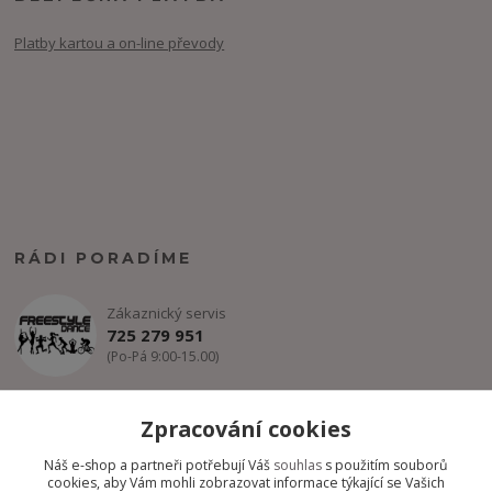
Platby kartou a on-line převody
RÁDI PORADÍME
Zákaznický servis
725 279 951
(Po-Pá 9:00-15.00)
info@freestyle-dance.cz
Zpracování cookies
Náš e-shop a partneři potřebují Váš
souhlas
s použitím souborů
cookies, aby Vám mohli zobrazovat informace týkající se Vašich