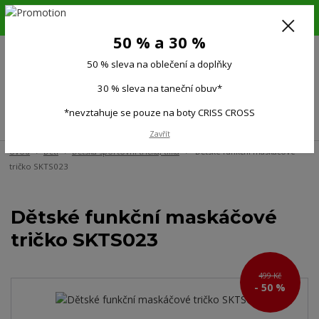
6.-16.8.26. DOVOLENÁ !!! 50 % SLEVA na všechno oblečení a doplňky !!!
30 % SLEVA na taneční obuv*!!!
50 % a 30 %
725 279 951
(Po-Pá 9:00-15.00)
50 % sleva na oblečení a doplňky
0
0 Kč
30 % sleva na taneční obuv*
*nevztahuje se pouze na boty CRISS CROSS
Menu
Zavřít
Úvod
Děti
Dětská sportovní trička, tílka
Dětské funkční maskáčové
tričko SKTS023
Dětské funkční maskáčové
tričko SKTS023
499 Kč
- 50 %