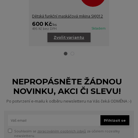
Dětská funkční maskáčová mikina SKJ012
Dětské funkčn
600 Kč
250 Kč
/
ks
/
ks
Skladem
495 Kč
bez DPH
206 Kč
bez DPH
Zvolit variantu
Zv
NEPROPÁSNĚTE ŽÁDNOU
NOVINKU, AKCI ČI SLEVU!
Po potvrzení e-mailu k odběru newsletteru na Vás čeká ODMĚNA :-)
Přihlásit se
Souhlasím se
zpracováním osobních údajů
za účelem rozesílky
newsletteru.