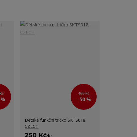
Kč
499 Kč
0 %
- 50 %
Dětské funkční tričko SKTS018
CZECH
250 Kč
/
ks