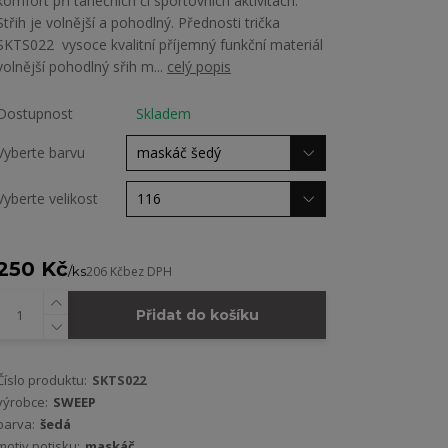
komfort při tanečních či sportovních aktivitách.
Střih je volnější a pohodlný. Přednosti trička
SKTS022 vysoce kvalitní příjemný funkční materiál
volnější pohodlný sřih m...
celý popis
Dostupnost
Skladem
Vyberte barvu
Vyberte velikost
250 Kč
/
ks
206 Kč
bez DPH
Přidat do košíku
Číslo produktu:
SKTS022
výrobce:
SWEEP
barva:
šedá
motiv potisku:
maskáč