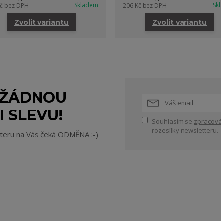
Skladem
Sk
Kč
bez DPH
206 Kč
bez DPH
Zvolit variantu
Zvolit variantu
 ŽÁDNOU
I SLEVU!
Souhlasím se
zpracová
rozesílky newsletteru.
tteru na Vás čeká ODMĚNA :-)