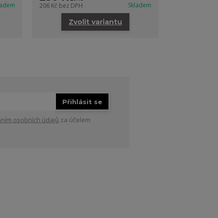
ladem
Skladem
206 Kč
bez DPH
Zvolit variantu
Přihlásit se
ním osobních údajů
za účelem