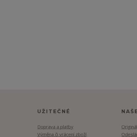
UŽITEČNÉ
NAŠ
Doprava a platby
Originá
Výměna či vrácení zboží
Odeslán