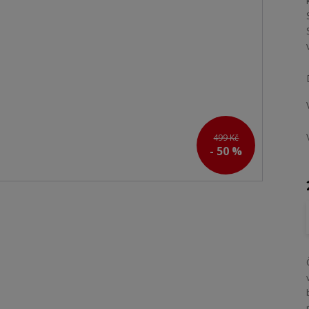
499 Kč
- 50 %