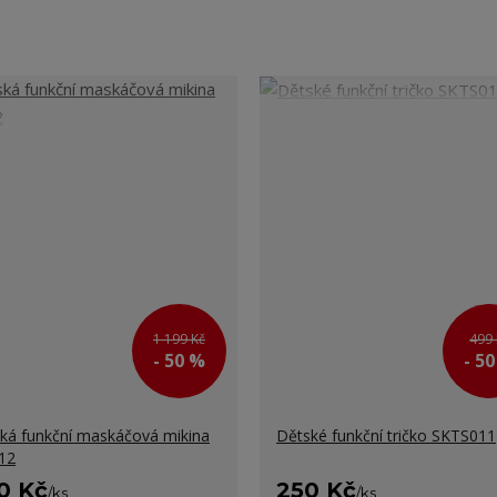
1 199 Kč
499 
- 50 %
- 5
ká funkční maskáčová mikina
Dětské funkční tričko SKTS011
12
0 Kč
250 Kč
/
ks
/
ks