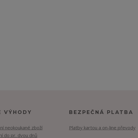
E VÝHODY
BEZPEČNÁ PLATBA
lní neokoukané zboží
Platby kartou a on-line převody
í do pr. dvou dnů