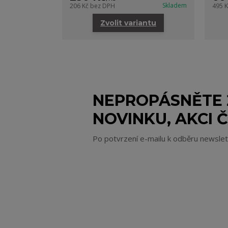
Skladem
206 Kč
bez DPH
495 
Zvolit variantu
NEPROPÁSNĚTE
NOVINKU, AKCI Č
Po potvrzení e-mailu k odběru newsle