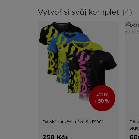
Vytvoř si svůj komplet
4
499 Kč
- 50 %
Dětské funkční tričko SKTS001
Děts
SKJ0
250 Kč
60
/
ks