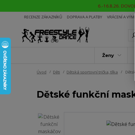
6.-16.8.26. DOVOL
RECENZE ZÁKAZNÍKŮ
DOPRAVA A PLATBY
VRÁCENÍ A VÝ
Ženy
Úvod
Děti
Dětská sportovní trička, tílka
Dětsk
Dětské funkční mas