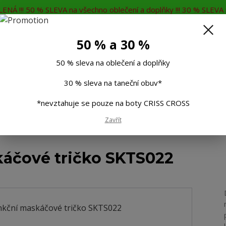
ENÁ !!! 50 % SLEVA na všechno oblečení a doplňky !!! 30 % SLEVA n
MĚNA
KONTAKTY
Rádi Vám poradíme
7
50 % a 30 %
Hleda
50 % sleva na oblečení a doplňky
30 % sleva na taneční obuv*
Muži
Děti
Taneční boty
Doplňky
*nevztahuje se pouze na boty CRISS CROSS
Zavřít
é funkční maskáčové tričko SKTS022
káčové tričko SKTS022