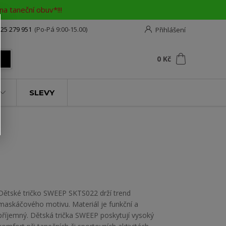
a taneční obuv*!!!
25 279 951
(Po-Pá 9:00-15.00)
Přihlášení
0
ks
za
0 Kč
t
SLEVY
Dětské tričko SWEEP SKTS022 drží trend
maskáčového motivu. Materiál je funkční a
příjemný. Dětská trička SWEEP poskytují vysoký