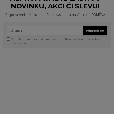
NOVINKU, AKCI ČI SLEVU!
Po potvrzení e-mailu k odběru newsletteru na Vás čeká ODMĚNA :-)
Přihlásit se
Souhlasím se
zpracováním osobních údajů
za účelem rozesílky
newsletteru.