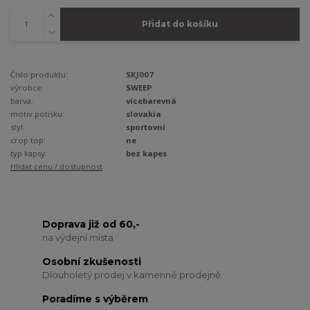
Přidat do košíku
Číslo produktu:
SKJ007
výrobce:
SWEEP
barva:
vícebarevná
motiv potisku:
slovakia
styl:
sportovní
crop top:
ne
typ kapsy:
bez kapes
Hlídat cenu / dostupnost
Doprava již od 60,-
na výdejní místa
Osobní zkušenosti
Dlouholetý prodej v kamenné prodejně
Poradíme s výběrem