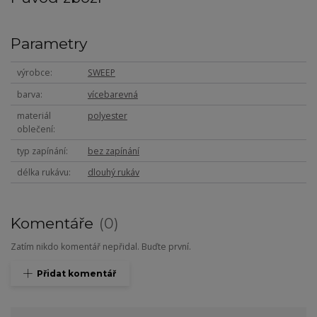
Parametry
výrobce
SWEEP
barva
vícebarevná
materiál
polyester
oblečení
typ zapínání
bez zapínání
délka rukávu
dlouhý rukáv
Komentáře
0
Zatím nikdo komentář nepřidal. Buďte první.
Přidat komentář