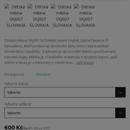
Dětská mikina SKJ007 SLOVAKIA nesmí chybět žádné fanance či
fanouškovi, kteří podporují slovenské týmy nebo reprezentuje
Slovenskou republiku. Zajímavé je zpracování dekoru pod barvami
národní vlajky. Mikina je z funkčního materiálu s dvojitou kapucí, jejíž
vnitřní vrstvau je z mešoviny s odvětrávac...
celý popis
Dostupnost
Skladem
Vyberte barvu
Vyberte velikost
600 Kč
/
ks
495 Kč
bez DPH