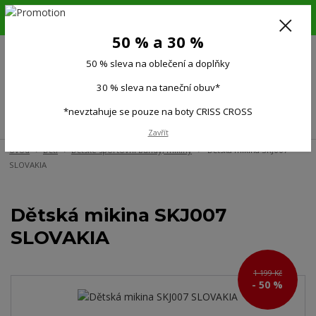
6.-16.8.26. DOVOLENÁ !!! 50 % SLEVA na všechno oblečení a doplňky !!!
30 % SLEVA na taneční obuv*!!!
50 % a 30 %
725 279 951
(Po-Pá 9:00-15.00)
50 % sleva na oblečení a doplňky
0
0 Kč
30 % sleva na taneční obuv*
*nevztahuje se pouze na boty CRISS CROSS
Menu
Zavřít
Úvod
Děti
Dětské sportovní bundy, mikiny
Dětská mikina SKJ007
SLOVAKIA
Dětská mikina SKJ007
SLOVAKIA
1 199 Kč
- 50 %