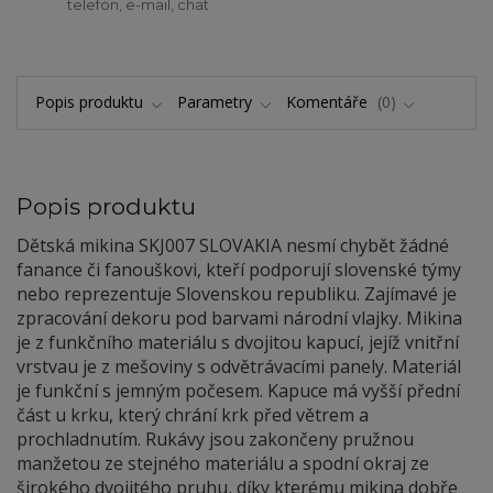
telefon, e-mail, chat
Popis produktu
Parametry
Komentáře
0
Popis produktu
Dětská mikina SKJ007 SLOVAKIA nesmí chybět žádné
fanance či fanouškovi, kteří podporují slovenské týmy
nebo reprezentuje Slovenskou republiku. Zajímavé je
zpracování dekoru pod barvami národní vlajky. Mikina
je z funkčního materiálu s dvojitou kapucí, jejíž vnitřní
vrstvau je z mešoviny s odvětrávacími panely. Materiál
je funkční s jemným počesem. Kapuce má vyšší přední
část u krku, který chrání krk před větrem a
prochladnutím. Rukávy jsou zakončeny pružnou
manžetou ze stejného materiálu a spodní okraj ze
širokého dvojitého pruhu, díky kterému mikina dobře