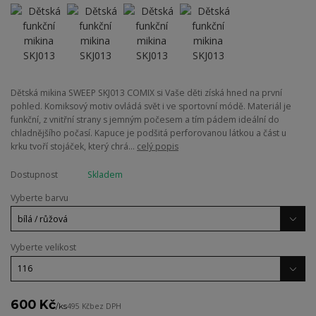
Dětská mikina SWEEP SKJ013 COMIX si Vaše děti získá hned na první
pohled. Komiksový motiv ovládá svět i ve sportovní módě. Materiál je
funkční, z vnitřní strany s jemným počesem a tím pádem ideální do
chladnějšího počasí. Kapuce je podšitá perforovanou látkou a část u
krku tvoří stojáček, který chrá...
celý popis
Dostupnost
Skladem
Vyberte barvu
Vyberte velikost
600 Kč
/
ks
495 Kč
bez DPH