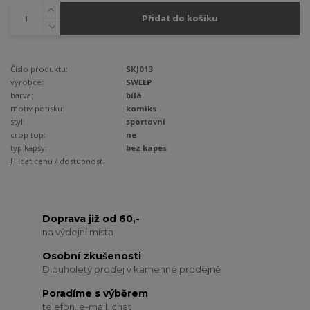
Přidat do košíku
Číslo produktu:
SKJ013
výrobce:
SWEEP
barva:
bílá
motiv potisku:
komiks
styl:
sportovní
crop top:
ne
typ kapsy:
bez kapes
Hlídat cenu / dostupnost
Doprava již od 60,-
na výdejní místa
Osobní zkušenosti
Dlouholetý prodej v kamenné prodejně
Poradíme s výběrem
telefon, e-mail, chat