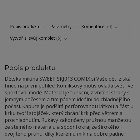
Popis produktu
Parametry
Komentáře
0
Vytvoř si svůj komplet
5
Popis produktu
Dětská mikina SWEEP SKJ013 COMIX si Vaše děti získá
hned na první pohled. Komiksový motiv ovládá svět i ve
sportovní módě. Materiál je funkční, z vnitřní strany s
jemným počesem a tím pádem ideální do chladnějšího
počasí. Kapuce je podšitá perforovanou látkou a část u
krku tvoří stojáček, který chrání krk před větrem a
prochladnutím. Rukávy zakončeny pružnou manžetou
ze stejného materiálu a spodní okraj ze širokého
dvojitého pruhu, díky kterému mikina dobře padne.