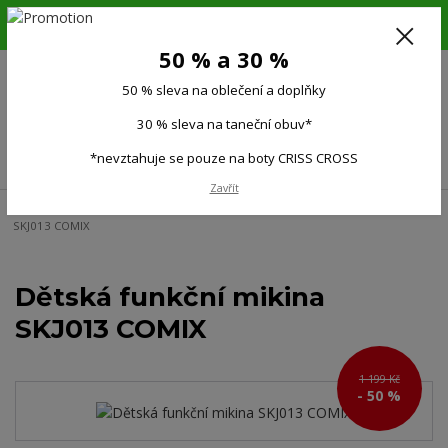
6.-16.8.26. DOVOLENÁ !!! 50 % SLEVA na všechno oblečení a doplňky !!!
30 % SLEVA na taneční obuv*!!!
50 % a 30 %
725 279 951
(Po-Pá 9:00-15.00)
50 % sleva na oblečení a doplňky
0
0 Kč
30 % sleva na taneční obuv*
Menu
*nevztahuje se pouze na boty CRISS CROSS
Zavřít
Úvod
Děti
Dětské sportovní bundy, mikiny
Dětská funkční mikina
SKJ013 COMIX
Dětská funkční mikina
SKJ013 COMIX
1 199 Kč
- 50 %