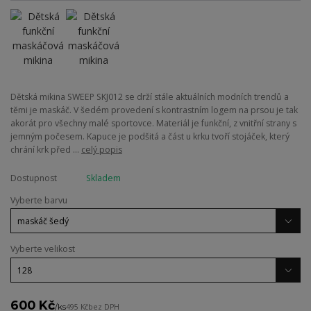
Dětská mikina SWEEP SKJ012 se drží stále aktuálních modních trendů a
těmi je maskáč. V šedém provedení s kontrastním logem na prsou je tak
akorát pro všechny malé sportovce. Materiál je funkční, z vnitřní strany s
jemným počesem. Kapuce je podšitá a část u krku tvoří stojáček, který
chrání krk před ...
celý popis
Dostupnost
Skladem
Vyberte barvu
Vyberte velikost
600 Kč
/
ks
495 Kč
bez DPH