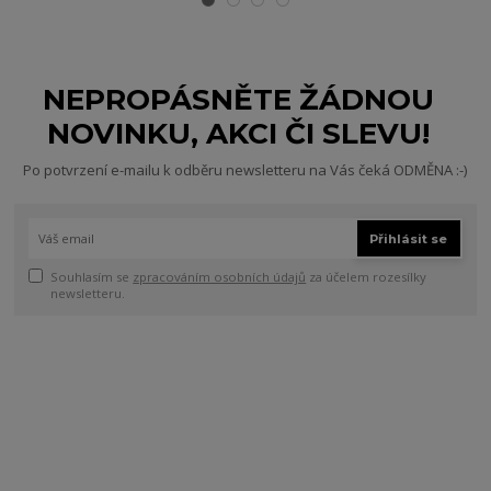
NEPROPÁSNĚTE ŽÁDNOU
NOVINKU, AKCI ČI SLEVU!
Po potvrzení e-mailu k odběru newsletteru na Vás čeká ODMĚNA :-)
Přihlásit se
Souhlasím se
zpracováním osobních údajů
za účelem rozesílky
newsletteru.