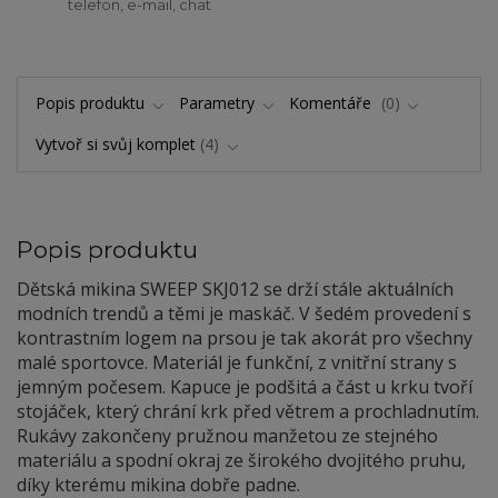
telefon, e-mail, chat
Popis produktu
Parametry
Komentáře
0
Vytvoř si svůj komplet
4
Popis produktu
Dětská mikina SWEEP SKJ012 se drží stále aktuálních
modních trendů a těmi je maskáč. V šedém provedení s
kontrastním logem na prsou je tak akorát pro všechny
malé sportovce.
Materiál je funkční, z vnitřní strany s
jemným počesem. Kapuce je podšitá a část u krku tvoří
stojáček, který chrání krk před větrem a prochladnutím.
Rukávy zakončeny pružnou manžetou ze stejného
materiálu a spodní okraj ze širokého dvojitého pruhu,
díky kterému mikina dobře padne.