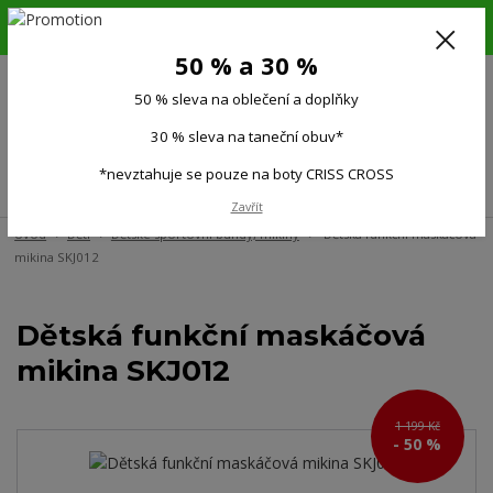
6.-16.8.26. DOVOLENÁ !!! 50 % SLEVA na všechno oblečení a doplňky !!!
30 % SLEVA na taneční obuv*!!!
50 % a 30 %
725 279 951
(Po-Pá 9:00-15.00)
50 % sleva na oblečení a doplňky
0
0 Kč
30 % sleva na taneční obuv*
*nevztahuje se pouze na boty CRISS CROSS
Menu
Zavřít
Úvod
Děti
Dětské sportovní bundy, mikiny
Dětská funkční maskáčová
mikina SKJ012
Dětská funkční maskáčová
mikina SKJ012
1 199 Kč
- 50 %