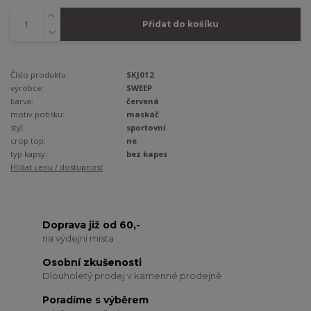
Přidat do košíku
Číslo produktu:
SKJ012
výrobce:
SWEEP
barva:
červená
motiv potisku:
maskáč
styl:
sportovní
crop top:
ne
typ kapsy:
bez kapes
Hlídat cenu / dostupnost
Doprava již od 60,-
na výdejní místa
Osobní zkušenosti
Dlouholetý prodej v kamenné prodejně
Poradíme s výběrem