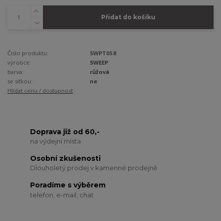
Přidat do košíku
Číslo produktu:
SWPT058
výrobce:
SWEEP
barva:
růžová
se síťkou:
ne
Hlídat cenu / dostupnost
Doprava již od 60,-
na výdejní místa
Osobní zkušenosti
Dlouholetý prodej v kamenné prodejně
Poradíme s výběrem
telefon, e-mail, chat