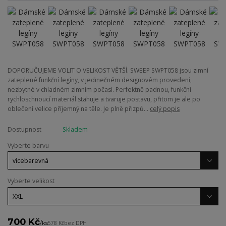
DOPORUČUJEME VOLIT O VELIKOST VĚTŠÍ. SWEEP SWPT058 jsou zimní
zateplené funkční legíny, v jedinečném designovém provedení,
nezbytné v chladném zimním počasí. Perfektně padnou, funkční
rychloschnoucí materiál stahuje a tvaruje postavu, přitom je ale po
oblečení velice příjemný na těle. Je plně přizpů...
celý popis
Dostupnost
Skladem
Vyberte barvu
Vyberte velikost
700 Kč
/
ks
578 Kč
bez DPH