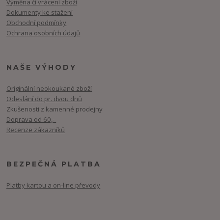
Výměna či vrácení zboží
Dokumenty ke stažení
Obchodní podmínky
Ochrana osobních údajů
NAŠE VÝHODY
Originální neokoukané zboží
Odeslání do pr. dvou dnů
Zkušenosti z kamenné prodejny
Doprava od 60,-
Recenze zákazníků
BEZPEČNÁ PLATBA
Platby kartou a on-line převody