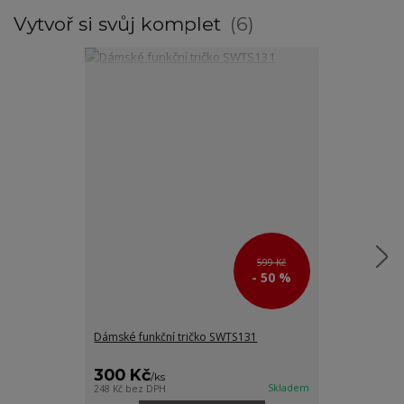
Vytvoř si svůj komplet
6
599 Kč
- 50 %
Dámské funkční tričko SWTS131
Funkční maská
SWJ025
300 Kč
800 Kč
/
ks
/
ks
Skladem
248 Kč
bez DPH
661 Kč
bez DPH