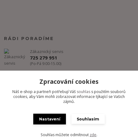
RÁDI PORADÍME
Zákaznický servis
725 279 951
(Po-Pá 9:00-15.00)
info@freestyle-dance.cz
Zpracování cookies
Náš e-shop a partneři potřebují Váš
souhlas
s použitím souborů
cookies, aby Vám mohli zobrazovat informace týkající se Vašich
zájmů.
Nastavení
Souhlasím
Copyright @ FREESTYLE-DANCE.CZ 2012-2024 - Všechny práva
vyhrazena
Souhlas můžete odmítnout
zde
.
Vytvořeno na
Eshop-rychle.cz