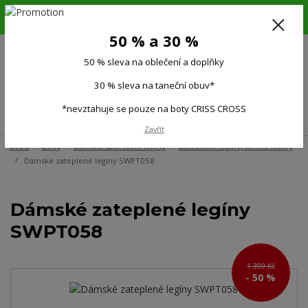
6.-16.8.26. DOVOLENÁ !!! 50 % SLEVA na všechno oblečení a doplňky !!!
30 % SLEVA na taneční obuv*!!!
50 % a 30 %
725 279 951
(Po-Pá 9:00-15.00)
50 % sleva na oblečení a doplňky
0
0 Kč
30 % sleva na taneční obuv*
*nevztahuje se pouze na boty CRISS CROSS
Menu
Zavřít
Úvod
Ženy
Dámské sportovní legíny
Zateplené legíny, termo legíny
Dámské zateplené legíny SWPT058
Dámské zateplené legíny
SWPT058
1 399 Kč
- 50 %