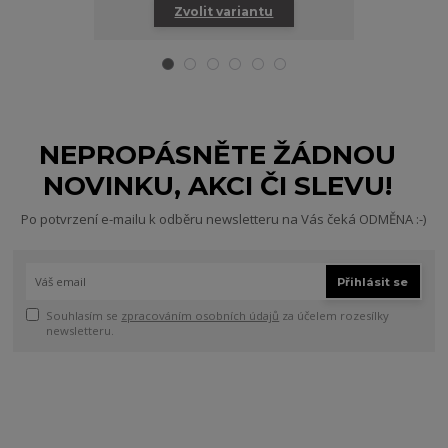
Zvolit variantu
Zv
NEPROPÁSNĚTE ŽÁDNOU
NOVINKU, AKCI ČI SLEVU!
Po potvrzení e-mailu k odběru newsletteru na Vás čeká ODMĚNA :-)
Přihlásit se
Souhlasím se
zpracováním osobních údajů
za účelem rozesílky
newsletteru.