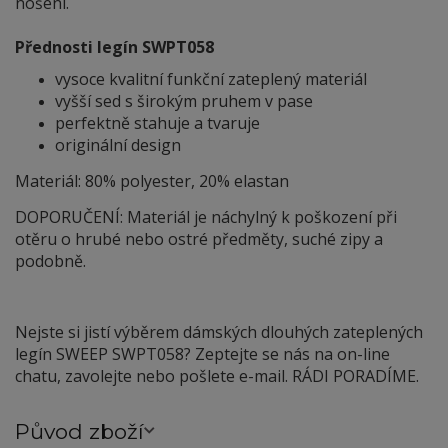
nošení.
Přednosti legín SWPT058
vysoce kvalitní funkční zateplený materiál
vyšší sed s širokým pruhem v pase
perfektně stahuje a tvaruje
originální design
Materiál: 80% polyester, 20% elastan
DOPORUČENÍ: Materiál je náchylný
k
poškození při
otěru o hrubé nebo ostré předměty, suché zipy a
podobně.
Nejste si jistí výběrem dámských dlouhých zateplených
legín SWEEP SWPT058? Zeptejte se nás na on-line
chatu, zavolejte nebo pošlete e-mail. RÁDI PORADÍME.
Původ zboží