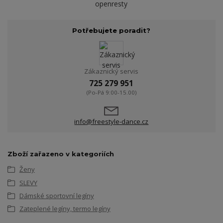
openresty
Potřebujete poradit?
Zákaznický servis
725 279 951
(Po-Pá 9:00-15.00)
info@freestyle-dance.cz
Zboží zařazeno v kategoriích
Ženy
SLEVY
Dámské sportovní legíny
Zateplené legíny, termo legíny