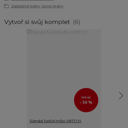
Zateplené legíny, termo legíny
Vytvoř si svůj komplet
6
599 Kč
- 50 %
Dámské funkční tričko SWTS131
Funkční maská
SWJ025