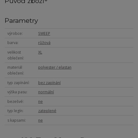
Původ zboží
Parametry
výrobce
SWEEP
barva
růžová
velikost
XL
oblečení
materiál
polyester / elastan
oblečení
typ zapínání
bez zapínání
výška pasu
normální
bezešvé
ne
typ legín
zateplené
s kapsami
ne