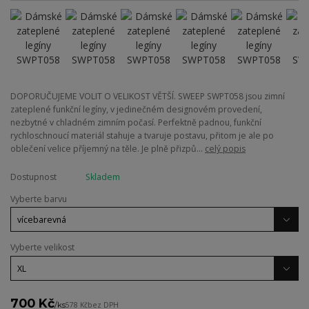
DOPORUČUJEME VOLIT O VELIKOST VĚTŠÍ. SWEEP SWPT058 jsou zimní
zateplené funkční legíny, v jedinečném designovém provedení,
nezbytné v chladném zimním počasí. Perfektně padnou, funkční
rychloschnoucí materiál stahuje a tvaruje postavu, přitom je ale po
oblečení velice příjemný na těle. Je plně přizpů...
celý popis
Dostupnost
Skladem
Vyberte barvu
Vyberte velikost
700 Kč
/
ks
578 Kč
bez DPH