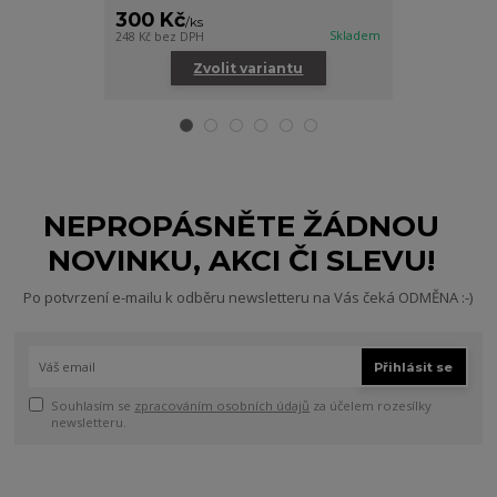
300 Kč
800 Kč
/
ks
/
ks
Skladem
248 Kč
bez DPH
661 Kč
bez DPH
Zvolit variantu
Zv
NEPROPÁSNĚTE ŽÁDNOU
NOVINKU, AKCI ČI SLEVU!
Po potvrzení e-mailu k odběru newsletteru na Vás čeká ODMĚNA :-)
Přihlásit se
Souhlasím se
zpracováním osobních údajů
za účelem rozesílky
newsletteru.