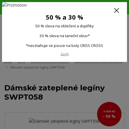
6.-16.8.26. DOVOLENÁ !!! 50 % SLEVA na všechno oblečení a doplňky !!!
30 % SLEVA na taneční obuv*!!!
50 % a 30 %
725 279 951
(Po-Pá 9:00-15.00)
50 % sleva na oblečení a doplňky
0
0 Kč
30 % sleva na taneční obuv*
*nevztahuje se pouze na boty CRISS CROSS
Menu
Zavřít
Úvod
Ženy
Dámské sportovní legíny
Zateplené legíny, termo legíny
Dámské zateplené legíny SWPT058
Dámské zateplené legíny
SWPT058
1 399 Kč
- 50 %