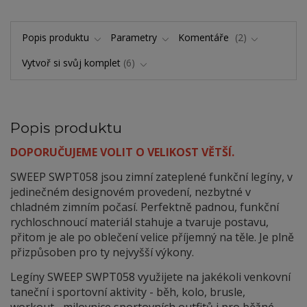
Popis produktu
Parametry
Komentáře
2
Vytvoř si svůj komplet
6
Popis produktu
DOPORUČUJEME VOLIT O VELIKOST VĚTŠÍ.
SWEEP SWPT058 jsou zimní zateplené funkční legíny, v
jedinečném designovém provedení, nezbytné v
chladném zimním počasí. Perfektně padnou, funkční
rychloschnoucí materiál stahuje a tvaruje postavu,
přitom je ale po oblečení velice příjemný na těle. Je plně
přizpůsoben pro ty nejvyšší výkony.
Legíny SWEEP SWPT058 využijete na jakékoli venkovní
taneční i sportovní aktivity - běh, kolo, brusle,
workout... milovnice sportovních outfitů i pro běžné