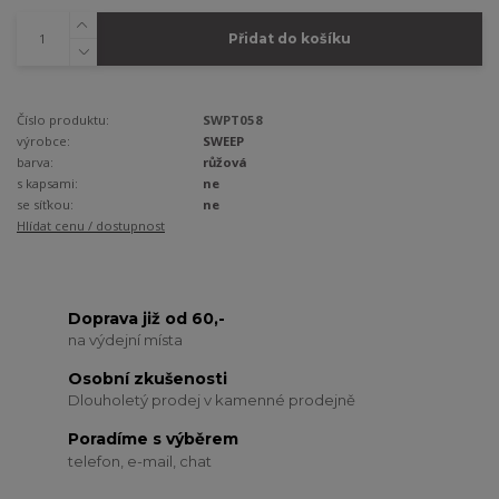
Přidat do košíku
Číslo produktu:
SWPT058
výrobce:
SWEEP
barva:
růžová
s kapsami:
ne
se síťkou:
ne
Hlídat cenu / dostupnost
Doprava již od 60,-
na výdejní místa
Osobní zkušenosti
Dlouholetý prodej v kamenné prodejně
Poradíme s výběrem
telefon, e-mail, chat