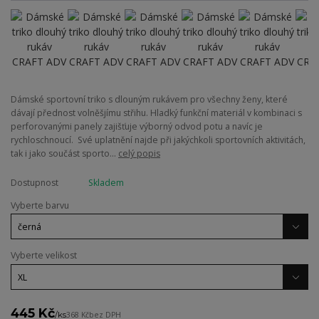
Dámské sportovní triko s dlouným rukávem pro všechny ženy, které
dávají přednost volněšjímu střihu. Hladký funkční materiál v kombinaci s
perforovanými panely zajišťuje výborný odvod potu a navíc je
rychloschnoucí. Své uplatnění najde při jakýchkoli sportovních aktivitách,
tak i jako součást sporto...
celý popis
Dostupnost
Skladem
Vyberte barvu
Vyberte velikost
445 Kč
/
ks
368 Kč
bez DPH