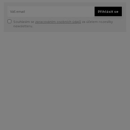
Přihlásit se
Souhlasím se
zpracováním osobních údajů
za účelem rozesílky
newsletteru.