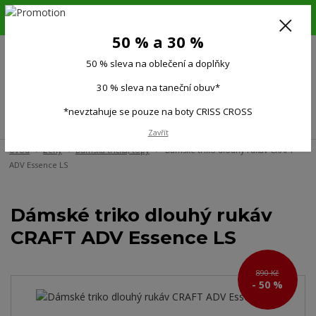
6.-16.8.26. DOVOLENÁ !!! 50 % SLEVA na všechno oblečení a doplňky !!!
30 % SLEVA na taneční obuv*!!!
50 % a 30 %
725 279 951
(Po-Pá 9:00-15.00)
50 % sleva na oblečení a doplňky
0
0 Kč
30 % sleva na taneční obuv*
*nevztahuje se pouze na boty CRISS CROSS
Menu
Zavřít
Úvod
Ženy
Dámská trička, topy
Dámské triko dlouhý rukáv CRAFT
ADV Essence LS
Dámské triko dlouhý rukáv
CRAFT ADV Essence LS
890 Kč
- 50 %