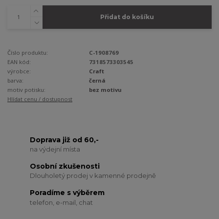
Přidat do košíku
Číslo produktu:
C-1908769
EAN kód:
7318573303545
výrobce:
Craft
barva:
černá
motiv potisku:
bez motivu
Hlídat cenu / dostupnost
Doprava již od 60,-
na výdejní místa
Osobní zkušenosti
Dlouholetý prodej v kamenné prodejně
Poradíme s výběrem
telefon, e-mail, chat