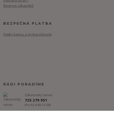
Doprava od 60,-
Recenze zákazníků
BEZPEČNÁ PLATBA
Platby kartou a on-line převody
RÁDI PORADÍME
Zákaznický servis
725 279 951
(Po-Pá 9:00-15.00)