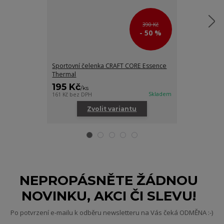
390 Kč
- 50 %
Sportovní čelenka CRAFT CORE Essence
Sportovní čep
Thermal
Thermal
195 Kč
275 Kč
/
ks
/
ks
Skladem
161 Kč
bez DPH
227 Kč
bez DPH
Zvolit variantu
Zv
NEPROPÁSNĚTE ŽÁDNOU
NOVINKU, AKCI ČI SLEVU!
Po potvrzení e-mailu k odběru newsletteru na Vás čeká ODMĚNA :-)