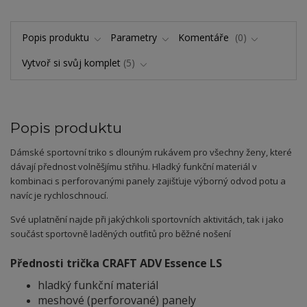
Popis produktu
Parametry
Komentáře
0
Vytvoř si svůj komplet
5
Popis produktu
Dámské sportovní triko s dlouným rukávem pro všechny ženy, které
dávají přednost volněšjímu střihu. Hladký funkční materiál v
kombinaci s perforovanými panely zajišťuje výborný odvod potu a
navíc je rychloschnoucí.
Své uplatnění najde při jakýchkoli sportovních aktivitách, tak i jako
součást sportovně laděných outfitů pro běžné nošení
Přednosti trička CRAFT ADV Essence LS
hladký funkční materiál
meshové (perforované) panely