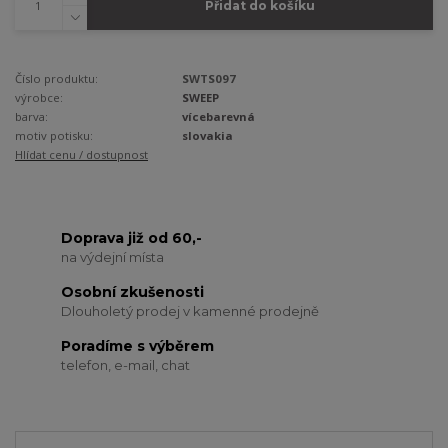
Přidat do košíku
Číslo produktu:
SWTS097
výrobce:
SWEEP
barva:
vícebarevná
motiv potisku:
slovakia
Hlídat cenu / dostupnost
Doprava již od 60,-
na výdejní místa
Osobní zkušenosti
Dlouholetý prodej v kamenné prodejně
Poradíme s výběrem
telefon, e-mail, chat