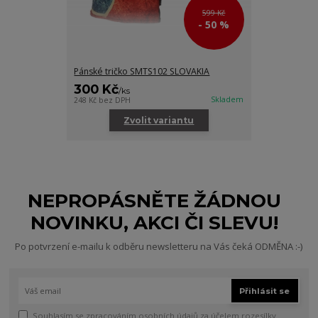
599 Kč
- 50 %
Pánské tričko SMTS102 SLOVAKIA
300 Kč
/
ks
Skladem
248 Kč
bez DPH
Zvolit variantu
NEPROPÁSNĚTE ŽÁDNOU
NOVINKU, AKCI ČI SLEVU!
Po potvrzení e-mailu k odběru newsletteru na Vás čeká ODMĚNA :-)
Přihlásit se
Souhlasím se
zpracováním osobních údajů
za účelem rozesílky