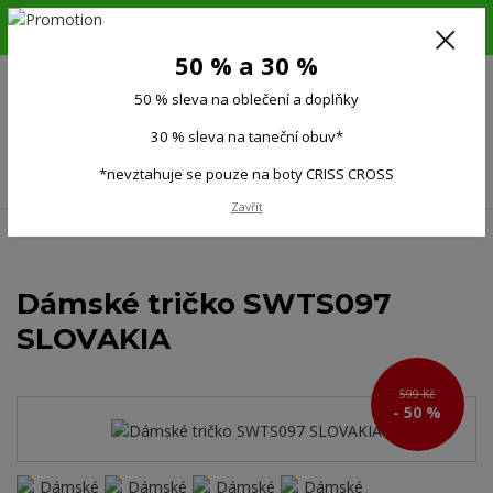
6.-16.8.26. DOVOLENÁ !!! 50 % SLEVA na všechno oblečení a doplňky !!!
30 % SLEVA na taneční obuv*!!!
50 % a 30 %
725 279 951
(Po-Pá 9:00-15.00)
50 % sleva na oblečení a doplňky
0
0 Kč
30 % sleva na taneční obuv*
Menu
*nevztahuje se pouze na boty CRISS CROSS
Zavřít
Úvod
Ženy
Dámská trička, topy
Dámské tričko SWTS097 SLOVAKIA
Dámské tričko SWTS097
SLOVAKIA
599 Kč
- 50 %