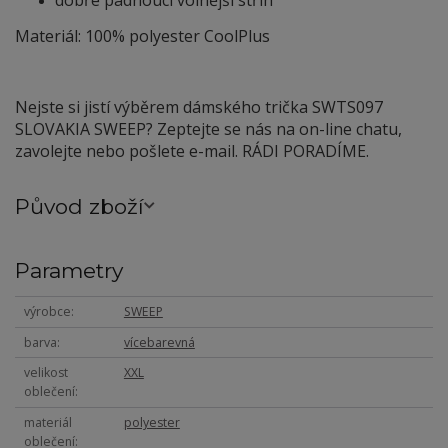
dobře padnoucí volnější střih
Materiál: 100% polyester CoolPlus
Nejste si jistí výběrem dámského trička SWTS097
SLOVAKIA SWEEP? Zeptejte se nás na on-line chatu,
zavolejte nebo pošlete e-mail. RÁDI PORADÍME.
Původ zboží
Parametry
výrobce
SWEEP
barva
vícebarevná
velikost
XXL
oblečení
materiál
polyester
oblečení