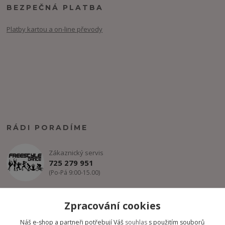
BEZPEČNÁ PLATBA
Platby kartou a on-line převody
RÁDI PORADÍME
Zákaznický servis
725 279 951
(Po-Pá 9:00-15.00)
info@freestyle-dance.cz
Zpracování cookies
Náš e-shop a partneři potřebují Váš
souhlas
s použitím souborů