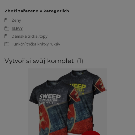
Zboží zařazeno v kategoriích
Ženy
SLEVY
Dámská trička, topy
Funkční trička krátký rukáv
Vytvoř si svůj komplet
1