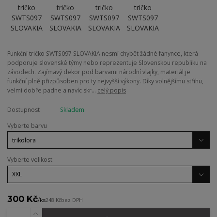
Funkční tričko SWTS097 SLOVAKIA nesmí chybět žádné fanynce, která
podporuje slovenské týmy nebo reprezentuje Slovenskou republiku na
závodech. Zajímavý dekor pod barvami národní vlajky, materiál je
funkční plně přizpůsoben pro ty nejvyšší výkony. Díky volnějšímu střihu,
velmi dobře padne a navíc skr...
celý popis
Dostupnost
Skladem
Vyberte barvu
Vyberte velikost
300 Kč
/
ks
248 Kč
bez DPH