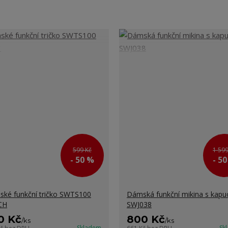
599 Kč
1 599
- 50 %
- 5
ké funkční tričko SWTS100
Dámská funkční mikina s kapu
CH
SWJ038
0 Kč
800 Kč
/
ks
/
ks
Skladem
Sk