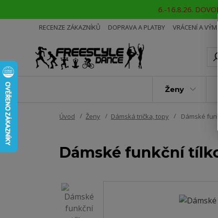
6.-16.8.26. DOVOL
RECENZE ZÁKAZNÍKŮ
DOPRAVA A PLATBY
VRÁCENÍ A VÝ
Ženy
Úvod
Ženy
Dámská trička, topy
Dámské funk
Dámské funkční tíl