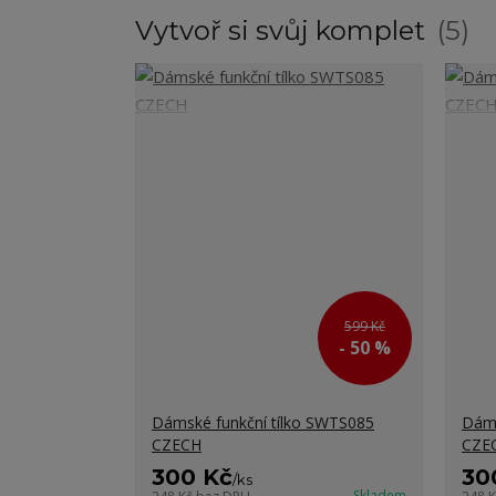
Vytvoř si svůj komplet
5
599 Kč
- 50 %
Dámské funkční tílko SWTS085
Dáms
CZECH
CZE
300 Kč
30
/
ks
Skladem