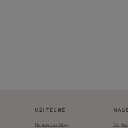
UŽITEČNÉ
NAŠ
Doprava a platby
Originá