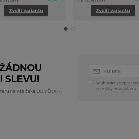
Kč
bez DPH
661 Kč
bez DPH
Zvolit variantu
Zvolit variantu
 ŽÁDNOU
I SLEVU!
Souhlasím se
zpracová
rozesílky newsletteru.
tteru na Vás čeká ODMĚNA :-)