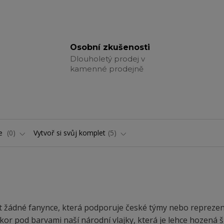
Osobní zkušenosti
Dlouholetý prodej v
kamenné prodejně
ře
0
Vytvoř si svůj komplet
5
 žádné fanynce, která podporuje české týmy nebo reprezen
or pod barvami naší národní vlajky, která je lehce hozená 