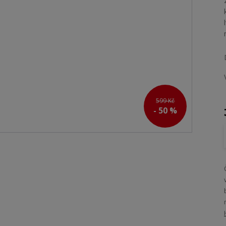
599 Kč
- 50 %