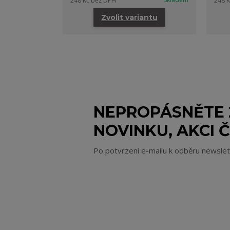
248 Kč
bez DPH
248 
Zvolit variantu
NEPROPÁSNĚTE
NOVINKU, AKCI Č
Po potvrzení e-mailu k odběru newsle