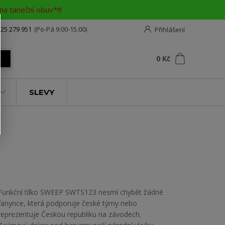
a taneční obuv*!!!
25 279 951
(Po-Pá 9:00-15.00)
Přihlášení
0
ks
za
0 Kč
t
SLEVY
Funkční tílko SWEEP SWTS123 nesmí chybět žádné
fanynce, která podporuje české týmy nebo
reprezentuje Českou republiku na závodech.