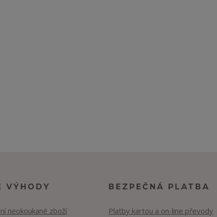
E VÝHODY
BEZPEČNÁ PLATBA
lní neokoukané zboží
Platby kartou a on-line převody