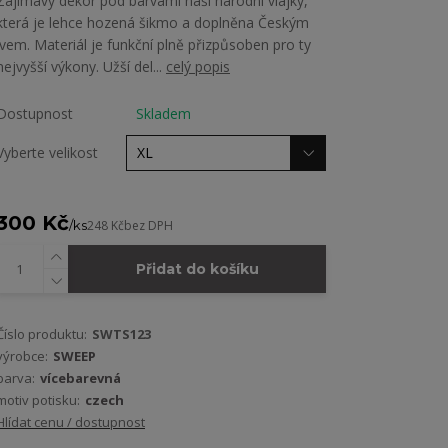
Zajímavý dekor pod barvami naší národní vlajky,
která je lehce hozená šikmo a doplněna Českým
lvem. Materiál je funkční plně přizpůsoben pro ty
nejvyšší výkony. Užší del...
celý popis
Dostupnost
Skladem
Vyberte velikost
300 Kč
/
ks
248 Kč
bez DPH
Přidat do košíku
Číslo produktu:
SWTS123
výrobce:
SWEEP
barva:
vícebarevná
motiv potisku:
czech
Hlídat cenu / dostupnost