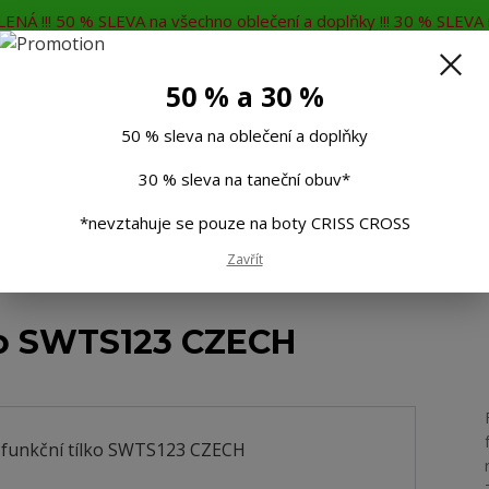
ENÁ !!! 50 % SLEVA na všechno oblečení a doplňky !!! 30 % SLEVA n
MĚNA
KONTAKTY
Rádi Vám poradíme
7
50 % a 30 %
Hleda
50 % sleva na oblečení a doplňky
30 % sleva na taneční obuv*
Muži
Děti
Taneční boty
Doplňky
*nevztahuje se pouze na boty CRISS CROSS
Zavřít
ční tílko SWTS123 CZECH
ko SWTS123 CZECH