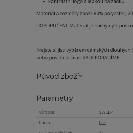
kontrastní logo s lebkou na zadku
Materiál a rozměry zboží: 80% polyester, 2
DOPORUČENÍ: Materiál je náchylný
k
poškoz
Nejste si jistí výběrem dámských dlouhých 
nebo pošlete e-mail. RÁDI PORADÍME.
Původ zboží
Parametry
výrobce
SWEEP
barva
bílá
velikost oblečení
XL