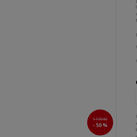
1 199 Kč
- 50 %