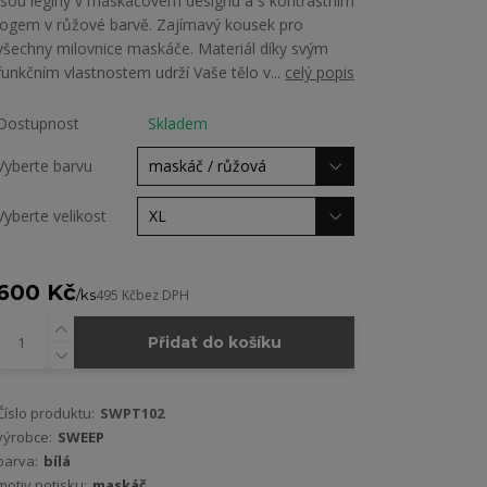
jsou legíny v maskáčovém designu a s kontrastním
logem v růžové barvě. Zajímavý kousek pro
všechny milovnice maskáče. Materiál díky svým
funkčním vlastnostem udrží Vaše tělo v...
celý popis
Dostupnost
Skladem
Vyberte barvu
Vyberte velikost
600 Kč
/
ks
495 Kč
bez DPH
Přidat do košíku
Číslo produktu:
SWPT102
výrobce:
SWEEP
barva:
bílá
motiv potisku:
maskáč