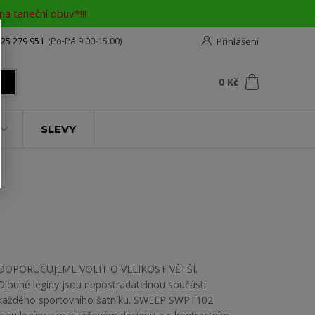
a taneční obuv*!!!
25 279 951
(Po-Pá 9:00-15.00)
Přihlášení
0
ks
za
0 Kč
t
SLEVY
DOPORUČUJEME VOLIT O VELIKOST VĚTŠÍ.
Dlouhé legíny jsou nepostradatelnou součástí
každého sportovního šatníku. SWEEP SWPT102