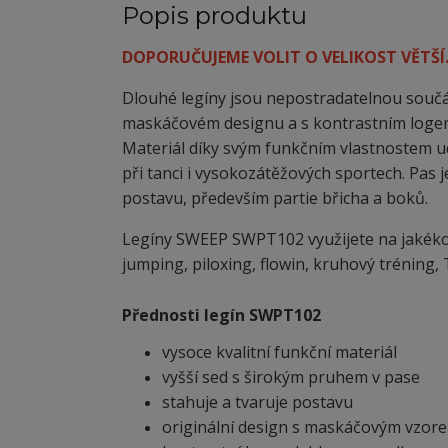
Popis produktu
DOPORUČUJEME VOLIT O VELIKOST VĚTŠÍ
Dlouhé legíny jsou nepostradatelnou souč
maskáčovém designu a s kontrastním logem
Materiál díky svým funkčním vlastnostem ud
při tanci i vysokozátěžových sportech. Pas 
postavu, především partie břicha a boků.
Legíny SWEEP SWPT102 využijete na jakékoli t
jumping, piloxing, flowin, kruhový tréning, T
Přednosti legín SWPT102
vysoce kvalitní funkční materiál
vyšší sed s širokým pruhem v pase
stahuje a tvaruje postavu
originální design s maskáčovým vzor