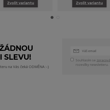
Zvolit variantu
Zvolit variantu
 ŽÁDNOU
I SLEVU!
Souhlasím se
zpracová
rozesílky newsletteru.
tteru na Vás čeká ODMĚNA :-)