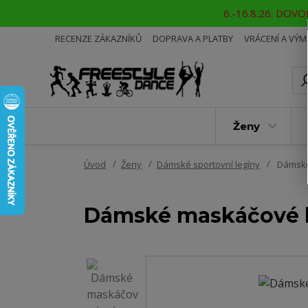
6.-16.8.26. DOVOL
RECENZE ZÁKAZNÍKŮ
DOPRAVA A PLATBY
VRÁCENÍ A VÝ
Ženy
Úvod
Ženy
Dámské sportovní legíny
Dámské
Dámské maskáčové 