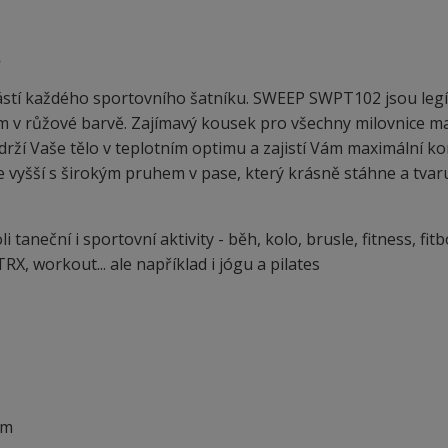
.
ástí každého sportovního šatníku. SWEEP SWPT102 jsou legí
 v růžové barvě. Zajímavý kousek pro všechny milovnice m
rží Vaše tělo v teplotním optimu a zajistí Vám maximální k
je vyšší s širokým pruhem v pase, který krásně stáhne a tvar
aneční i sportovní aktivity - běh, kolo, brusle, fitness, fitb
RX, workout... ale například i jógu a pilates
em