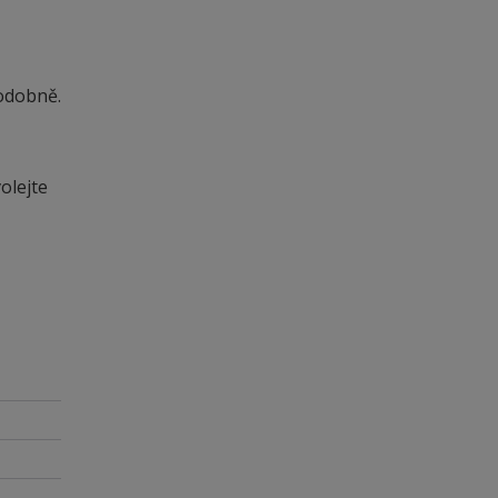
odobně.
olejte