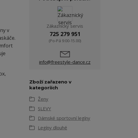
Zákaznický servis
ny v
725 279 951
askáče.
(Po-Pá 9:00-15.00)
omfort
uje
info@freestyle-dance.cz
ox,
Zboží zařazeno v
kategoriích
Ženy
SLEVY
Dámské sportovní legíny
Legíny dlouhé