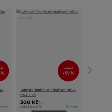
Kč
599 Kč
0 %
- 50 %
ko
Dámské funkční maskáčové tričko
Dámské funkč
SWTS126
300 Kč
300 Kč
/
ks
/
k
ladem
Skladem
248 Kč
bez DPH
248 Kč
bez DP