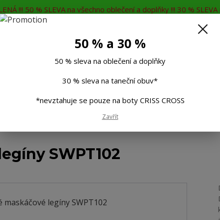
ENÁ !!! 50 % SLEVA na všechno oblečení a doplňky !!! 30 % SLEVA n
MĚNA
KONTAKTY
Rádi Vám poradíme
7
50 % a 30 %
Hleda
50 % sleva na oblečení a doplňky
30 % sleva na taneční obuv*
Muži
Děti
Taneční boty
Doplňky
*nevztahuje se pouze na boty CRISS CROSS
Zavřít
 maskáčové legíny SWPT102
legíny SWPT102