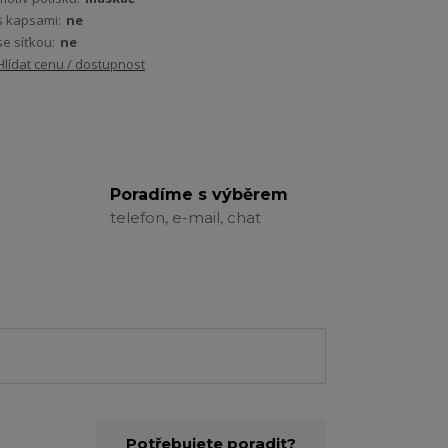
s kapsami:
ne
se síťkou:
ne
Hlídat cenu / dostupnost
Poradíme s výběrem
telefon, e-mail, chat
Potřebujete poradit?