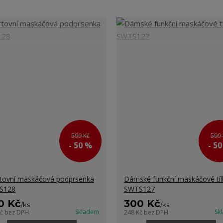
599 Kč
599 
- 50 %
- 5
tovní maskáčová podprsenka
Dámské funkční maskáčové tíl
S128
SWTS127
0 Kč
300 Kč
/
ks
/
ks
Skladem
Sk
Kč
bez DPH
248 Kč
bez DPH