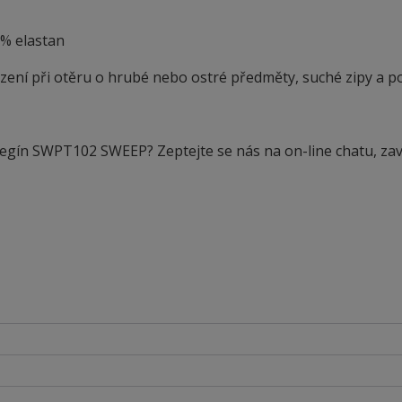
0% elastan
ení při otěru o hrubé nebo ostré předměty, suché zipy a p
legín SWPT102 SWEEP? Zeptejte se nás na on-line chatu, zav