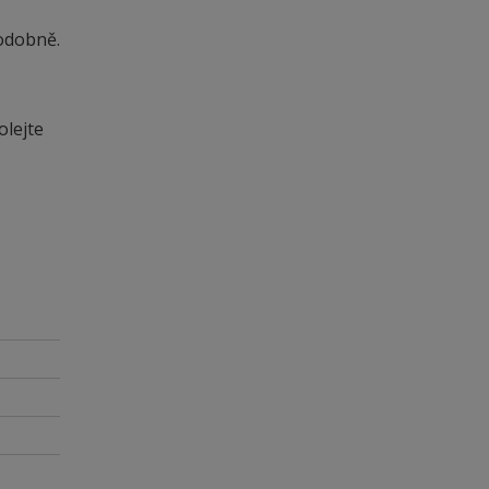
odobně.
olejte