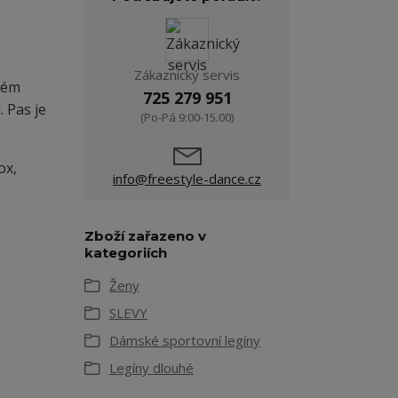
Zákaznický servis
ném
725 279 951
 Pas je
(Po-Pá 9:00-15.00)
ox,
info@freestyle-dance.cz
Zboží zařazeno v
kategoriích
Ženy
SLEVY
Dámské sportovní legíny
Legíny dlouhé