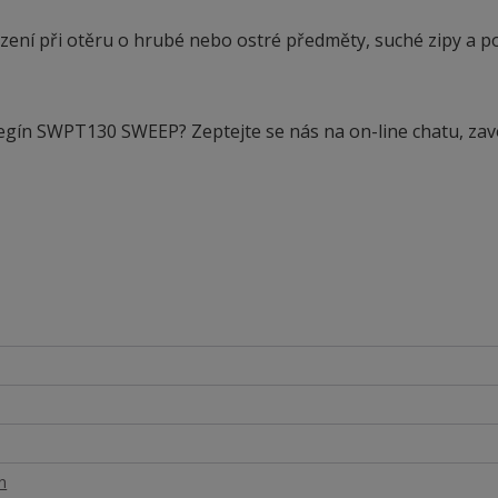
ení při otěru o hrubé nebo ostré předměty, suché zipy a p
legín SWPT130 SWEEP? Zeptejte se nás na on-line chatu, zav
n