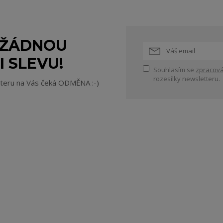
 ŽÁDNOU
I SLEVU!
Souhlasím se
zpracová
rozesílky newsletteru.
tteru na Vás čeká ODMĚNA :-)