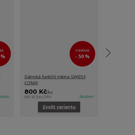
Kč
1 599 Kč
0 %
- 50 %
X
Dámská funkční mikina SWJ053
Dámské zate
COMIX
COMIX
800 Kč
700 Kč
/
ks
/
k
ladem
Skladem
661 Kč
bez DPH
578 Kč
bez DP
Zvolit variantu
Zvo