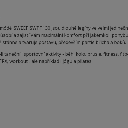
.
í módě. SWEEP SWPT130 jsou dlouhé legíny ve velmi jedineč
způsobí a zajistí Vám maximální komfort při jakémkoli pohybu.
ě stáhne a tvaruje postavu, především partie břicha a boků.
aneční i sportovní aktivity - běh, kolo, brusle, fitness, fitb
RX, workout... ale například i jógu a pilates