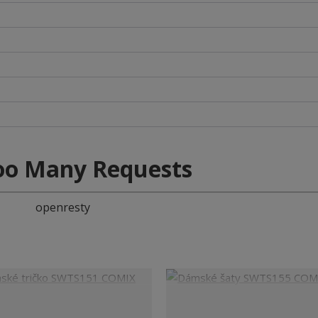
oo Many Requests
openresty