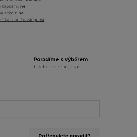
s kapsami:
ne
se síťkou:
ne
Hlídat cenu / dostupnost
Poradíme s výběrem
telefon, e-mail, chat
Potřebujete poradit?