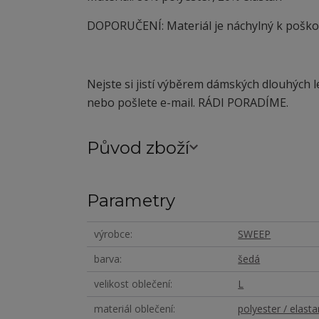
DOPORUČENÍ: Materiál je náchylný
k
poškoz
Nejste si jistí výběrem dámských dlouhých 
nebo pošlete e-mail. RÁDI PORADÍME.
Původ zboží
Parametry
výrobce
SWEEP
barva
šedá
velikost oblečení
L
materiál oblečení
polyester / elasta