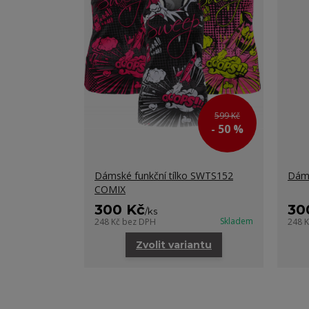
599 Kč
- 50 %
Dámské funkční tílko SWTS152
Dáms
COMIX
300 Kč
30
/
ks
Skladem
248 Kč
bez DPH
248 
Zvolit variantu