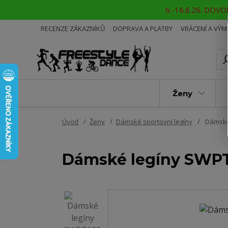
6.-16.8.26. DOVOL
RECENZE ZÁKAZNÍKŮ
DOPRAVA A PLATBY
VRÁCENÍ A VÝ
Ženy
Úvod
Ženy
Dámské sportovní legíny
Dámské
Dámské legíny SWP