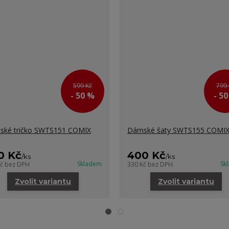
599 Kč
799 
- 50 %
- 5
ké tričko SWTS151 COMIX
Dámské šaty SWTS155 COMI
0 Kč
400 Kč
/
ks
/
ks
Skladem
Sk
Kč
bez DPH
330 Kč
bez DPH
Zvolit variantu
Zvolit variantu