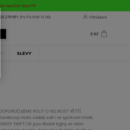
a taneční obuv*!!!
25 279 951
(Po-Pá 9:00-15.00)
Přihlášení
0
ks
za
0 Kč
t
SLEVY
DOPORUČUJEME VOLIT O VELIKOST VĚTŠÍ.
Komiksový motiv ovládá svět i ve sportovní módě.
SWEEP SWPT130 jsou dlouhé legíny ve velmi