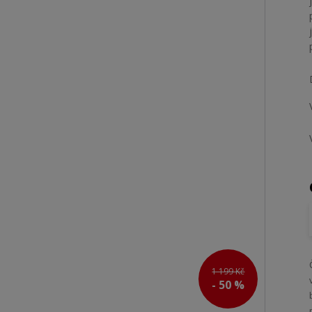
1 199 Kč
- 50 %