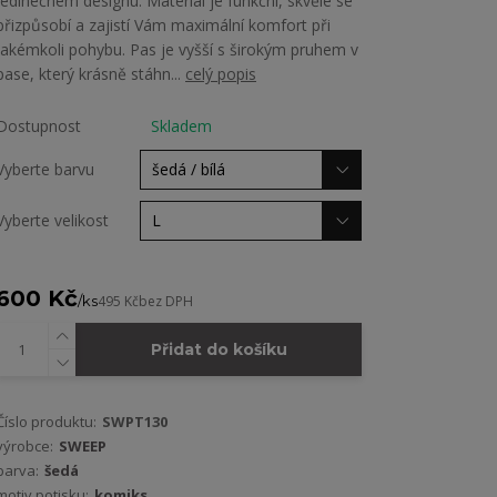
jedinečném designu. Materiál je funkční, skvěle se
přizpůsobí a zajistí Vám maximální komfort při
jakémkoli pohybu. Pas je vyšší s širokým pruhem v
pase, který krásně stáhn...
celý popis
Dostupnost
Skladem
Vyberte barvu
Vyberte velikost
600 Kč
/
ks
495 Kč
bez DPH
Přidat do košíku
Číslo produktu:
SWPT130
výrobce:
SWEEP
barva:
šedá
motiv potisku:
komiks