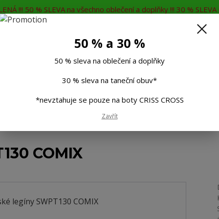
ENÁ !!! 50 % SLEVA na všechno oblečení a doplňky !!! 30 % SLEVA n
MĚNA
KONTAKTY
Rádi Vám poradíme
7
50 % a 30 %
Hleda
50 % sleva na oblečení a doplňky
30 % sleva na taneční obuv*
Muži
Děti
Taneční boty
Doplňky
*nevztahuje se pouze na boty CRISS CROSS
Zavřít
 legíny SWPT130 COMIX
T130 COMIX