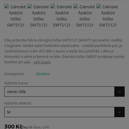
Díky jednoduchému designu trička SWTS121 GRAFITY jej snadno sladíte
s legínami. Vyniká svými funkčními vlastnostmi - odvádí perfektně pot, je
rychloschnoucí a tím drží tělo v suchu a teple bez přehřátí. Látka je
lehounká a velmi příjemná na těle. Dámská trička SWEEP poskytují vysoký
komfort při jaký...
celý popis
Dostupnost
Skladem
Vyberte barvu
Vyberte velikost
300 Kč
/
ks
248 Kč
bez DPH