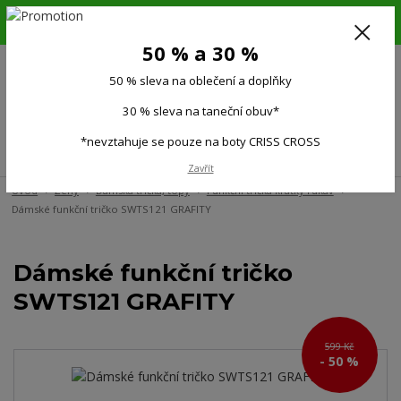
6.-16.8.26. DOVOLENÁ !!! 50 % SLEVA na všechno oblečení a doplňky !!!
30 % SLEVA na taneční obuv*!!!
50 % a 30 %
725 279 951
(Po-Pá 9:00-15.00)
50 % sleva na oblečení a doplňky
0
0 Kč
30 % sleva na taneční obuv*
*nevztahuje se pouze na boty CRISS CROSS
Menu
Zavřít
Úvod
Ženy
Dámská trička, topy
Funkční trička krátký rukáv
Dámské funkční tričko SWTS121 GRAFITY
Dámské funkční tričko
SWTS121 GRAFITY
599 Kč
- 50 %