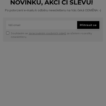
NOVINKU, AKCI ČI SLEVU!
Po potvrzení e-mailu k odběru newsletteru na Vás čeká ODMĚNA :-)
Přihlásit se
Souhlasím se
zpracováním osobních údajů
za účelem rozesílky
newsletteru.