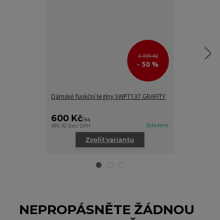
1 199 Kč
- 50 %
Dámské funkční legíny SWPT137 GRAFITY
Dámská mikina
600 Kč
/
ks
Skladem
495 Kč
bez DPH
/
ks
Zvolit variantu
Zv
NEPROPÁSNĚTE ŽÁDNOU