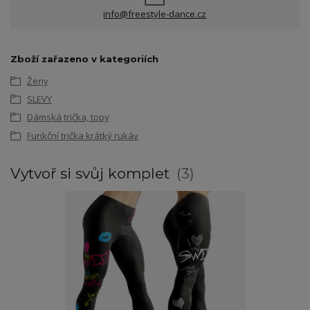
info@freestyle-dance.cz
Zboží zařazeno v kategoriích
Ženy
SLEVY
Dámská trička, topy
Funkční trička krátký rukáv
Vytvoř si svůj komplet
3