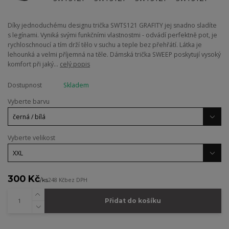
Díky jednoduchému designu trička SWTS121 GRAFITY jej snadno sladíte
s legínami. Vyniká svými funkčními vlastnostmi - odvádí perfektně pot, je
rychloschnoucí a tím drží tělo v suchu a teple bez přehřátí. Látka je
lehounká a velmi příjemná na těle. Dámská trička SWEEP poskytují vysoký
komfort při jaký...
celý popis
Dostupnost
Skladem
Vyberte barvu
Vyberte velikost
300 Kč
/
ks
248 Kč
bez DPH
Přidat do košíku