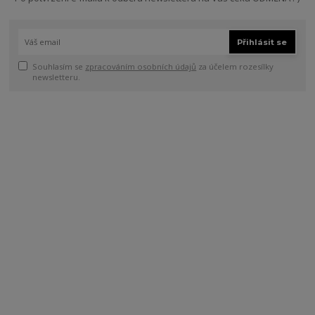
Přihlásit se
Souhlasím se
zpracováním osobních údajů
za účelem rozesílky
newsletteru.