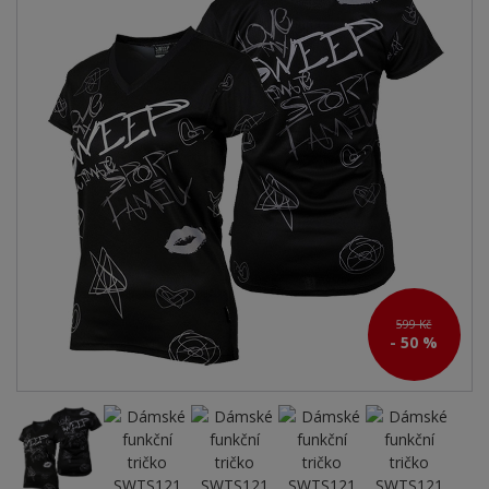
599 Kč
- 50 %