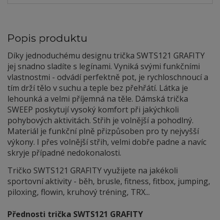
Popis produktu
Díky jednoduchému designu trička SWTS121 GRAFITY
jej snadno sladíte s legínami. Vyniká svými funkčními
vlastnostmi - odvádí perfektně pot, je rychloschnoucí a
tím drží tělo v suchu a teple bez přehřátí. Látka je
lehounká a velmi příjemná na těle. Dámská trička
SWEEP poskytují vysoký komfort při jakýchkoli
pohybových aktivitách. Střih je volnější a pohodlný.
Materiál je funkční plně přizpůsoben pro ty nejvyšší
výkony. I přes volnější střih, velmi dobře padne a navíc
skryje případné nedokonalosti.
Tričko SWTS121 GRAFITY využijete na jakékoli
sportovní aktivity - běh, brusle, fitness, fitbox, jumping,
piloxing, flowin, kruhový tréning, TRX...
Přednosti trička SWTS121 GRAFITY