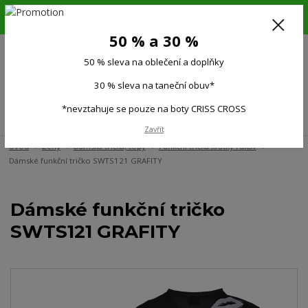
6.-16.8.26. DOVOLENÁ !!! 50 % SLEVA na všechno oblečení a doplňky !!!
30 % SLEVA na taneční obuv*!!!
50 % a 30 %
725 279 951
(Po-Pá 9:00-15.00)
50 % sleva na oblečení a doplňky
0
0 Kč
30 % sleva na taneční obuv*
*nevztahuje se pouze na boty CRISS CROSS
Menu
Zavřít
Úvod
Ženy
Dámská trička, topy
Funkční trička krátký rukáv
Dámské funkční tričko SWTS121 GRAFITY
Dámské funkční tričko
SWTS121 GRAFITY