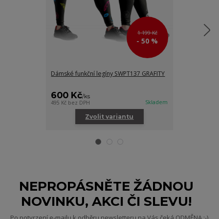
1 199 Kč
- 50 %
Dámské funkční legíny SWPT137 GRAFITY
Dámská mikina
600 Kč
/
ks
Skladem
495 Kč
bez DPH
/
ks
Zvolit variantu
Zv
NEPROPÁSNĚTE ŽÁDNOU
NOVINKU, AKCI ČI SLEVU!
Po potvrzení e-mailu k odběru newsletteru na Vás čeká ODMĚNA :-)