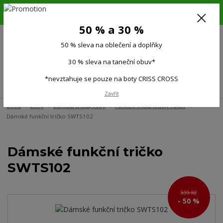
6.-16.8.26. DOVOLENÁ !!! 50 % SLEVA na všechno oblečení a doplňky !!!
30 % SLEVA na taneční obuv*!!!
50 % a 30 %
725 279 951
(Po-Pá 9:00-15.00)
50 % sleva na oblečení a doplňky
0
0 Kč
30 % sleva na taneční obuv*
*nevztahuje se pouze na boty CRISS CROSS
Menu
Zavřít
Úvod
Ženy
Dámská trička, topy
Funkční trička krátký rukáv
Dámské funkční tričko SWTS102
Dámské funkční tričko
SWTS102
599 Kč
- 50 %