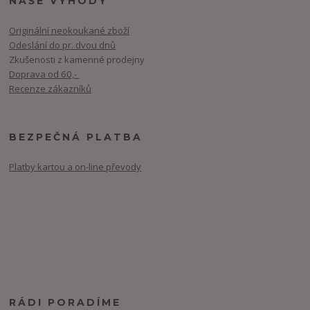
NAŠE VÝHODY
Originální neokoukané zboží
Odeslání do pr. dvou dnů
Zkušenosti z kamenné prodejny
Doprava od 60,-
Recenze zákazníků
BEZPEČNÁ PLATBA
Platby kartou a on-line převody
RÁDI PORADÍME