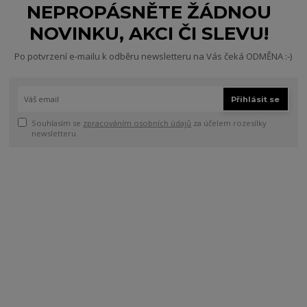
NEPROPÁSNĚTE ŽÁDNOU
NOVINKU, AKCI ČI SLEVU!
Po potvrzení e-mailu k odběru newsletteru na Vás čeká ODMĚNA :-)
Přihlásit se
Souhlasím se
zpracováním osobních údajů
za účelem rozesílky
newsletteru.