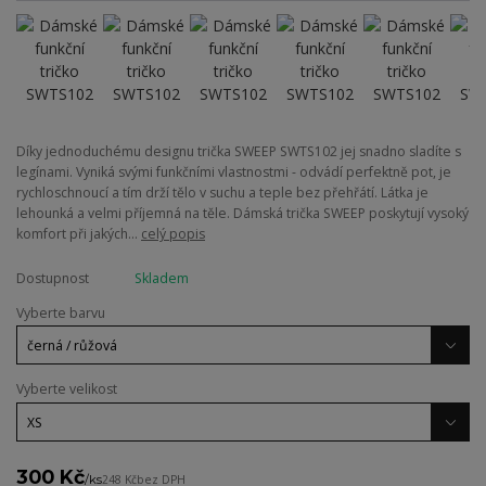
Díky jednoduchému designu trička SWEEP SWTS102 jej snadno sladíte s
legínami. Vyniká svými funkčními vlastnostmi - odvádí perfektně pot, je
rychloschnoucí a tím drží tělo v suchu a teple bez přehřátí. Látka je
lehounká a velmi příjemná na těle. Dámská trička SWEEP poskytují vysoký
komfort při jakých...
celý popis
Dostupnost
Skladem
Vyberte barvu
Vyberte velikost
300 Kč
/
ks
248 Kč
bez DPH