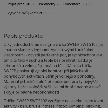
Popis produktu
Parametry
Komentáře
0
Vytvoř si svůj komplet
5
Popis produktu
Díky jednoduchému designu trička SWEEP SWTS102 jej
snadno sladíte s legínami. Vyniká svými funkčními
vlastnostmi - odvádí perfektně pot, je rychloschnoucí a
tím drží tělo v suchu a teple bez přehřátí. Látka je
lehounká a velmi příjemná na těle. Dámská trička
SWEEP poskytují vysoký komfort při jakýchkoli
pohybových aktivitách. Střih je volnější a pohodlný.
Materiál je funkční plně přizpůsoben pro ty nejvyšší
výkony. I přes volnější střih, velmi dobře padne a navíc
skryje případné nedokonalosti.
Tričko SWEEP SWTS102 využijete na jakékoli sportovní
aktivity - běh, brusle, fitness, fitbox, jumping, piloxing,