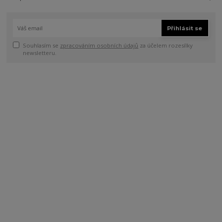
Přihlásit se
Souhlasím se
zpracováním osobních údajů
za účelem rozesílky
newsletteru.