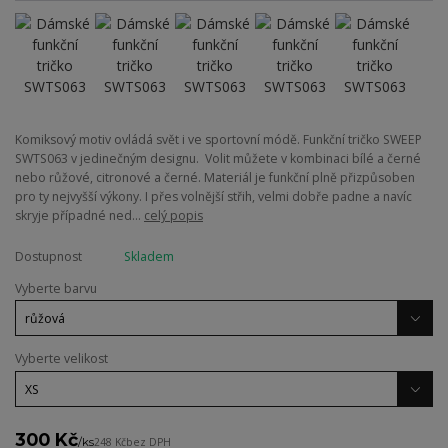
Komiksový motiv ovládá svět i ve sportovní módě. Funkční tričko SWEEP
SWTS063 v jedinečným designu. Volit můžete v kombinaci bílé a černé
nebo růžové, citronové a černé. Materiál je funkční plně přizpůsoben
pro ty nejvyšší výkony. I přes volnější střih, velmi dobře padne a navíc
skryje případné ned...
celý popis
Dostupnost
Skladem
Vyberte barvu
Vyberte velikost
300 Kč
/
ks
248 Kč
bez DPH