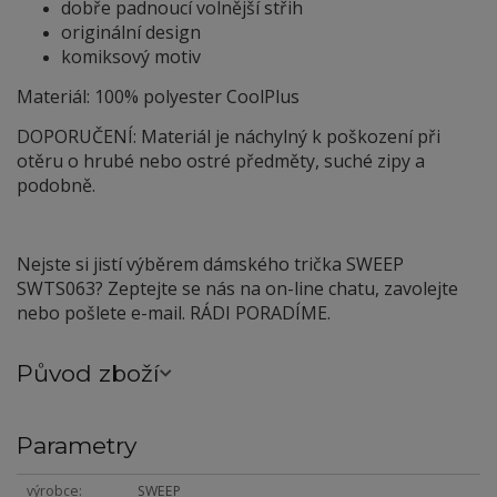
dobře padnoucí volnější střih
originální design
komiksový motiv
Materiál: 100% polyester CoolPlus
DOPORUČENÍ: Materiál je náchylný
k
poškození při
otěru o hrubé nebo ostré předměty, suché zipy a
podobně.
Nejste si jistí výběrem dámského trička SWEEP
SWTS063? Zeptejte se nás na on-line chatu, zavolejte
nebo pošlete e-mail. RÁDI PORADÍME.
Původ zboží
Parametry
výrobce
SWEEP