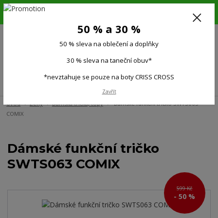
6.-16.8.26. DOVOLENÁ !!! 50 % SLEVA na všechno oblečení a doplňky !!!
30 % SLEVA na taneční obuv*!!!
50 % a 30 %
725 279 951
(Po-Pá 9:00-15.00)
50 % sleva na oblečení a doplňky
0
0 Kč
30 % sleva na taneční obuv*
*nevztahuje se pouze na boty CRISS CROSS
Menu
Zavřít
Úvod
Ženy
Dámská trička, topy
Dámské funkční tričko SWTS063
COMIX
Dámské funkční tričko
SWTS063 COMIX
599 Kč
- 50 %