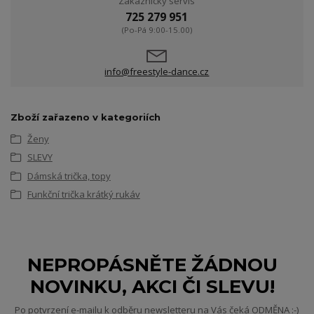
Zákaznický servis
725 279 951
(Po-Pá 9:00-15.00)
info@freestyle-dance.cz
Zboží zařazeno v kategoriích
Ženy
SLEVY
Dámská trička, topy
Funkční trička krátký rukáv
NEPROPÁSNĚTE ŽÁDNOU
NOVINKU, AKCI ČI SLEVU!
Po potvrzení e-mailu k odběru newsletteru na Vás čeká ODMĚNA :-)