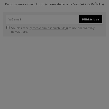
Po potvrzení e-mailu k odběru newsletteru na Vás čeká ODMĚNA :-)
Přihlásit se
Souhlasím se
zpracováním osobních údajů
za účelem rozesílky
newsletteru.