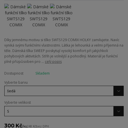
Díky jemnému motivu si tílko SWTS129 COMIX HOLKY zamilujete. Navíc
vyniká svými funkčními vlastnostmi. Látka je lehounká a velmi příjemná na
těle. Dámská tílka SWEEP poskytují vysoký komfort při jakýchkoli
pohybových aktivitách. Střih je volnější a pohodlný. Materiál je funkční
plně přizpůsoben pro ...
celý popis
Dostupnost
Skladem
Vyberte barvu
Vyberte velikost
300 Kč
/
ks
248 Kč
bez DPH