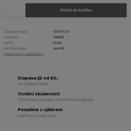
Přidat do košíku
Číslo produktu:
SWTS129
výrobce:
SWEEP
barva:
šedá
motiv potisku:
puntík
Hlídat cenu / dostupnost
Doprava již od 60,-
na výdejní místa
Osobní zkušenosti
Dlouholetý prodej v kamenné prodejně
Poradíme s výběrem
telefon, e-mail, chat