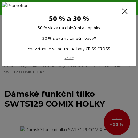
6.-16.8.26. DOVOLENÁ !!! 50 % SLEVA na všechno oblečení a doplňky !!!
30 % SLEVA na taneční obuv*!!!
50 % a 30 %
725 279 951
(Po-Pá 9:00-15.00)
50 % sleva na oblečení a doplňky
0
0 Kč
30 % sleva na taneční obuv*
*nevztahuje se pouze na boty CRISS CROSS
Menu
Zavřít
Úvod
Ženy
Dámská trička, topy
Funkční tílka
Dámské funkční tílko
SWTS129 COMIX HOLKY
Dámské funkční tílko
SWTS129 COMIX HOLKY
599 Kč
- 50 %