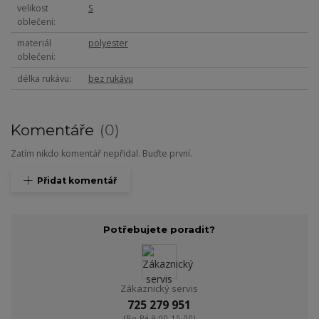
velikost
S
oblečení
materiál
polyester
oblečení
délka rukávu
bez rukávu
Komentáře
0
Zatím nikdo komentář nepřidal. Buďte první.
Přidat komentář
Potřebujete poradit?
Zákaznický servis
725 279 951
(Po-Pá 9:00-15.00)