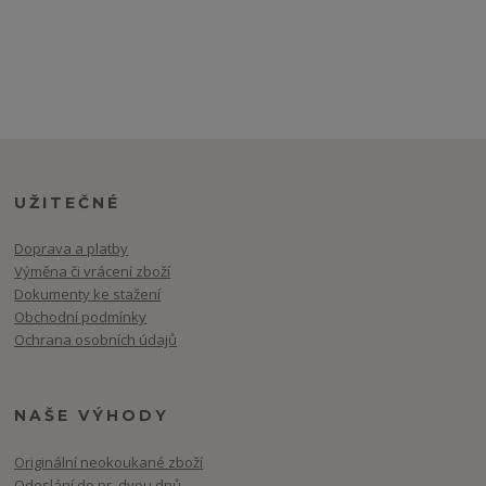
UŽITEČNÉ
Doprava a platby
Výměna či vrácení zboží
Dokumenty ke stažení
Obchodní podmínky
Ochrana osobních údajů
NAŠE VÝHODY
Originální neokoukané zboží
Odeslání do pr. dvou dnů