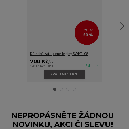
1 399 Kč
- 50 %
Dámské zateplené legíny SWPT108
Dámské funkčn
700 Kč
600 Kč
/
ks
/
ks
Skladem
578 Kč
bez DPH
495 Kč
bez DPH
Zvolit variantu
Zv
NEPROPÁSNĚTE ŽÁDNOU
NOVINKU, AKCI ČI SLEVU!