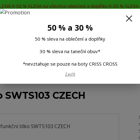
ENÁ !!! 50 % SLEVA na všechno oblečení a doplňky !!! 30 % SLEVA n
MĚNA
KONTAKTY
Rádi Vám poradíme
7
50 % a 30 %
Hleda
50 % sleva na oblečení a doplňky
30 % sleva na taneční obuv*
Muži
Děti
Taneční boty
Doplňky
*nevztahuje se pouze na boty CRISS CROSS
Dámské funkční tílko SWTS103 CZECH
Zavřít
ko SWTS103 CZECH