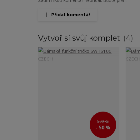
Zatím nikdo komentář nepřidal. Buďte první.
Přidat komentář
Vytvoř si svůj komplet
4
599 Kč
- 50 %