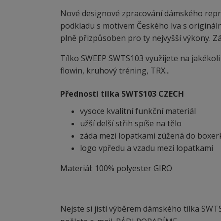
Nové designové zpracování dámského repr
podkladu s motivem Českého lva s origináln
plně přizpůsoben pro ty nejvyšší výkony. Zád
Tílko SWEEP SWTS103 využijete na jakékoli sp
flowin, kruhový tréning, TRX...
Přednosti tílka SWTS103 CZECH
vysoce kvalitní funkční materiál
užší delší střih spíše na tělo
záda mezi lopatkami zúžená do boxer
logo vpředu a vzadu mezi lopatkami
Materiál: 100% polyester GIRO
Nejste si jistí výběrem dámského tílka SWT