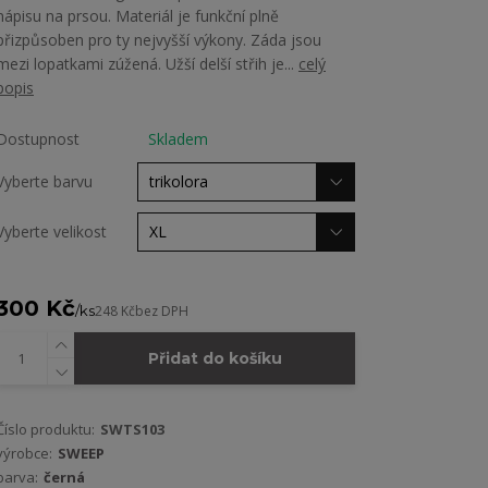
nápisu na prsou. Materiál je funkční plně
přizpůsoben pro ty nejvyšší výkony. Záda jsou
mezi lopatkami zúžená. Užší delší střih je...
celý
popis
Dostupnost
Skladem
Vyberte barvu
Vyberte velikost
300 Kč
/
ks
248 Kč
bez DPH
Přidat do košíku
Číslo produktu:
SWTS103
výrobce:
SWEEP
barva:
černá