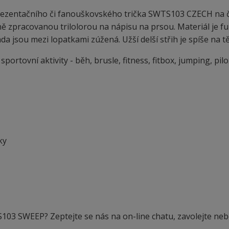
ezentačního či fanouškovského trička SWTS103 CZECH na
ě zpracovanou trilolorou na nápisu na prsou. Materiál je f
a jsou mezi lopatkami zúžená. Užší delší střih je spíše na tě
ortovní aktivity - běh, brusle, fitness, fitbox, jumping, pilo
ky
S103 SWEEP? Zeptejte se nás na on-line chatu, zavolejte ne