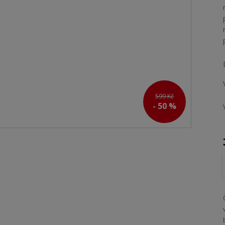
599 Kč
- 50 %