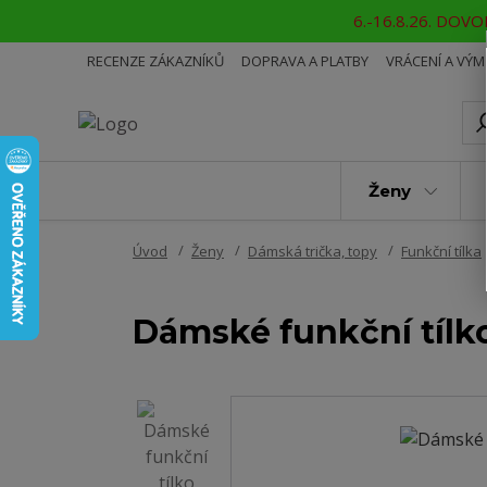
6.-16.8.26. DOVOL
RECENZE ZÁKAZNÍKŮ
DOPRAVA A PLATBY
VRÁCENÍ A VÝ
Ženy
Úvod
Ženy
Dámská trička, topy
Funkční tílka
Dámské funkční tíl