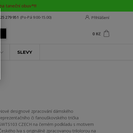
a taneční obuv*!!!
25 279 951
(Po-Pá 9:00-15.00)
Přihlášení
0
ks
za
0 Kč
t
SLEVY
Nové designové zpracování dámského
reprezentačního či fanouškovského trička
SWTS103 CZECH na černém podkladu s motivem
Českého lva s originálně zpracovanou trilolorou na