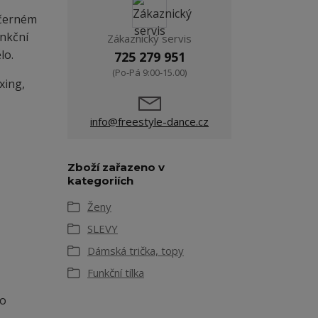
 černém
unkční
Zákaznický servis
lo.
725 279 951
(Po-Pá 9:00-15.00)
xing,
info@freestyle-dance.cz
Zboží zařazeno v
kategoriích
Ženy
SLEVY
Dámská trička, topy
Funkční tílka
bo