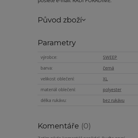
pošlete e-mail. RÁDI PORADÍME.
Původ zboží
Parametry
výrobce
SWEEP
barva
černá
velikost oblečení
XL
materiál oblečení
polyester
délka rukávu
bez rukávu
Komentáře
0