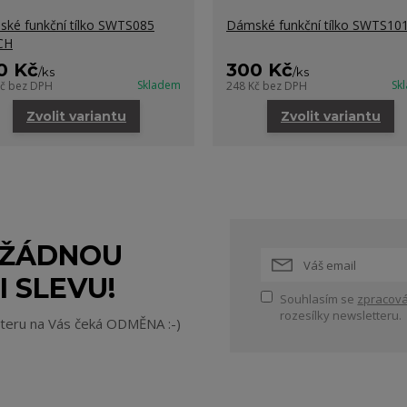
ké funkční tílko SWTS085
Dámské funkční tílko SWTS10
CH
0 Kč
300 Kč
/
ks
/
ks
Skladem
Sk
Kč
bez DPH
248 Kč
bez DPH
Zvolit variantu
Zvolit variantu
 ŽÁDNOU
I SLEVU!
Souhlasím se
zpracová
rozesílky newsletteru.
tteru na Vás čeká ODMĚNA :-)