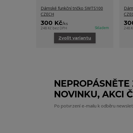
Dámské funkční tričko SWTS100
Dáms
CZECH
CZE
300 Kč
30
/
ks
Skladem
248 Kč
bez DPH
248 
Zvolit variantu
NEPROPÁSNĚTE
NOVINKU, AKCI Č
Po potvrzení e-mailu k odběru newsle