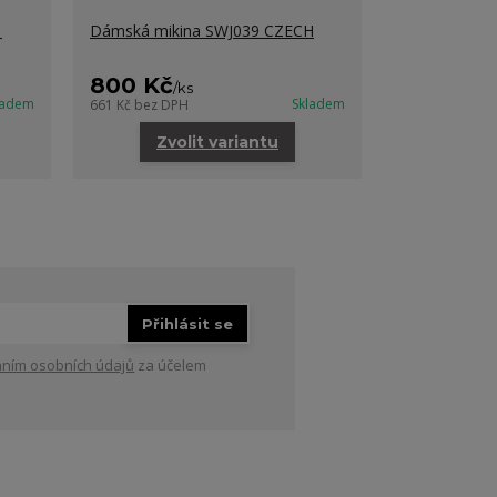
1
Dámská mikina SWJ039 CZECH
800 Kč
/
ks
ladem
Skladem
661 Kč
bez DPH
Zvolit variantu
Přihlásit se
ním osobních údajů
za účelem