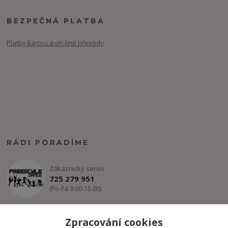
BEZPEČNÁ PLATBA
Platby kartou a on-line převody
RÁDI PORADÍME
Zákaznický servis
725 279 951
(Po-Pá 9:00-15.00)
info@freestyle-dance.cz
Zpracování cookies