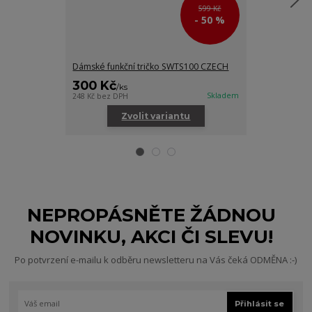
599 Kč
- 50 %
Dámské funkční tričko SWTS100 CZECH
Dámská mikin
300 Kč
800 Kč
/
ks
/
ks
Skladem
248 Kč
bez DPH
661 Kč
bez DPH
Zvolit variantu
Zv
NEPROPÁSNĚTE ŽÁDNOU
NOVINKU, AKCI ČI SLEVU!
Po potvrzení e-mailu k odběru newsletteru na Vás čeká ODMĚNA :-)
Přihlásit se