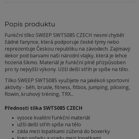
Popis produktu
Funkční tílko SWEEP SWTS085 CZECH nesmí chybět
žádné fanynce, která podporuje české týmy nebo
reprezentuje Českou republiku na závodech. Zajímavý
dekor pod barvami naší národní vlajky, která je lehce
hozená šikmo. Materiál je funkční plně přizpůsoben
pro ty nejvyšší výkony. Užší delší střih je spíše na tělo.
Tílko SWEEP SWTS085 využijete na jakékoli sportovní
aktivity - běh, brusle, fitness, fitbox, jumping, piloxing,
flowin, kruhový tréning, TRX...
Přednosti tílka SWTS085 CZECH
vysoce kvalitní funkční materiál
užší delší střih spíše na tělo
záda mezi lopatkami zúžená do boxerky
logo vpředu a vzadu mezi lopatkami