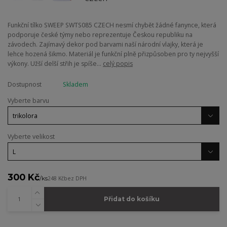
Funkční tílko SWEEP SWTS085 CZECH nesmí chybět žádné fanynce, která
podporuje české týmy nebo reprezentuje Českou republiku na
závodech. Zajímavý dekor pod barvami naší národní vlajky, která je
lehce hozená šikmo. Materiál je funkční plně přizpůsoben pro ty nejvyšší
výkony. Užší delší střih je spíše...
celý popis
Dostupnost
Skladem
Vyberte barvu
Vyberte velikost
300 Kč
/
ks
248 Kč
bez DPH
Přidat do košíku