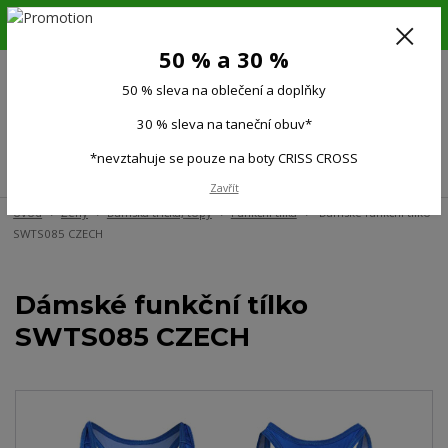
6.-16.8.26. DOVOLENÁ !!! 50 % SLEVA na všechno oblečení a doplňky !!!
30 % SLEVA na taneční obuv*!!!
50 % a 30 %
725 279 951
(Po-Pá 9:00-15.00)
50 % sleva na oblečení a doplňky
0
0 Kč
30 % sleva na taneční obuv*
*nevztahuje se pouze na boty CRISS CROSS
Menu
Zavřít
Úvod
Ženy
Dámská trička, topy
Funkční tílka
Dámské funkční tílko
SWTS085 CZECH
Dámské funkční tílko
SWTS085 CZECH