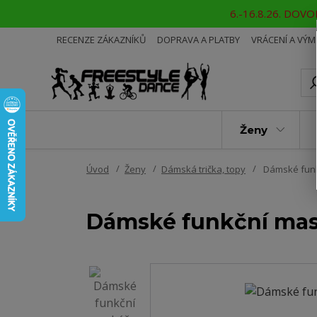
6.-16.8.26. DOVOL
RECENZE ZÁKAZNÍKŮ
DOPRAVA A PLATBY
VRÁCENÍ A VÝ
Ženy
Úvod
Ženy
Dámská trička, topy
Dámské funk
Dámské funkční mas