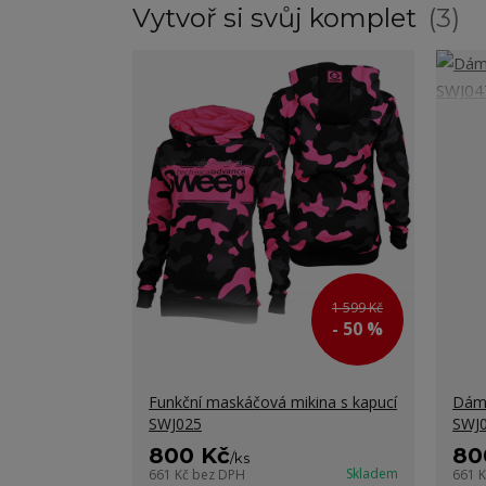
Vytvoř si svůj komplet
3
1 599 Kč
- 50 %
Funkční maskáčová mikina s kapucí
Dáms
SWJ025
SWJ
800 Kč
80
/
ks
Skladem
661 Kč
bez DPH
661 