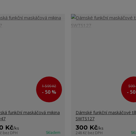
1 599 Kč
599 
- 50 %
- 5
ká funkční maskáčová mikina
Dámské funkční maskáčové tíl
047
SWTS127
0 Kč
300 Kč
/
ks
/
ks
Skladem
Sk
Kč
bez DPH
248 Kč
bez DPH