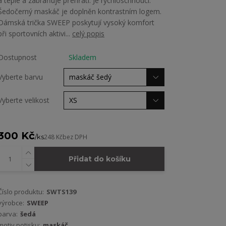
a teple a zabraňuje přehřátí. Je rychloschnoucí.
Šedočerný maskáč je doplněn kontrastním logem.
Dámská trička SWEEP poskytují vysoký komfort
při sportovních aktivi...
celý popis
Dostupnost
Skladem
Vyberte barvu
Vyberte velikost
300 Kč
/
ks
248 Kč
bez DPH
Přidat do košíku
Číslo produktu:
SWTS139
výrobce:
SWEEP
barva:
šedá
motiv potisku:
maskáč