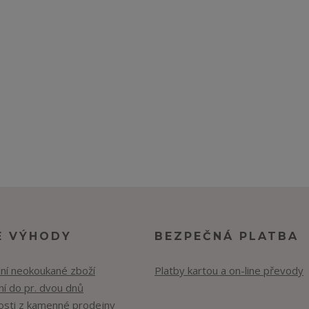
E VÝHODY
BEZPEČNÁ PLATBA
lní neokoukané zboží
Platby kartou a on-line převody
í do pr. dvou dnů
osti z kamenné prodejny