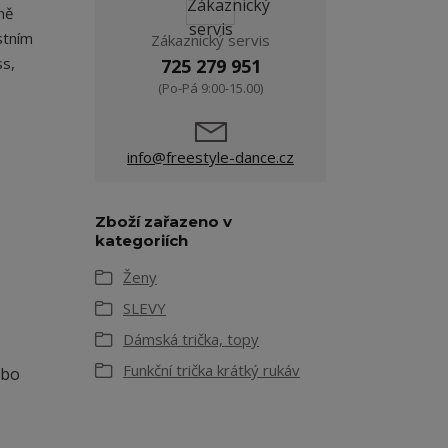
ně
stním
Zákaznický servis
ss,
725 279 951
(Po-Pá 9:00-15.00)
info@freestyle-dance.cz
Zboží zařazeno v
kategoriích
Ženy
SLEVY
Dámská trička, topy
Funkční trička krátký rukáv
ebo