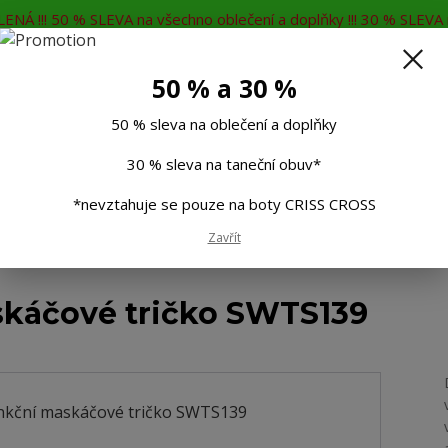
ENÁ !!! 50 % SLEVA na všechno oblečení a doplňky !!! 30 % SLEVA n
MĚNA
KONTAKTY
Rádi Vám poradíme
7
50 % a 30 %
Hleda
50 % sleva na oblečení a doplňky
30 % sleva na taneční obuv*
Muži
Děti
Taneční boty
Doplňky
*nevztahuje se pouze na boty CRISS CROSS
Zavřít
ční maskáčové tričko SWTS139
káčové tričko SWTS139