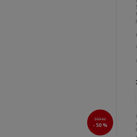
599 Kč
- 50 %