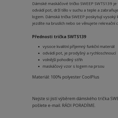
Dámské maskáčové tričko SWEEP SWTS139 je vy
odvádí pot, drží tělo v suchu a teple a zabraňu
logem. Dámská trička SWEEP poskytují vysoký kom
jezdíte na bruslích nebo se věnujete rekreační cyk
Přednosti trička SWTS139
vysoce kvalitní příjemný funkční materiál
odvádí pot, je prodyšný a rychloschnoucí
volnější pohodlný střih
maskáčový vzor s logem na prsou
Materiál: 100% polyester CoolPlus
Nejste si jistí výběrem dámského trička SW
pošlete e-mail. RÁDI PORADÍME.