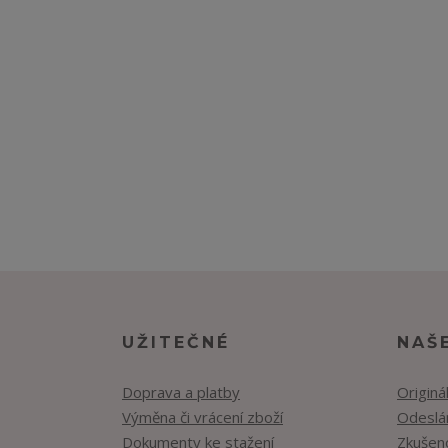
UŽITEČNÉ
NAŠ
Doprava a platby
Originá
Výměna či vrácení zboží
Odeslán
Dokumenty ke stažení
Zkušen