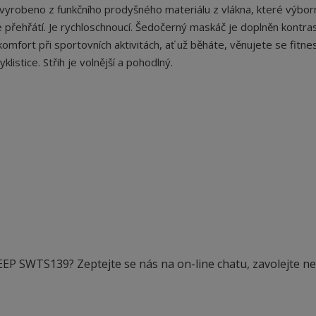
robeno z funkčního prodyšného materiálu z vlákna, které výbor
je přehřátí. Je rychloschnoucí. Šedočerný maskáč je doplněn kontra
fort při sportovních aktivitách, ať už běháte, věnujete se fitne
listice. Střih je volnější a pohodlný.
EEP SWTS139? Zeptejte se nás na on-line chatu, zavolejte n