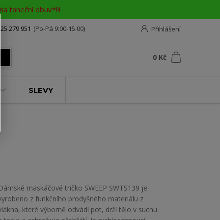
a taneční obuv*!!!
25 279 951
(Po-Pá 9:00-15.00)
Přihlášení
0
ks
za
0 Kč
t
SLEVY
Dámské maskáčové tričko SWEEP SWTS139 je
vyrobeno z funkčního prodyšného materiálu z
vlákna, které výborně odvádí pot, drží tělo v suchu