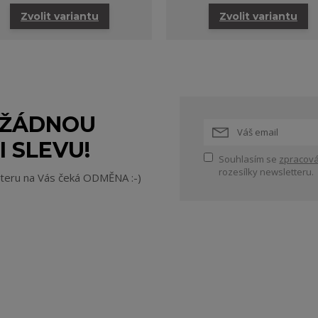
Zvolit variantu
Zvolit variantu
 ŽÁDNOU
I SLEVU!
Souhlasím se
zpracová
rozesílky newsletteru.
tteru na Vás čeká ODMĚNA :-)