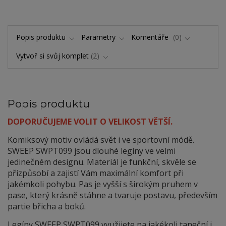
Popis produktu
Parametry
Komentáře
0
Vytvoř si svůj komplet
2
Popis produktu
DOPORUČUJEME VOLIT O VELIKOST VĚTŠÍ.
Komiksový motiv ovládá svět i ve sportovní módě.
SWEEP SWPT099 jsou dlouhé legíny ve velmi
jedinečném designu. Materiál je funkční, skvěle se
přizpůsobí a zajistí Vám maximální komfort při
jakémkoli pohybu. Pas je vyšší s širokým pruhem v
pase, který krásně stáhne a tvaruje postavu, především
partie břicha a boků.
Legíny SWEEP SWPT099 využijete na jakékoli taneční i