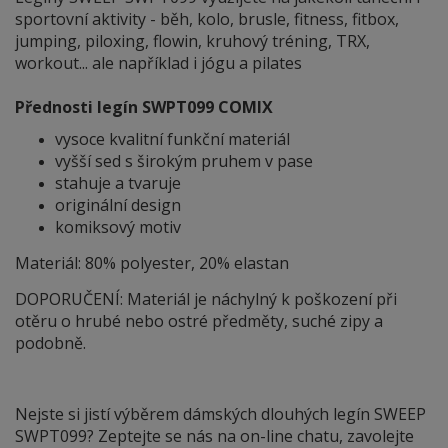
sportovní aktivity - běh, kolo, brusle, fitness, fitbox,
jumping, piloxing, flowin, kruhový tréning, TRX,
workout... ale například i jógu a pilates
Přednosti legín SWPT099 COMIX
vysoce kvalitní funkční materiál
vyšší sed s širokým pruhem v pase
stahuje a tvaruje
originální design
komiksový motiv
Materiál: 80% polyester, 20% elastan
DOPORUČENÍ: Materiál je náchylný
k
poškození při
otěru o hrubé nebo ostré předměty, suché zipy a
podobně.
Nejste si jistí výběrem dámských dlouhých legín SWEEP
SWPT099? Zeptejte se nás na on-line chatu, zavolejte