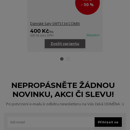
- 50 %
Dámské šaty SWTS134 COMIX
Dámská funkčn
400 Kč
800 Kč
/
ks
/
ks
Skladem
330 Kč
bez DPH
661 Kč
bez DPH
Zvolit variantu
Zv
NEPROPÁSNĚTE ŽÁDNOU
NOVINKU, AKCI ČI SLEVU!
Po potvrzení e-mailu k odběru newsletteru na Vás čeká ODMĚNA :-)
Přihlásit se