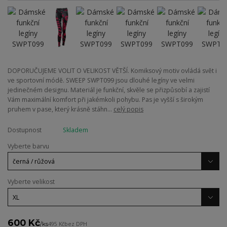
DOPORUČUJEME VOLIT O VELIKOST VĚTŠÍ. Komiksový motiv ovládá svět i
ve sportovní módě. SWEEP SWPT099 jsou dlouhé legíny ve velmi
jedinečném designu. Materiál je funkční, skvěle se přizpůsobí a zajistí
Vám maximální komfort při jakémkoli pohybu. Pas je vyšší s širokým
pruhem v pase, který krásně stáhn...
celý popis
Dostupnost
Skladem
Vyberte barvu
Vyberte velikost
600 Kč
/
ks
495 Kč
bez DPH