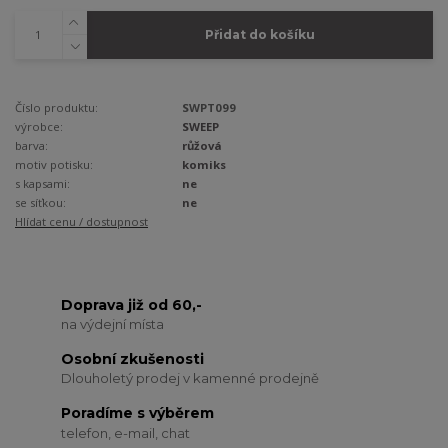
Přidat do košíku
Číslo produktu:
SWPT099
výrobce:
SWEEP
barva:
růžová
motiv potisku:
komiks
s kapsami:
ne
se síťkou:
ne
Hlídat cenu / dostupnost
Doprava již od 60,-
na výdejní místa
Osobní zkušenosti
Dlouholetý prodej v kamenné prodejně
Poradíme s výběrem
telefon, e-mail, chat