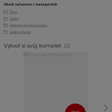
Zboží zařazeno v kategoriích
Ženy
SLEVY
Dámské sportovní legíny
Legíny dlouhé
Vytvoř si svůj komplet
2
799 Kč