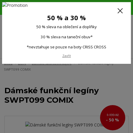
6.-16.8.26. DOVOLENÁ !!! 50 % SLEVA na všechno oblečení a doplňky !!!
30 % SLEVA na taneční obuv*!!!
50 % a 30 %
725 279 951
(Po-Pá 9:00-15.00)
50 % sleva na oblečení a doplňky
0
0 Kč
30 % sleva na taneční obuv*
*nevztahuje se pouze na boty CRISS CROSS
Menu
Zavřít
Úvod
Ženy
Dámské sportovní legíny
Dámské funkční legíny
SWPT099 COMIX
Dámské funkční legíny
SWPT099 COMIX
1 199 Kč
- 50 %