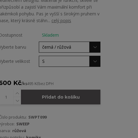
jedinečném designu. Materiál je funkční, skvěle se
přizpůsobí a zajistí Vám maximální komfort při
jakémkoli pohybu. Pas je vyšší s širokým pruhem v
pase, který krásně stáhn...
celý popis
Dostupnost
Skladem
Vyberte barvu
Vyberte velikost
600 Kč
/
ks
495 Kč
bez DPH
Přidat do košíku
Číslo produktu:
SWPT099
výrobce:
SWEEP
barva:
růžová
motiv potisku:
komiks