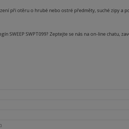
ení při otěru o hrubé nebo ostré předměty, suché zipy a p
legín SWEEP SWPT099? Zeptejte se nás na on-line chatu, zav
n