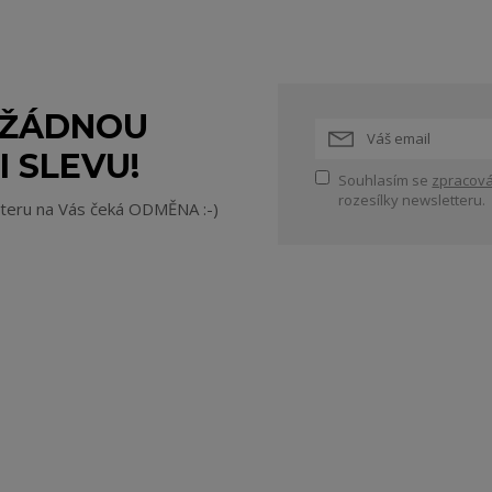
 ŽÁDNOU
I SLEVU!
Souhlasím se
zpracová
rozesílky newsletteru.
tteru na Vás čeká ODMĚNA :-)