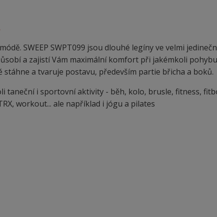
.
í módě. SWEEP SWPT099 jsou dlouhé legíny ve velmi jedineč
způsobí a zajistí Vám maximální komfort při jakémkoli pohybu.
ě stáhne a tvaruje postavu, především partie břicha a boků.
aneční i sportovní aktivity - běh, kolo, brusle, fitness, fitb
RX, workout... ale například i jógu a pilates