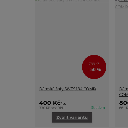
799 Kč
- 50 %
Dámské šaty SWTS134 COMIX
Dáms
COM
400 Kč
80
/
ks
Skladem
330 Kč
bez DPH
661 
Zvolit variantu