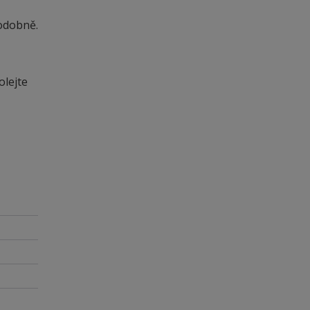
odobně.
olejte