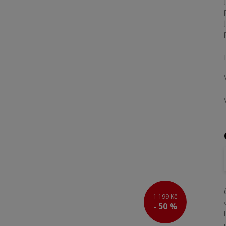
1 199 Kč
- 50 %