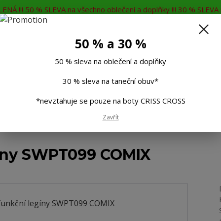
ENÁ !!! 50 % SLEVA na všechno oblečení a doplňky !!! 30 % SLEVA n
MĚNA
KONTAKTY
Rádi Vám poradíme
7
50 % a 30 %
Hleda
50 % sleva na oblečení a doplňky
30 % sleva na taneční obuv*
Muži
Děti
Taneční boty
Doplňky
*nevztahuje se pouze na boty CRISS CROSS
Zavřít
 funkční legíny SWPT099 COMIX
íny SWPT099 COMIX