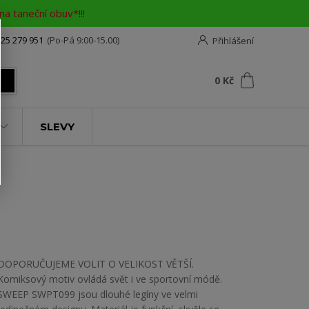
a taneční obuv*!!!
25 279 951
(Po-Pá 9:00-15.00)
Přihlášení
0
ks
za
0 Kč
t
SLEVY
DOPORUČUJEME VOLIT O VELIKOST VĚTŠÍ.
Komiksový motiv ovládá svět i ve sportovní módě.
SWEEP SWPT099 jsou dlouhé legíny ve velmi