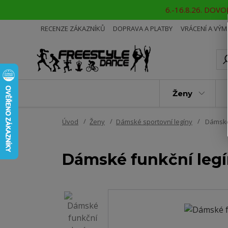
6.-16.8.26. DOVOL
RECENZE ZÁKAZNÍKŮ
DOPRAVA A PLATBY
VRÁCENÍ A VÝ
Ženy
Úvod
Ženy
Dámské sportovní legíny
Dámské
Dámské funkční leg