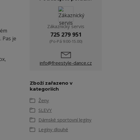
Zákaznický servis
ném
725 279 951
 Pas je
(Po-Pá 9:00-15.00)
ox,
info@freestyle-dance.cz
Zboží zařazeno v
kategoriích
Ženy
SLEVY
Dámské sportovní legíny
Legíny dlouhé