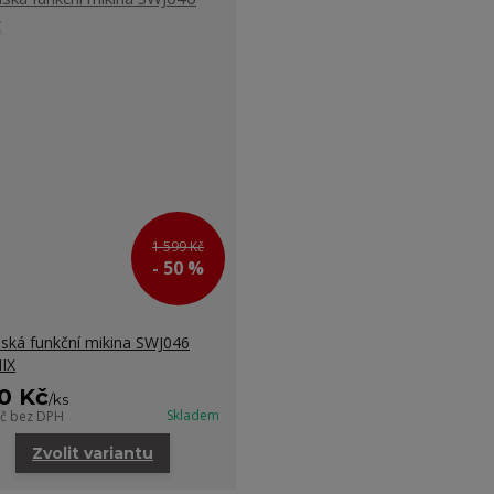
1 599 Kč
- 50 %
ká funkční mikina SWJ046
IX
0 Kč
/
ks
Skladem
Kč
bez DPH
Zvolit variantu