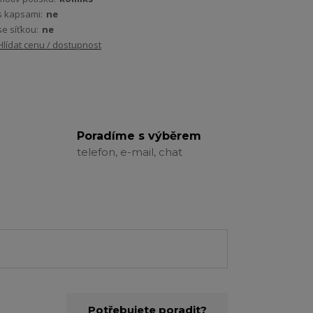
s kapsami:
ne
se síťkou:
ne
Hlídat cenu / dostupnost
Poradíme s výběrem
telefon, e-mail, chat
Potřebujete poradit?