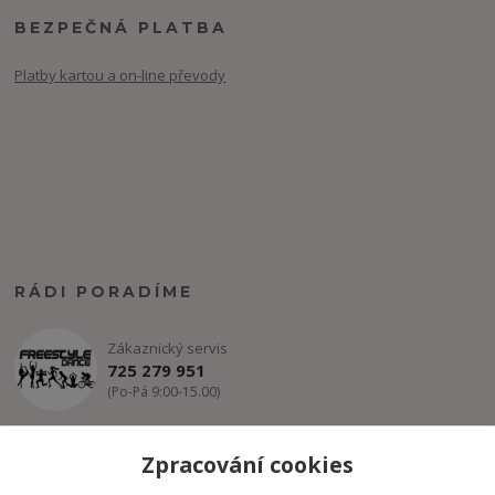
BEZPEČNÁ PLATBA
Platby kartou a on-line převody
RÁDI PORADÍME
Zákaznický servis
725 279 951
(Po-Pá 9:00-15.00)
info@freestyle-dance.cz
Zpracování cookies