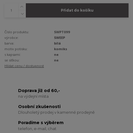
Přidat do košíku
Číslo produktu:
SWPT099
výrobce:
SWEEP
barva:
bílá
motiv potisku:
komiks
s kapsami:
ne
se síťkou:
ne
Hlídat cenu / dostupnost
Doprava již od 60,-
na výdejní místa
Osobní zkušenosti
Dlouholetý prodej v kamenné prodejně
Poradíme s výběrem
telefon, e-mail, chat