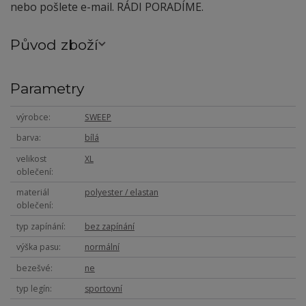
nebo pošlete e-mail. RÁDI PORADÍME.
Původ zboží
Parametry
výrobce
SWEEP
barva
bílá
velikost
XL
oblečení
materiál
polyester / elastan
oblečení
typ zapínání
bez zapínání
výška pasu
normální
bezešvé
ne
typ legín
sportovní