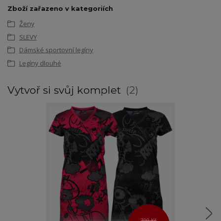
Zboží zařazeno v kategoriích
Ženy
SLEVY
Dámské sportovní legíny
Legíny dlouhé
Vytvoř si svůj komplet
2
799 Kč