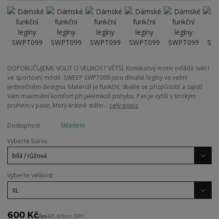
DOPORUČUJEME VOLIT O VELIKOST VĚTŠÍ. Komiksový motiv ovládá svět i
ve sportovní módě. SWEEP SWPT099 jsou dlouhé legíny ve velmi
jedinečném designu. Materiál je funkční, skvěle se přizpůsobí a zajistí
Vám maximální komfort při jakémkoli pohybu. Pas je vyšší s širokým
pruhem v pase, který krásně stáhn...
celý popis
Dostupnost
Skladem
Vyberte barvu
Vyberte velikost
600 Kč
/
ks
495 Kč
bez DPH