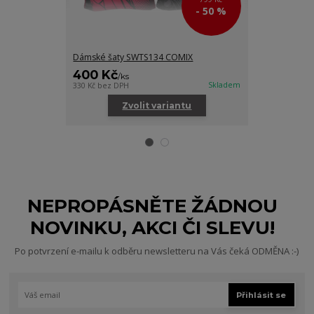
- 50 %
Dámské šaty SWTS134 COMIX
Dámská funkčn
400 Kč
800 Kč
/
ks
/
ks
Skladem
330 Kč
bez DPH
661 Kč
bez DPH
Zvolit variantu
Zv
NEPROPÁSNĚTE ŽÁDNOU
NOVINKU, AKCI ČI SLEVU!
Po potvrzení e-mailu k odběru newsletteru na Vás čeká ODMĚNA :-)
Přihlásit se