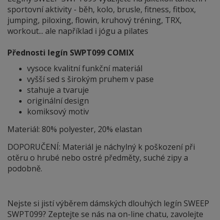
sportovní aktivity - běh, kolo, brusle, fitness, fitbox,
jumping, piloxing, flowin, kruhový tréning, TRX,
workout... ale například i jógu a pilates
Přednosti legín SWPT099 COMIX
vysoce kvalitní funkční materiál
vyšší sed s širokým pruhem v pase
stahuje a tvaruje
originální design
komiksový motiv
Materiál: 80% polyester, 20% elastan
DOPORUČENÍ: Materiál je náchylný
k
poškození při
otěru o hrubé nebo ostré předměty, suché zipy a
podobně.
Nejste si jistí výběrem dámských dlouhých legín SWEEP
SWPT099? Zeptejte se nás na on-line chatu, zavolejte