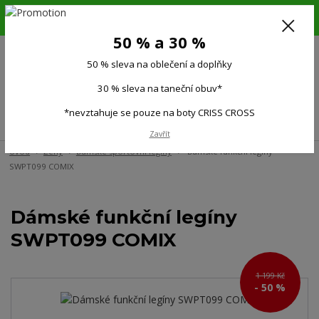
6.-16.8.26. DOVOLENÁ !!! 50 % SLEVA na všechno oblečení a doplňky !!!
30 % SLEVA na taneční obuv*!!!
50 % a 30 %
725 279 951
(Po-Pá 9:00-15.00)
50 % sleva na oblečení a doplňky
0
0 Kč
30 % sleva na taneční obuv*
*nevztahuje se pouze na boty CRISS CROSS
Menu
Zavřít
Úvod
Ženy
Dámské sportovní legíny
Dámské funkční legíny
SWPT099 COMIX
Dámské funkční legíny
SWPT099 COMIX
1 199 Kč
- 50 %