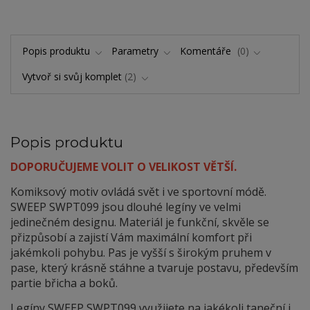
Popis produktu
Parametry
Komentáře
0
Vytvoř si svůj komplet
2
Popis produktu
DOPORUČUJEME VOLIT O VELIKOST VĚTŠÍ.
Komiksový motiv ovládá svět i ve sportovní módě.
SWEEP SWPT099 jsou dlouhé legíny ve velmi
jedinečném designu. Materiál je funkční, skvěle se
přizpůsobí a zajistí Vám maximální komfort při
jakémkoli pohybu. Pas je vyšší s širokým pruhem v
pase, který krásně stáhne a tvaruje postavu, především
partie břicha a boků.
Legíny SWEEP SWPT099 využijete na jakékoli taneční i