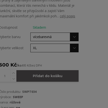
s pruhy a zajímavým barevným motivem jsou
kombinací, která Vás nenechá v klidu. Materiál je
funkční, skvěle se přizpůsobí a zajistí Vám
maximální komfort při jakémkoli poh...
celý popis
Dostupnost
Skladem
Vyberte barvu
Vyberte velikost
600 Kč
/
ks
495 Kč
bez DPH
Přidat do košíku
Číslo produktu:
SWPT034
výrobce:
SWEEP
barva:
růžová
s kapsami:
ne