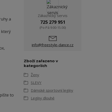
Zákaznický servis
ruhy a
725 279 951
(Po-Pá 9:00-15.00)
 který
info@freestyle-dance.cz
ox,
Zboží zařazeno v
kategoriích
Ženy
SLEVY
Dámské sportovní legíny
pište to
Legíny dlouhé