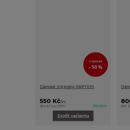
1 099 Kč
- 50 %
Dámské 3/4 legíny SWPT035
Dáms
550 Kč
80
/
ks
Skladem
454 Kč
bez DPH
661 
Zvolit variantu