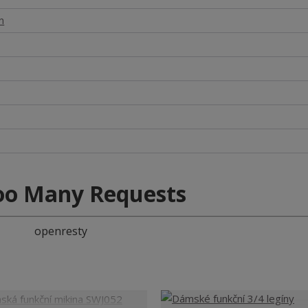
n
oo Many Requests
openresty