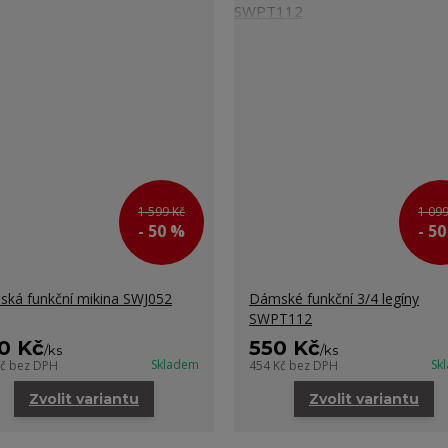
1 599 Kč
1 099
- 50 %
- 5
ká funkční mikina SWJ052
Dámské funkční 3/4 legíny
SWPT112
0 Kč
550 Kč
/
ks
/
ks
Skladem
Sk
Kč
bez DPH
454 Kč
bez DPH
Zvolit variantu
Zvolit variantu