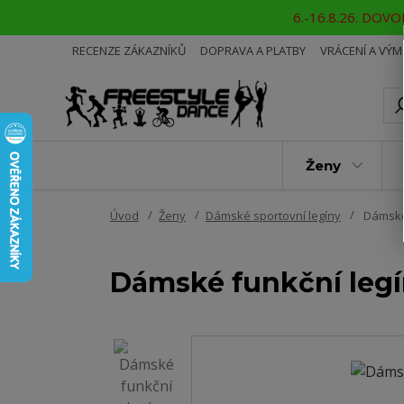
6.-16.8.26. DOVOL
RECENZE ZÁKAZNÍKŮ
DOPRAVA A PLATBY
VRÁCENÍ A VÝ
Ženy
Úvod
Ženy
Dámské sportovní legíny
Dámské
Dámské funkční leg