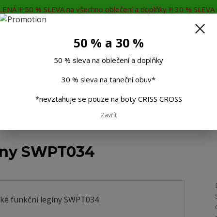
ENÁ !!! 50 % SLEVA na všechno oblečení a doplňky !!! 30 % SLEVA n
MĚNA
KONTAKTY
Rádi Vám poradíme
7
50 % a 30 %
Hleda
50 % sleva na oblečení a doplňky
30 % sleva na taneční obuv*
Muži
Děti
Taneční boty
Doplňky
*nevztahuje se pouze na boty CRISS CROSS
Zavřít
 funkční legíny SWPT034
íny SWPT034