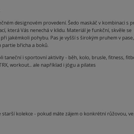
.
ečném designovém provedení. Šedo maskáč v kombinaci s p
 která Vás nenechá v klidu. Materiál je funkční, skvěle se
při jakémkoli pohybu. Pas je vyšší s širokým pruhem v pase,
 partie břicha a boků.
aneční i sportovní aktivity - běh, kolo, brusle, fitness, fitb
RX, workout... ale například i jógu a pilates
ze starší kolekce - pokud máte zájem o konkrétní růžovou, ve