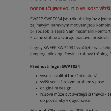
DOPORUČUJEME VOLIT O VELIKOST VĚTŠÍ
SWEEP SWPT034 jsou dlouhé legíny v jedin
zajímavým barevným motivem jsou kombinací,
přizpůsobí a zajistí Vám maximální komfort 
krásně stáhne a tvaruje postavu, především
Legíny SWEEP SWPT034 využijete na jakékoli t
jumping, piloxing, flowin, kruhový tréning, T
Přednosti legín SWPT034
vysoce kvalitní funkční materiál
vyšší sed s širokým pruhem v pase
originální design
růžová může být světlejší či tmavší - 
do poznámky v objednávce
Materiál: 80% polyester, 20% elastan