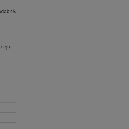
odobně.
olejte