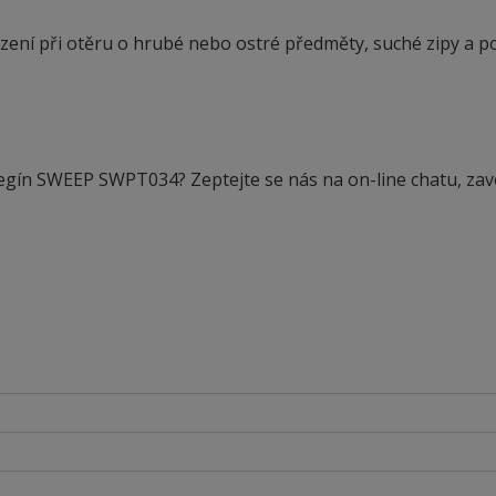
ení při otěru o hrubé nebo ostré předměty, suché zipy a p
legín SWEEP SWPT034? Zeptejte se nás na on-line chatu, zav