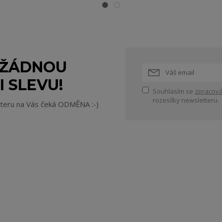
 ŽÁDNOU
I SLEVU!
Souhlasím se
zpracová
rozesílky newsletteru.
tteru na Vás čeká ODMĚNA :-)