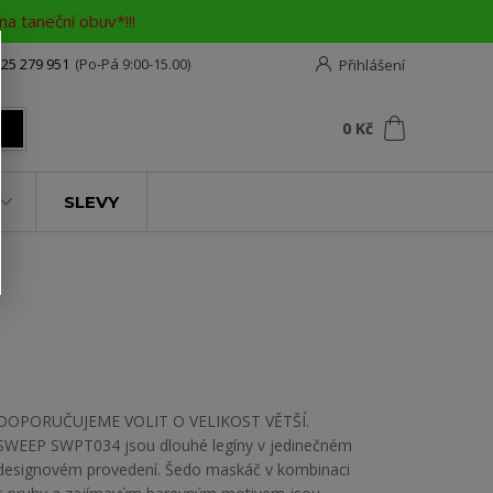
a taneční obuv*!!!
25 279 951
(Po-Pá 9:00-15.00)
Přihlášení
0
ks
za
0 Kč
t
SLEVY
DOPORUČUJEME VOLIT O VELIKOST VĚTŠÍ.
SWEEP SWPT034 jsou dlouhé legíny v jedinečném
designovém provedení. Šedo maskáč v kombinaci