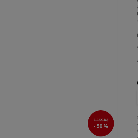
1 199 Kč
- 50 %