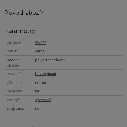
Původ zboží
Parametry
výrobce
SWEEP
barva
černá
materiál
polyester / elastan
oblečení
typ zapínání
bez zapínání
výška pasu
normální
bezešvé
ne
typ legín
sportovní
s kapsami
ne