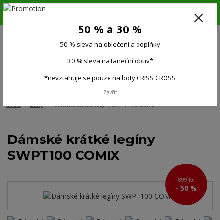
6.-16.8.26. DOVOLENÁ !!! 50 % SLEVA na všechno oblečení a doplňky !!!
30 % SLEVA na taneční obuv*!!!
50 % a 30 %
725 279 951
(Po-Pá 9:00-15.00)
50 % sleva na oblečení a doplňky
0
0 Kč
30 % sleva na taneční obuv*
*nevztahuje se pouze na boty CRISS CROSS
Menu
Zavřít
Úvod
Ženy
Dámské krátké legíny SWPT100 COMIX
Dámské krátké legíny
SWPT100 COMIX
899 Kč
- 50 %