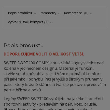
Popis produktu
Parametry
Komentáře
0
Vytvoř si svůj komplet
2
Popis produktu
DOPORUČUJEME VOLIT O VELIKOST VĚTŠÍ.
SWEEP SWPT100 COMIX jsou krátké legíny v délce nad
kolena v jedinečném designu. Materiál je funkční,
skvěle se přizpůsobí a zajistí Vám maximální komfort
při jakémkoli pohybu. Pas je vyšší s širokým pruhem v
pase, který krásně stáhne a tvaruje postavu, především
partie břicha a boků.
Legíny SWEEP SWPT100 využijete na jakékoli taneční i
sportovní aktivity - především na běh, kolo, brusle,
fitness, fitbox, jumping, piloxing, flowin, kruhový