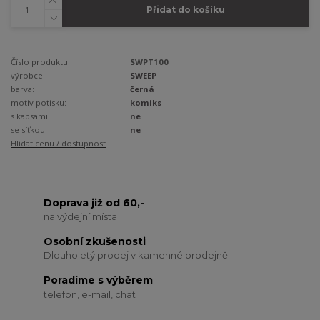
Přidat do košíku
Číslo produktu:
SWPT100
výrobce:
SWEEP
barva:
černá
motiv potisku:
komiks
s kapsami:
ne
se síťkou:
ne
Hlídat cenu / dostupnost
Doprava již od 60,-
na výdejní místa
Osobní zkušenosti
Dlouholetý prodej v kamenné prodejně
Poradíme s výběrem
telefon, e-mail, chat