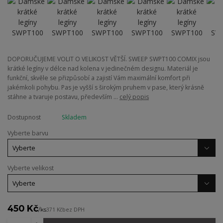
DOPORUČUJEME VOLIT O VELIKOST VĚTŠÍ. SWEEP SWPT100 COMIX jsou
krátké legíny v délce nad kolena v jedinečném designu. Materiál je
funkční, skvěle se přizpůsobí a zajistí Vám maximální komfort při
jakémkoli pohybu. Pas je vyšší s širokým pruhem v pase, který krásně
stáhne a tvaruje postavu, především ...
celý popis
Dostupnost
Skladem
Vyberte barvu
Vyberte velikost
450 Kč
/
ks
371 Kč
bez DPH