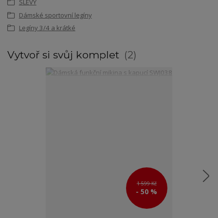
SLEVY
Dámské sportovní legíny
Legíny 3/4 a krátké
Vytvoř si svůj komplet
2
1 599 Kč
- 50 %