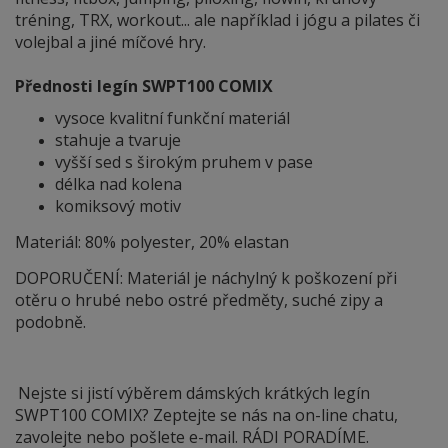
tréning, TRX, workout... ale například i jógu a pilates či
volejbal a jiné míčové hry.
Přednosti legín SWPT100 COMIX
vysoce kvalitní funkční materiál
stahuje a tvaruje
vyšší sed s širokým pruhem v pase
délka nad kolena
komiksový motiv
Materiál: 80% polyester, 20% elastan
DOPORUČENÍ: Materiál je náchylný
k
poškození při
otěru o hrubé nebo ostré předměty, suché zipy a
podobně.
Nejste si jistí výběrem dámských krátkých legín
SWPT100 COMIX? Zeptejte se nás na on-line chatu,
zavolejte nebo pošlete e-mail. RÁDI PORADÍME.