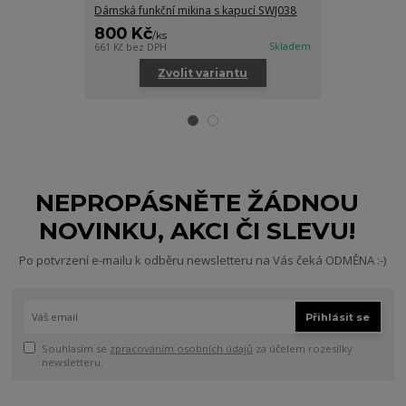
Dámská funkční mikina s kapucí SWJ038
Dámské šaty 
800 Kč
400 Kč
/
ks
/
ks
Skladem
661 Kč
bez DPH
330 Kč
bez DPH
Zvolit variantu
Zv
NEPROPÁSNĚTE ŽÁDNOU
NOVINKU, AKCI ČI SLEVU!
Po potvrzení e-mailu k odběru newsletteru na Vás čeká ODMĚNA :-)
Přihlásit se
Souhlasím se
zpracováním osobních údajů
za účelem rozesílky
newsletteru.