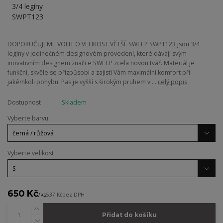
DOPORUČUJEME VOLIT O VELIKOST VĚTŠÍ. SWEEP SWPT123 jsou 3/4
legíny v jedinečném designovém provedení, které dávají svým
inovativním designem značce SWEEP zcela novou tvář. Materiál je
funkční, skvěle se přizpůsobí a zajistí Vám maximální komfort při
jakémkoli pohybu. Pas je vyšší s širokým pruhem v ...
celý popis
Dostupnost
Skladem
Vyberte barvu
Vyberte velikost
650 Kč
/
ks
537 Kč
bez DPH
Přidat do košíku