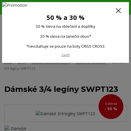
6.-16.8.26. DOVOLENÁ !!! 50 % SLEVA na všechno oblečení a doplňky !!!
30 % SLEVA na taneční obuv*!!!
50 % a 30 %
725 279 951
(Po-Pá 9:00-15.00)
50 % sleva na oblečení a doplňky
0
0 Kč
30 % sleva na taneční obuv*
*nevztahuje se pouze na boty CRISS CROSS
Menu
Zavřít
Úvod
Ženy
Dámské sportovní legíny
Legíny 3/4 a krátké
Dámské
3/4 legíny SWPT123
Dámské 3/4 legíny SWPT123
1 299 Kč
- 50 %