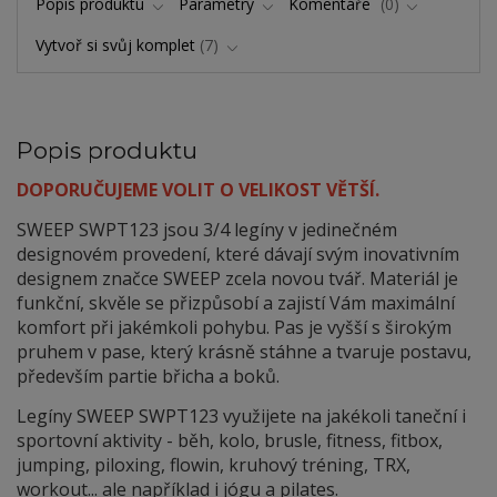
Popis produktu
Parametry
Komentáře
0
Vytvoř si svůj komplet
7
Popis produktu
DOPORUČUJEME VOLIT O VELIKOST VĚTŠÍ.
SWEEP SWPT123 jsou 3/4 legíny v jedinečném
designovém provedení, které dávají svým inovativním
designem značce SWEEP zcela novou tvář. Materiál je
funkční, skvěle se přizpůsobí a zajistí Vám maximální
komfort při jakémkoli pohybu. Pas je vyšší s širokým
pruhem v pase, který krásně stáhne a tvaruje postavu,
především partie břicha a boků.
Legíny SWEEP SWPT123 využijete na jakékoli taneční i
sportovní aktivity - běh, kolo, brusle, fitness, fitbox,
jumping, piloxing, flowin, kruhový tréning, TRX,
workout... ale například i jógu a pilates.