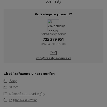
openresty
Potřebujete poradit?
Zákaznický servis
725 279 951
(Po-Pá 9:00-15.00)
info@freestyle-dance.cz
Zboží zařazeno v kategoriích
Ženy
SLEVY
Dámské sportovní legíny
Legíny 3/4 a krátké