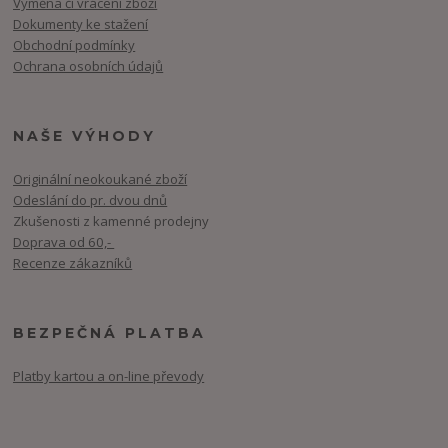
Výměna či vrácení zboží
Dokumenty ke stažení
Obchodní podmínky
Ochrana osobních údajů
NAŠE VÝHODY
Originální neokoukané zboží
Odeslání do pr. dvou dnů
Zkušenosti z kamenné prodejny
Doprava od 60,-
Recenze zákazníků
BEZPEČNÁ PLATBA
Platby kartou a on-line převody