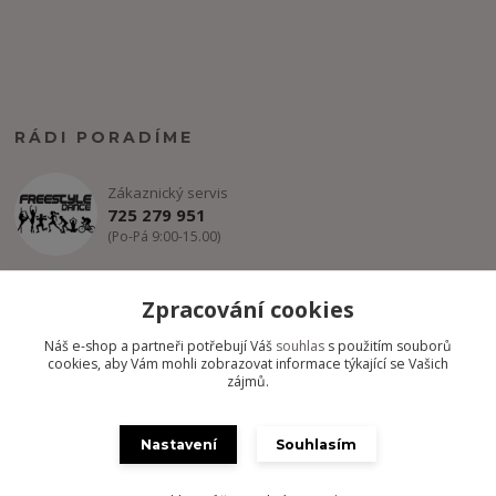
RÁDI PORADÍME
Zákaznický servis
725 279 951
(Po-Pá 9:00-15.00)
info@freestyle-dance.cz
Zpracování cookies
Náš e-shop a partneři potřebují Váš
souhlas
s použitím souborů
cookies, aby Vám mohli zobrazovat informace týkající se Vašich
zájmů.
Nastavení
Souhlasím
Copyright @ FREESTYLE-DANCE.CZ 2012-2024 - Všechny práva
vyhrazena