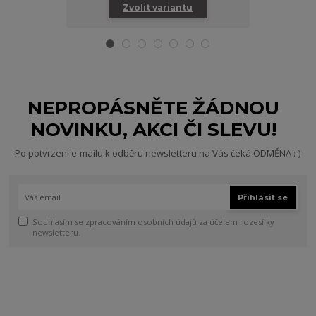
Zvolit variantu
Zv
NEPROPÁSNĚTE ŽÁDNOU
NOVINKU, AKCI ČI SLEVU!
Po potvrzení e-mailu k odběru newsletteru na Vás čeká ODMĚNA :-)
Přihlásit se
Souhlasím se
zpracováním osobních údajů
za účelem rozesílky
newsletteru.