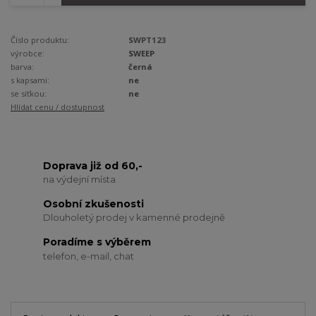
Číslo produktu:
SWPT123
výrobce:
SWEEP
barva:
černá
s kapsami:
ne
se síťkou:
ne
Hlídat cenu / dostupnost
Doprava již od 60,-
na výdejní místa
Osobní zkušenosti
Dlouholetý prodej v kamenné prodejně
Poradíme s výběrem
telefon, e-mail, chat