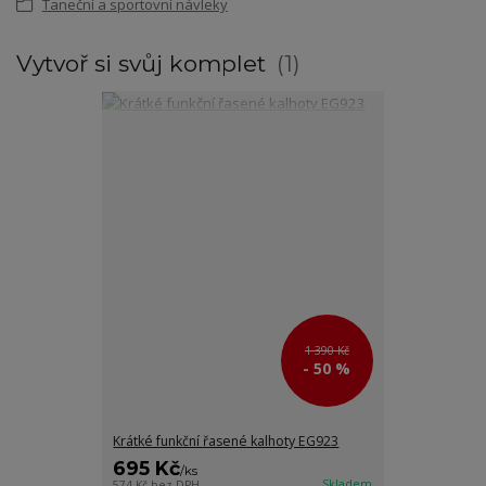
Taneční a sportovní návleky
Vytvoř si svůj komplet
1
1 390 Kč
- 50 %
Krátké funkční řasené kalhoty EG923
695 Kč
/
ks
Skladem
574 Kč
bez DPH