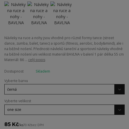
Návleky na ruce a nohy jsou vhodné pro různé formy tance (street
dance, zumba, balet, tanec) a sportů (fitness, aerobic, body&mind), ale i
na běžné nošení. Přednosti návleků taneční a sportovní návleky vhodné
na běžné nošení uni velikost materiál BAVLNA v balení 1 pár délka 55 cm
Materiál: 86 ...
celý popis
Dostupnost
Skladem
Vyberte barvu
Vyberte velikost
85 Kč
/
ks
70 Kč
bez DPH