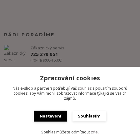
RÁDI PORADÍME
Zákaznický servis
725 279 951
(Po-Pá 9:00-15.00)
info@freestyle-dance.cz
Zpracování cookies
Náš e-shop a partneři potřebují Váš
souhlas
s použitím souborů
cookies, aby Vám mohli zobrazovat informace týkající se Vašich
zájmů.
Nastavení
Souhlasím
Copyright @ FREESTYLE-DANCE.CZ 2012-2024 - Všechny práva
vyhrazena
Souhlas můžete odmítnout
zde
.
Vytvořeno na
Eshop-rychle.cz