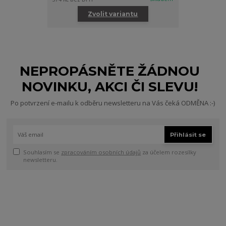
Zvolit variantu
NEPROPÁSNĚTE ŽÁDNOU
NOVINKU, AKCI ČI SLEVU!
Po potvrzení e-mailu k odběru newsletteru na Vás čeká ODMĚNA :-)
Přihlásit se
Souhlasím se
zpracováním osobních údajů
za účelem rozesílky
newsletteru.