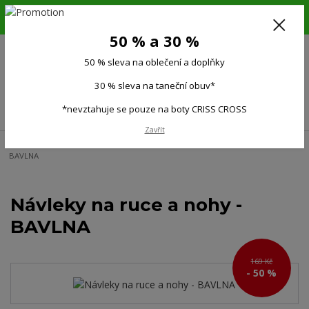
6.-16.8.26. DOVOLENÁ !!! 50 % SLEVA na všechno oblečení a doplňky !!!
30 % SLEVA na taneční obuv*!!!
50 % a 30 %
725 279 951
(Po-Pá 9:00-15.00)
50 % sleva na oblečení a doplňky
0
0 Kč
30 % sleva na taneční obuv*
Menu
*nevztahuje se pouze na boty CRISS CROSS
Zavřít
Úvod
Doplňky
Taneční a sportovní návleky
Návleky na ruce a nohy -
BAVLNA
Návleky na ruce a nohy -
BAVLNA
169 Kč
- 50 %