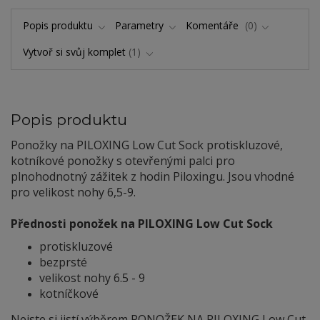
Popis produktu
Parametry
Komentáře
0
Vytvoř si svůj komplet
1
Popis produktu
Ponožky na PILOXING Low Cut Sock protiskluzové,
kotníkové ponožky s otevřenými palci pro
plnohodnotný zážitek z hodin Piloxingu. Jsou vhodné
pro velikost nohy 6,5-9.
Přednosti ponožek na PILOXING Low Cut Sock
protiskluzové
bezprsté
velikost nohy 6.5 - 9
kotníčkové
Nejste si jistí výběrem PONOŽEK NA PILOXING Low Cut