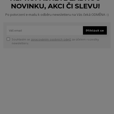
NOVINKU, AKCI ČI SLEVU!
Po potvrzení e-mailu k odběru newsletteru na Vás čeká ODMĚNA :-)
Přihlásit se
Souhlasím se
zpracováním osobních údajů
za účelem rozesílky
newsletteru.