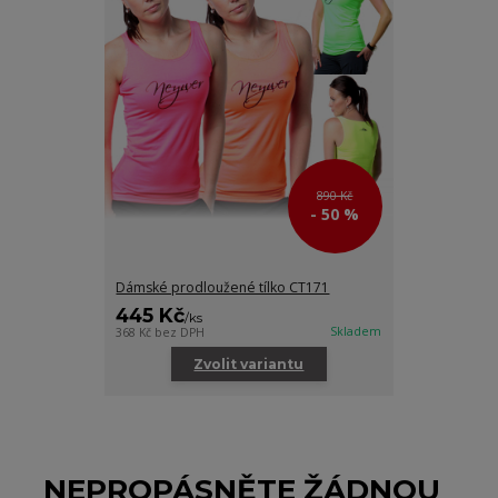
890 Kč
- 50 %
Dámské prodloužené tílko CT171
445 Kč
/
ks
Skladem
368 Kč
bez DPH
Zvolit variantu
NEPROPÁSNĚTE ŽÁDNOU