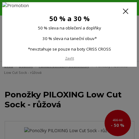
6.-16.8.26. DOVOLENÁ !!! 50 % SLEVA na všechno oblečení a doplňky !!!
30 % SLEVA na taneční obuv*!!!
50 % a 30 %
725 279 951
(Po-Pá 9:00-15.00)
50 % sleva na oblečení a doplňky
0
0 Kč
30 % sleva na taneční obuv*
*nevztahuje se pouze na boty CRISS CROSS
Menu
Zavřít
Úvod
Doplňky
Funkční ponožky, podkolenky
Ponožky PILOXING
Low Cut Sock - růžová
Ponožky PILOXING Low Cut
Sock - růžová
490 Kč
- 50 %