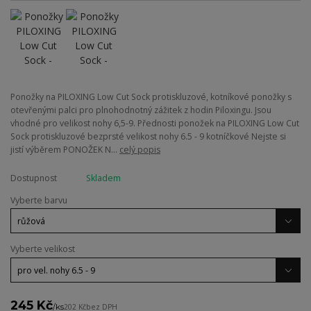
Ponožky na PILOXING Low Cut Sock protiskluzové, kotníkové ponožky s
otevřenými palci pro plnohodnotný zážitek z hodin Piloxingu. Jsou
vhodné pro velikost nohy 6,5-9. Přednosti ponožek na PILOXING Low Cut
Sock protiskluzové bezprsté velikost nohy 6.5 - 9 kotníčkové Nejste si
jistí výběrem PONOŽEK N...
celý popis
Dostupnost
Skladem
Vyberte barvu
Vyberte velikost
245 Kč
/
ks
202 Kč
bez DPH