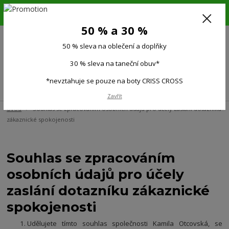
6.-16.8.26. DOVOLENÁ !!! 50 % SLEVA na všechno oblečení a doplňky !!!
30 % SLEVA na taneční obuv*!!!
50 % a 30 %
725 279 951
(Po-Pá 9:00-15.00)
50 % sleva na oblečení a doplňky
0
0 Kč
30 % sleva na taneční obuv*
*nevztahuje se pouze na boty CRISS CROSS
Menu
Zavřít
Úvod
Souhlas se zpracováním osobních údajů pro účely zaslání dotazníku
zákaznické spokojenosti
Souhlas se zpracováním
osobních údajů pro účely
zaslání dotazníku zákaznické
spokojenosti
Udělujete tímto souhlas společnosti Kamila Otcovská, se