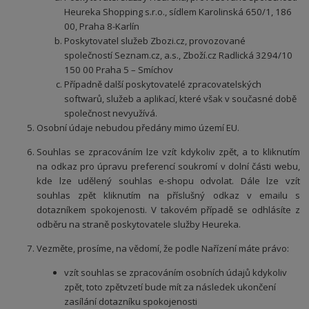
Heureka Shopping s.r.o., sídlem Karolinská 650/1, 186
00, Praha 8-Karlín
Poskytovatel služeb Zbozi.cz, provozované
společností Seznam.cz, a.s., Zboží.cz Radlická 3294/10
150 00 Praha 5 – Smíchov
Případně další poskytovatelé zpracovatelských
softwarů, služeb a aplikací, které však v současné době
společnost nevyužívá.
Osobní údaje nebudou předány mimo území EU.
Souhlas se zpracováním lze vzít kdykoliv zpět, a to kliknutím
na odkaz pro úpravu preferencí soukromí v dolní části webu,
kde lze udělený souhlas e-shopu odvolat. Dále lze vzít
souhlas zpět kliknutím na příslušný odkaz v emailu s
dotazníkem spokojenosti. V takovém případě se odhlásíte z
odběru na straně poskytovatele služby Heureka.
Vezměte, prosíme, na vědomí, že podle Nařízení máte právo:
vzít souhlas se zpracováním osobních údajů kdykoliv
zpět, toto zpětvzetí bude mít za následek ukončení
zasílání dotazníku spokojenosti