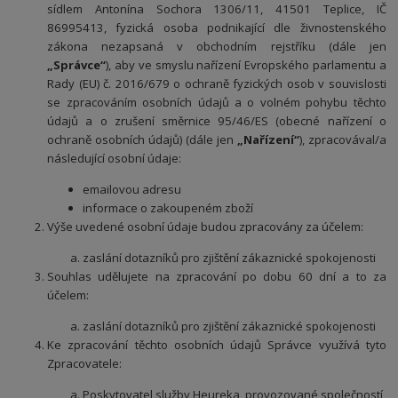
sídlem A
ntonína Sochora 1306/11, 41501 Teplice,
IČ
86995413, fyzická osoba podnikající dle živnostenského
zákona nezapsaná v obchodním rejstříku (dále jen
„Správce“
), aby ve smyslu nařízení Evropského parlamentu a
Rady (EU) č. 2016/679 o ochraně fyzických osob v souvislosti
se zpracováním osobních údajů a o volném pohybu těchto
údajů a o zrušení směrnice 95/46/ES (obecné nařízení o
ochraně osobních údajů) (dále jen
„Nařízení“
), zpracovával/a
následující osobní údaje:
emailovou adresu
informace o zakoupeném zboží
Výše uvedené osobní údaje budou zpracovány za účelem:
zaslání dotazníků pro zjištění zákaznické spokojenosti
Souhlas udělujete na zpracování po dobu 60 dní a to za
účelem:
zaslání dotazníků pro zjištění zákaznické spokojenosti
Ke zpracování těchto osobních údajů Správce využívá tyto
Zpracovatele:
Poskytovatel služby Heureka, provozované společností