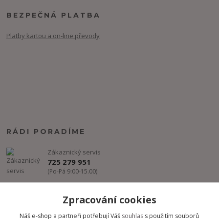
BEZPEČNÁ PLATBA
Platby kartou a on-line převody
RÁDI PORADÍME
Zákaznický servis
725 279 951
(Po-Pá 9:00-15.00)
info@freestyle-dance.cz
Zpracování cookies
Náš e-shop a partneři potřebují Váš
souhlas
s použitím souborů