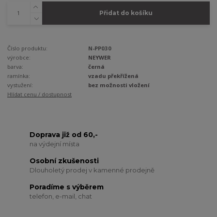
Přidat do košíku
Číslo produktu:
N-PP030
výrobce:
NEYWER
barva:
černá
ramínka:
vzadu překřížená
vystužení:
bez možnosti vložení
Hlídat cenu / dostupnost
Doprava již od 60,-
na výdejní místa
Osobní zkušenosti
Dlouholetý prodej v kamenné prodejně
Poradíme s výběrem
telefon, e-mail, chat