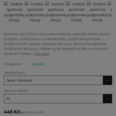
Sportovní top PP030 ze dvou vrstev funkčního materiálu thermo stretch -
prodyšný, rychloschnoucí a antibakteriální. Spodní okraj je tvořen
širokým lemem s gumou, záda jsou vykrojená. Sportovní podprsenka
PP030 dobře drží prsa. Oblíbíte si ji při aktivitách ve fitku i při tanečních
trénincích. Předno...
celý popis
Dostupnost
Skladem
Vyberte barvu
Vyberte velikost
445 Kč
/
ks
368 Kč
bez DPH