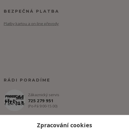
BEZPEČNÁ PLATBA
Platby kartou a on-line převody
RÁDI PORADÍME
Zákaznický servis
725 279 951
(Po-Pá 9:00-15.00)
info@freestyle-dance.cz
Zpracování cookies