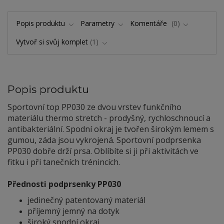
Popis produktu
Parametry
Komentáře
0
Vytvoř si svůj komplet
1
Popis produktu
Sportovní top PP030 ze dvou vrstev funkčního
materiálu thermo stretch - prodyšný, rychloschnoucí a
antibakteriální. Spodní okraj je tvořen širokým lemem s
gumou, záda jsou vykrojená. Sportovní podprsenka
PP030 dobře drží prsa. Oblíbíte si ji při aktivitách ve
fitku i při tanečních trénincích.
Přednosti podprsenky PP030
jedinečný patentovaný materiál
příjemný jemný na dotyk
široký spodní okraj