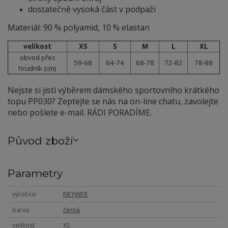
dostatečně vysoká část v podpaží
Materiál: 90 % polyamid, 10 % elastan
velikost
XS
S
M
L
XL
obvod přes
59-68
64-74
68-78
72-82
78-88
hrudník (cm)
Nejste si jistí výběrem dámského sportovního krátkého
topu PP030? Zeptejte se nás na on-line chatu, zavolejte
nebo pošlete e-mail. RÁDI PORADÍME.
Původ zboží
Parametry
výrobce
NEYWER
barva
černá
velikost
XS