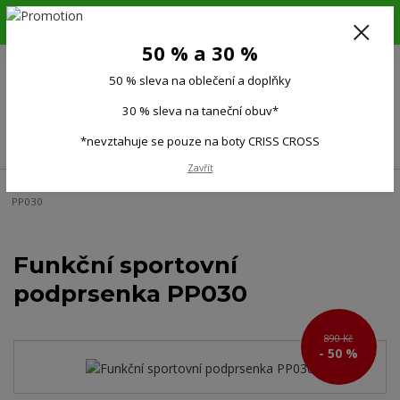
6.-16.8.26. DOVOLENÁ !!! 50 % SLEVA na všechno oblečení a doplňky !!!
30 % SLEVA na taneční obuv*!!!
50 % a 30 %
725 279 951
(Po-Pá 9:00-15.00)
50 % sleva na oblečení a doplňky
0
0 Kč
30 % sleva na taneční obuv*
Menu
*nevztahuje se pouze na boty CRISS CROSS
Zavřít
Úvod
Ženy
Sportovní podprsenky
Funkční sportovní podprsenka
PP030
Funkční sportovní
podprsenka PP030
890 Kč
- 50 %