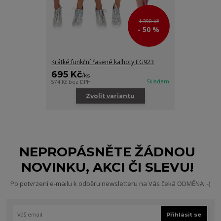
1 390 Kč
- 50 %
Krátké funkční řasené kalhoty EG923
695 Kč
/
ks
Skladem
574 Kč
bez DPH
Zvolit variantu
NEPROPÁSNĚTE ŽÁDNOU
NOVINKU, AKCI ČI SLEVU!
Po potvrzení e-mailu k odběru newsletteru na Vás čeká ODMĚNA :-)
Přihlásit se